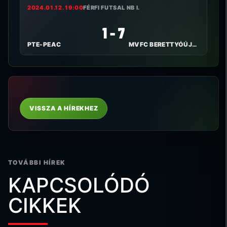
2024.01.12. 19:00
FÉRFI FUTSAL NB I.
1 - 7
PTE-PEAC
MVFC BERETTYÓÚJFALU
VISSZA A HÍREKHEZ
TOVÁBBI HÍREK
KAPCSOLÓDÓ
CIKKEK