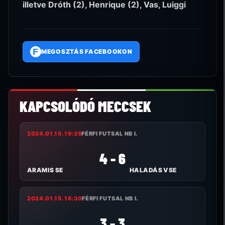
illetve Dróth (2), Henrique (2), Vas, Luiggi
F
MEGOSZTÁS FACEBOOKON
KAPCSOLÓDÓ MECCSEK
2024.01.15. 19:35
FÉRFI FUTSAL NB I.
4 - 6
ARAMIS SE
HALADÁS VSE
2024.01.15. 18:30
FÉRFI FUTSAL NB I.
3 - 3