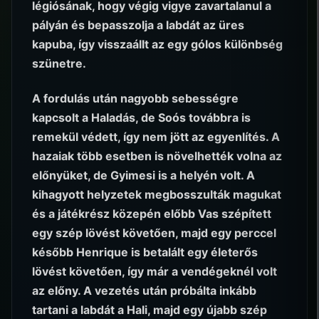
légiósának, hogy végig vigye zavartalanul a
pályán és bepasszolja a labdát az üres
kapuba, így visszaállt az egy gólos különbség
szünetre.
A fordulás után nagyobb sebességre
kapcsolt a Haladás, de Soós továbbra is
remekül védett, így nem jött az egyenlítés. A
hazaiak több esetben is növelhették volna az
előnyüket, de Gyimesi is a helyén volt. A
kihagyott helyzetek megbosszulták magukat
és a játékrész közepén előbb Vas szépített
egy szép lövést követően, majd egy perccel
később Henrique is betalált egy életerős
lövést követően, így már a vendégeknél volt
az előny. A vezetés után próbálta inkább
tartani a labdát a Hali, majd egy újabb szép