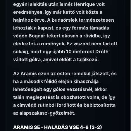
egyéni alakítás után ismét Henrique volt
eredményes, így már kettő volt közte a
hajrához érve. A budaörsiek természetesen
lehozták a kapust, és egy formás támadás
végén Bognár tekert okosan a rövidbe, így
éledeztek a remények. Ez viszont nem tartott
sokáig, mert egy újabb 10 méterest Dróth
váltott gólra, amivel eldőlt a találkozó.
Az Aramis ezen az estén remekül játszott, és
ha a második félidő elején kihasználja
lehetőségeit egy gólos vezetésnél, akkor
talán meglepetést is okozhatott volna, de így
a címvédő rutinból fordított és bebiztosította
az alapszakasz-győzelmét.
ARAMIS SE – HALADÁS VSE 4-6 (3-2)