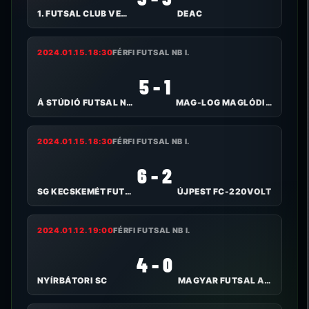
1. FUTSAL CLUB VESZPRÉM
DEAC
2024.01.15. 18:30
FÉRFI FUTSAL NB I.
5 - 1
Á STÚDIÓ FUTSAL NYÍREGYHÁZA
MAG-LOG MAGLÓDI TC
2024.01.15. 18:30
FÉRFI FUTSAL NB I.
6 - 2
SG KECSKEMÉT FUTSAL
ÚJPEST FC-220VOLT
2024.01.12. 19:00
FÉRFI FUTSAL NB I.
4 - 0
NYÍRBÁTORI SC
MAGYAR FUTSAL AKADÉMIA