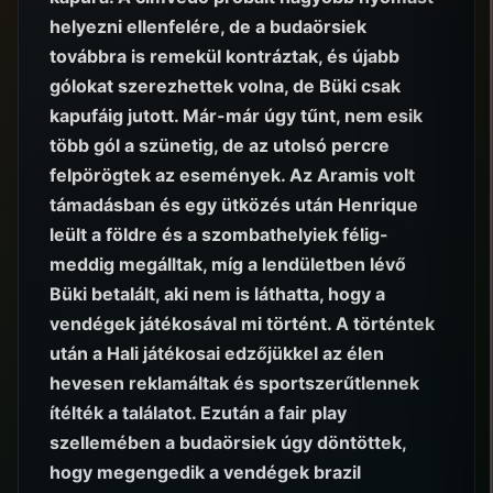
helyezni ellenfelére, de a budaörsiek
továbbra is remekül kontráztak, és újabb
gólokat szerezhettek volna, de Büki csak
kapufáig jutott. Már-már úgy tűnt, nem esik
több gól a szünetig, de az utolsó percre
felpörögtek az események. Az Aramis volt
támadásban és egy ütközés után Henrique
leült a földre és a szombathelyiek félig-
meddig megálltak, míg a lendületben lévő
Büki betalált, aki nem is láthatta, hogy a
vendégek játékosával mi történt. A történtek
után a Hali játékosai edzőjükkel az élen
hevesen reklamáltak és sportszerűtlennek
ítélték a találatot. Ezután a fair play
szellemében a budaörsiek úgy döntöttek,
hogy megengedik a vendégek brazil