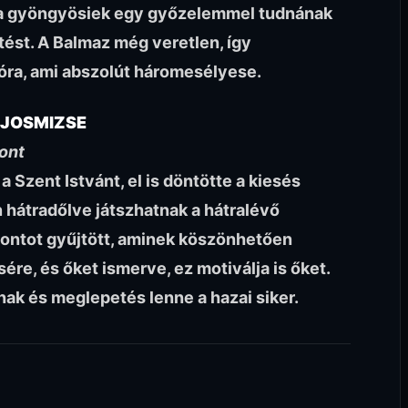
e a gyöngyösiek egy győzelemmel tudnának
tést. A Balmaz még veretlen, így
óra, ami abszolút háromesélyese.
AJOSMIZSE
ont
 Szent Istvánt, el is döntötte a kiesés
n hátradőlve játszhatnak a hátralévő
pontot gyűjtött, aminek köszönhetően
re, és őket ismerve, ez motiválja is őket.
ak és meglepetés lenne a hazai siker.