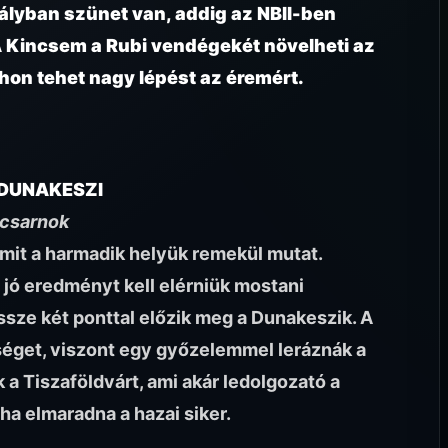
tályban szünet van, addig az NBII-ben
 A Kincsem a Rubi vendégekét növelheti az
tthon tehet nagy lépést az éremért.
 DUNAKESZI
tcsarnok
amit a harmadik helyük remekül mutat.
 jó eredményt kell elérniük mostani
sze két ponttal előzik meg a Dunakeszik. A
éget, viszont egy győzelemmel leráznák a
 a Tiszaföldvárt, ami akár ledolgozató a
a elmaradna a hazai siker.