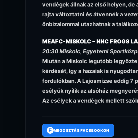
vendégek állnak az első helyen, d
rajta változtatni és átvennék a veze
önbizalommal utazhatnak a találkoz
MEAFC-MISKOLC – NNC FROGS L
20:30 Miskolc, Egyetemi Sportközp
Miután a Miskolc legutóbb legyőzte a
kérdését, így a hazaiak is nyugodta
fordulókban. A Lajosmizse eddig 7 
esélyük nyílik az alsóház megnyerésé
Az esélyek a vendégek mellett szóln
F
MEGOSZTÁS FACEBOOKON