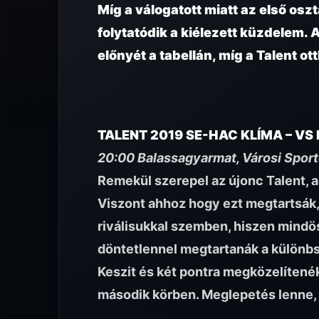
Míg a válogatott miatt az első osz
folytatódik a kiélezett küzdelem.
előnyét a tabellán, míg a Talent o
TALENT 2019 SE-HAC KLÍMA – VS
20:00 Balassagyarmat, Városi Spor
Remekül szerepel az újonc Talent, 
Viszont ahhoz hogy ezt megtartsák,
riválisukkal szemben, hiszen mindös
döntetlennel megtartanák a különbs
Keszit és két pontra megközelítenék
második körben. Meglepetés lenne, h