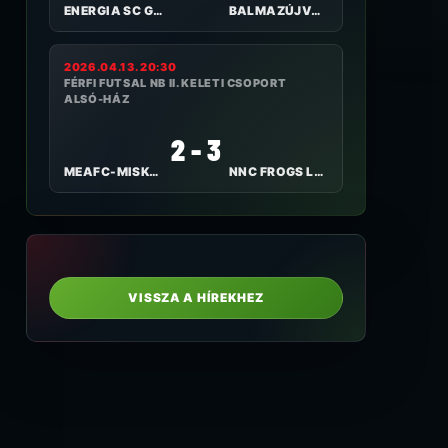
ENERGIA SC GYÖNGYÖS
BALMAZÚJVÁROSI FC
2026.04.13. 20:30
FÉRFI FUTSAL NB II. KELETI CSOPORT
ALSÓ-HÁZ
2 - 3
MEAFC-MISKOLC
NNC FROGS LAJOSMIZSE
VISSZA A HÍREKHEZ