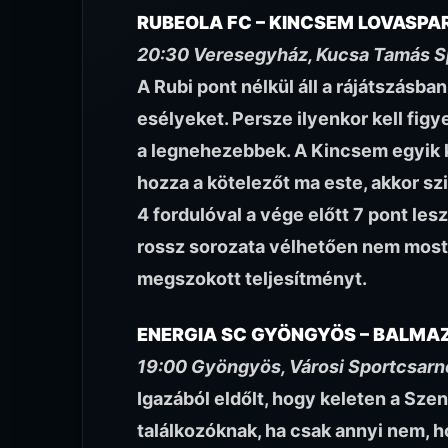
RUBEOLA FC – KINCSEM LOVASPA
20:30 Veresegyház, Kucsa Tamás S
A Rubi pont nélkül áll a rájátszásban
esélyeket. Persze ilyenkor kell figy
a legnehezebbek. A Kincsem egyik ke
hozza a kötelezőt ma este, akkor szi
4 fordulóval a vége előtt 7 pont les
rossz sorozata vélhetően nem most 
megszokott teljesítményt.
ENERGIA SC GYÖNGYÖS – BALMA
19:00 Gyöngyös, Városi Sportcsarn
Igazából eldőlt, hogy keleten a Szent
találkozóknak, ha csak annyi nem, ho