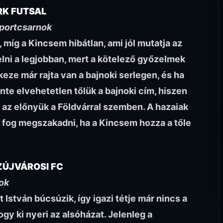
RK FUTSAL
portcsarnok
, míg a Kincsem hibátlan, ami jól mutatja az
elni a legjobban, mert a kötelező győzelmek
ze már rajta van a bajnoki serlegen, és ha
nte elvehetetlen tőlük a bajnoki cím, hiszen
z az előnyük a Földvárral szemben. A hazaiak
fog megszakadni, ha a Kincsem hozza a tőle
ZÚJVÁROSI FC
ok
 István búcsúzik, így igazi tétje már nincs a
gy ki nyeri az alsóházat. Jelenleg a