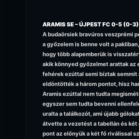
ARAMIS SE – ÚJPEST FC 0-5 (0-3)
A budaörsiek bravúros veszprémi po
a győzelem is benne volt a pakliban,
hogy több alapemberük is visszatért 
akik könnyed győzelmet arattak az el
fehérek ezúttal semi bíztak semmit a
eldöntötték a három pontot, hisz ha
Aramis ezúttal nem tudta megismétel
egyszer sem tudta bevenni ellenfele
uralta a találkozót, ami újabb gólo
átvette a vezetést a tabellán és két
pont az előnyük a két fő riválissal