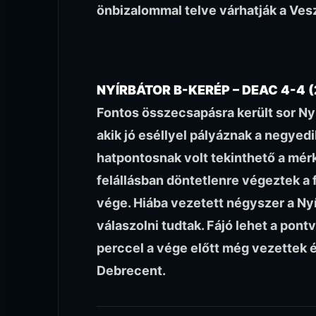
önbizalommal telve várhatják a Ves
NYÍRBÁTOR B-KERÉP – DEAC 4-4 (
Fontos összecsapásra került sor Nyí
akik jó eséllyel pályáznak a negyedi
hatpontosnak volt tekinthető a mé
felállásban döntetlenre végeztek a f
vége. Hiába vezetett négyszer a Ny
válaszolni tudtak. Fájó lehet a pon
perccel a vége előtt még vezettek 
Debrecent.