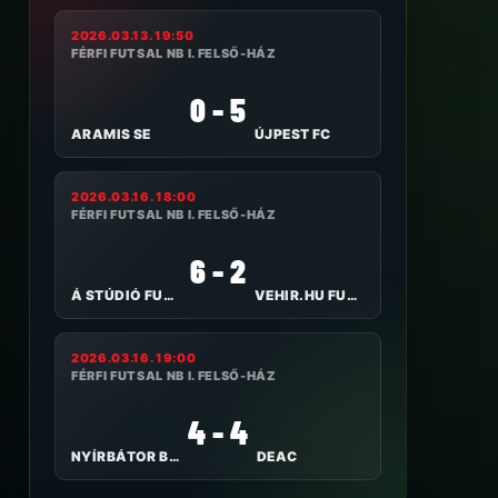
2026.03.13. 19:50
FÉRFI FUTSAL NB I. FELSŐ-HÁZ
0 - 5
ARAMIS SE
ÚJPEST FC
2026.03.16. 18:00
FÉRFI FUTSAL NB I. FELSŐ-HÁZ
6 - 2
Á STÚDIÓ FUTSAL NYÍREGYHÁZA
VEHIR.HU FUTSAL VESZPRÉM
2026.03.16. 19:00
FÉRFI FUTSAL NB I. FELSŐ-HÁZ
4 - 4
NYÍRBÁTOR B-KERÉP
DEAC