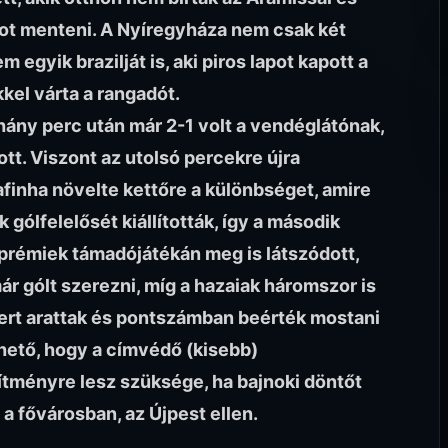
ot menteni. A Nyíregyháza nem csak két
egyik brazilját is, aki piros lapot kapott a
kel várta a rangadót.
hány perc után már 2-1 volt a vendéglátónak,
ott. Viszont az utolsó percekre újra
finha növelte kettőre a különbséget, amire
 gólfelelősét kiállították, így a második
zprémiek támadójátékán meg is látszódott,
ár gólt szerezni, míg a hazaiak háromszor is
kert arattak és pontszámban beérték mostani
nthető, hogy a címvédő (kisebb)
sítményre lesz szüksége, ha bajnoki döntőt
 a fővárosban, az Újpest ellen.