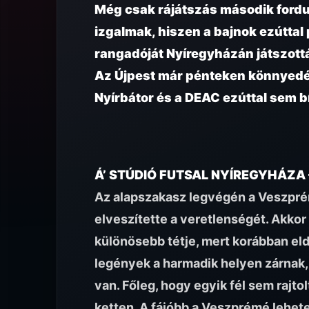
Még csak rájátszás második fordu
izgalmak, hiszen a bajnok ezúttal 
rangadóját Nyíregyházán játszottá
Az Újpest már pénteken könnyedén
Nyírbátor és a DEAC ezúttal sem b
Á’ STÚDIÓ FUTSAL NYÍREGYHÁZA 
Az alapszakasz legvégén a Veszprém
elveszítette a veretlenségét. Akko
különösebb tétje, mert korábban eld
legények a harmadik helyen zárnak,
van. Főleg, hogy egyik fél sem rajto
ketten. A fájóbb a Veszprémé lehete