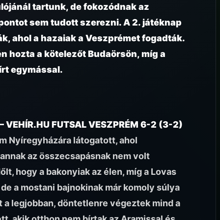
lójánál tartunk, de fokozódnak az
pontot sem tudott szerezni. A 2. játéknap
k, ahol a hazaiak a Veszprémet fogadták.
 hozta a kötelezőt Budaörsön, míg a
írt egymással.
– VEHÍR.HU FUTSAL VESZPRÉM 6-2 (3-2)
 Nyíregyházára látogatott, ahol
r annak az összecsapásnak nem volt
őlt, hogy a bakonyiak az élen, míg a Lovas
 de a mostani bajnokinak már komoly súlya
lt a legjobban, döntetlenre végeztek mind a
tt, akik otthon nem bírtak az Aramissal és