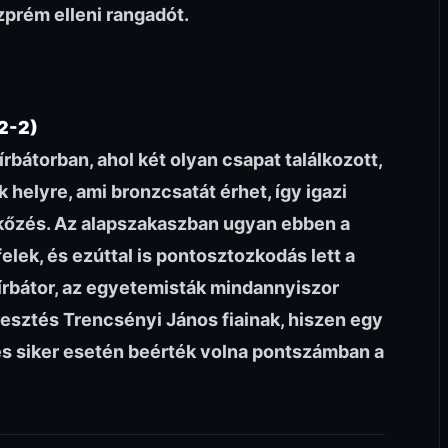
zprém elleni rangadót.
2-2)
rbátorban, ahol két olyan csapat találkozott,
k helyre, ami bronzcsatát érhet, így igazi
rkőzés. Az alapszakaszban ugyan ebben a
elek, és ezúttal is pontosztozkodás lett a
írbátor, az egyetemisták mindannyiszor
tvesztés Trencsényi János fiainak, hiszen egy
és siker esetén beérték volna pontszámban a