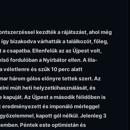
ntszerzéssel kezdték a rájátszást, ahol még
 így bizakodva várhatták a találkozót, főleg,
a csapatba. Ellenfelük az az Újpest volt,
ső fordulóban a Nyírbátor ellen. A lila-
 véletlenre és szűk 10 perc alatt
mar három gólos előnyre tettek szert. Az
ni múlt heti helyzetkihasználását, és
 kapuját. Az Újpest a második félidőben is
kat eredményezett és imponáló mérleggel
 győzelemmel, kapott gól nélkül. Jelenleg 3
 szemben. Péntek este optimistán és