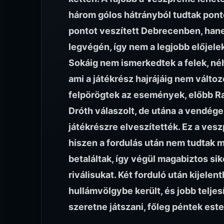
három gólos hátrányból tudtak pont
pontot veszített Debrecenben, hanem 
legvégén, így nem a legjobb előjelek
Sokáig nem ismerkedtek a felek, né
ami a játékrész hajrájáig nem változ
felpörögtek az események, előbb Ra
Dróth válaszolt, de utána a vendégek
játékrészre elveszítették. Ez a ves
hiszen a fordulás után nem tudtak m
betaláltak, így végül magabiztos si
riválisukat. Két forduló után kijele
hullámvölgybe került, és jobb telje
szeretne játszani, főleg péntek este