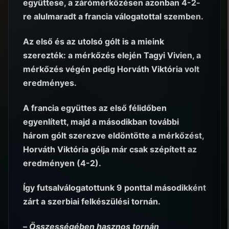
együttese, a zárómérkőzésen azonban 4-2-
re alulmaradt a francia válogatottal szemben.
Az első és az utolsó gólt is a mieink
szerezték: a mérkőzés elején Tagyi Vivien, a
mérkőzés végén pedig Horváth Viktória volt
eredményes.
A francia együttes az első félidőben
egyenlített, majd a másodikban további
három gólt szerezve eldöntötte a mérkőzést,
Horváth Viktória gólja már csak szépített az
eredményen (4-2).
Így futsalválogatottunk 9 ponttal másodikként
zárt a szerbiai felkészülési tornán.
–
Összességében hasznos tornán