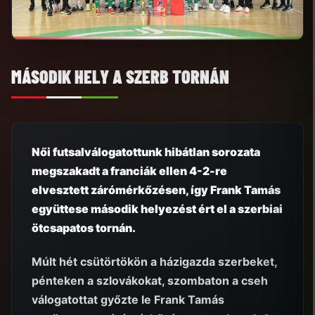
MÁSODIK HELY A SZERB TORNÁN
Női futsalválogatottunk hibátlan sorozata
megszakadt a franciák ellen 4-2-re
elvesztett zárómérkőzésen, így Frank Tamás
együttese második helyezést ért el a szerbiai
ötcsapatos tornán.
Múlt hét csütörtökön a házigazda szerbeket,
pénteken a szlovákokat, szombaton a cseh
válogatottat győzte le Frank Tamás