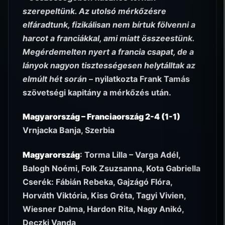
szerepeltünk. Az utolsó mérkőzésre
elfáradtunk, fizikálisan nem bírtuk fölvenni a
harcot a franciákkal, ami miatt összeestünk.
Megérdemelten nyert a francia csapat, de a
lányok nagyon tisztességesen helytálltak az
elmúlt hét során
– nyilatkozta Frank Tamás
szövetségi kapitány a mérkőzés után.
Magyarország – Franciaország 2-4 (1-1)
Vrnjacka Banja, Szerbia
Magyarország
: Torma Lilla – Varga Adél,
Balogh Noémi, Folk Zsuzsanna, Kota Gabriella
Cserék: Fábián Rebeka, Gajzágó Flóra,
Horváth Viktória, Kiss Gréta, Tagyi Vivien,
Wiesner Dalma, Hardon Rita, Nagy Anikó,
Deczki Vanda