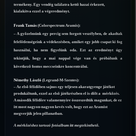
termékeny. Egy vendég találatra kettõ hazai érkezett,
kialakítva ezzel a végeredményt.
Frank Tamás
(Colorspectrum Aramis):
– A gyõzelmünk egy percig sem forgott veszélyben, de akadtak
felelõtlenségeink a védekezésben, amiket egy jobb csapat ki fog
használni, ha nem figyelünk oda. Ezt az eredményt úgy
tekintjük, hogy a mai nappal vége van és próbálunk a
következõ fontos meccseinkre koncentrálni.
Némethy László
(Legrand-M-Szentes):
– Az elsõ félidõben sajnos egy teljesen akaratgyenge játékot
produkáltunk, ezzel az elsõ játékrészben el is dõlt a mérkõzés.
A második félidõre valamennyire összeszedtük magunkat, de ez
itt most nagyon-nagyon kevés volt, hogy ezt az Aramist
megverjük jelen pillanatban.
A mérkõzéshez tartozó fotóalbum
itt
megtekinthetõ.