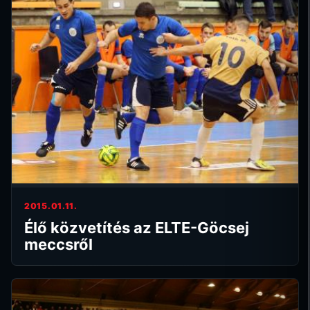
2015.01.11.
Élő közvetítés az ELTE-Göcsej
meccsről