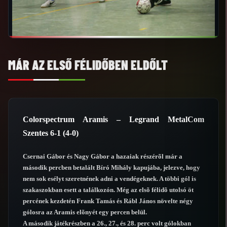
MÁR AZ ELSŐ FÉLIDŐBEN ELDŐLT
Colorspectrum Aramis – Legrand MetalCom
Szentes 6-1 (4-0)
Csernai Gábor és Nagy Gábor a hazaiak részérõl már a
második percben betalált Bíró Mihály kapujába, jelezve, hogy
nem sok esélyt szeretnének adni a vendégeknek. A többi gól is
szakaszokban esett a találkozón. Még az elsõ félidõ utolsó öt
percének kezdetén Frank Tamás és Rábl János növelte négy
gólosra az Aramis elõnyét egy percen belül.
A második játékrészben a 26., 27., és 28. perc volt gólokban