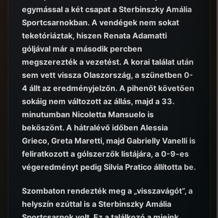
egymással a két csapat a Sterbinszky Amália
Sportcsarnokban. A vendégek nem sokat
teketóriáztak, hiszen Renata Adamatti
góljával már a második percben
megszerezték a vezetést. A korai találat után
sem vett vissza Olaszország, a szünetben 0-
4 állt az eredményjelzőn. A pihenőt követően
sokáig nem változott az állás, majd a 33.
minutumban Nicoletta Mansuelo is
beköszönt. A hátralévő időben Alessia
Grieco, Greta Maretti, majd Gabrielly Vanelli is
feliratkozott a gólszerzők listájára, a 0-9-es
végeredményt pedig Silvia Pratico állította be.
Szombaton rendezték meg a „visszavágót”, a
helyszín ezúttal is a Sterbinszky Amália
Sportcsarnok volt. Ez a találkozó a mieink