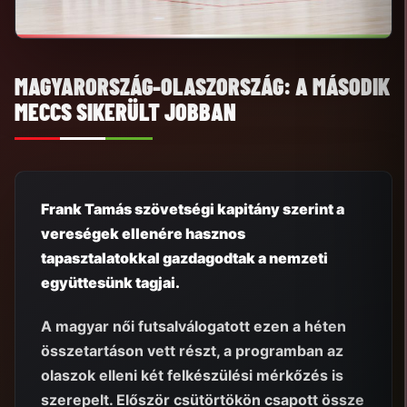
MAGYARORSZÁG-OLASZORSZÁG: A MÁSODIK
MECCS SIKERÜLT JOBBAN
Frank Tamás szövetségi kapitány szerint a
vereségek ellenére hasznos
tapasztalatokkal gazdagodtak a nemzeti
együttesünk tagjai.
A magyar női futsalválogatott ezen a héten
összetartáson vett részt, a programban az
olaszok elleni két felkészülési mérkőzés is
szerepelt. Először csütörtökön csapott össze