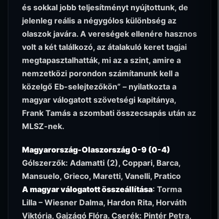
és sokkal jobb teljesítményt nyújtottunk, de
jelenleg reális a négygólos különbség az
olaszok javára. A vereségek ellenére hasznos
volt a két találkozó, az átalakuló keret tagjai
megtapasztalhatták, mi az a szint, amire a
nemzetközi porondon számítanunk kell a
közelgő Eb-selejtezőkön” – nyilatkozta a
magyar válogatott szövetségi kapitánya,
Frank Tamás a szombati összecsapás után az
MLSZ-nek.
Magyarország-Olaszország 0-9 (0-4)
Gólszerzők: Adamatti (2), Coppari, Barca,
Mansuelo, Grieco, Maretti, Vanelli, Pratico
A magyar válogatott összeállítása
: Torma
Lilla – Wiesner Dalma, Hardon Rita, Horváth
Viktória, Gajzágó Flóra. Cserék: Pintér Petra,