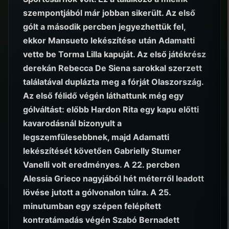
szempontjából már jobban sikerült. Az első
gólt a második percben jegyezhettük fel,
ekkor Mansueto lekészítése után Adamatti
vette be Torma Lilla kapuját. Az első játékrész
derekán Rebecca De Siena sarokkal szerzett
találatával duplázta meg a fórját Olaszország.
Az első félidő végén láthattunk még egy
gólváltást: előbb Hardon Rita egy kapu előtti
kavarodásnál bizonyult a
legszemfülesebbnek, majd Adamatti
lekészítését követően Gabrielly Stumer
Vanelli volt eredményes. A 22. percben
Alessia Grieco nagyjából hét méterről leadott
lövése jutott a gólvonalon túlra. A 25.
minutumban egy szépen felépített
kontratámadás végén Szabó Bernadett