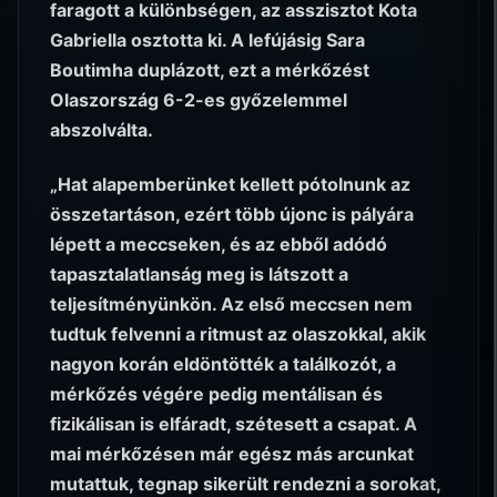
faragott a különbségen, az asszisztot Kota
Gabriella osztotta ki. A lefújásig Sara
Boutimha duplázott, ezt a mérkőzést
Olaszország 6-2-es győzelemmel
abszolválta.
„Hat alapemberünket kellett pótolnunk az
összetartáson, ezért több újonc is pályára
lépett a meccseken, és az ebből adódó
tapasztalatlanság meg is látszott a
teljesítményünkön. Az első meccsen nem
tudtuk felvenni a ritmust az olaszokkal, akik
nagyon korán eldöntötték a találkozót, a
mérkőzés végére pedig mentálisan és
fizikálisan is elfáradt, szétesett a csapat. A
mai mérkőzésen már egész más arcunkat
mutattuk, tegnap sikerült rendezni a sorokat,