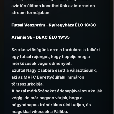
szintén élőben követhetünk az interneten
stream formájában.
Futsal Veszprém – Nyíregyháza ÉLŐ 18:30
Aramis SE – DEAC ÉLŐ 19:35
Szerkesztőségünk erre a fordulóra is felkért
egy futsal rajongót, hogy tippelje meg a
mérkőzések végeredményeit.
Ezúttal Nagy Csabára esett a választásunk,
aki az MVFC Berettyóújfalu immáron
törzsszurkolója.
A hazai mérkőzéseket édesapjával szurkolják
végig, de már nagyon várják, hogy a
négyhónapos trónörökös ülni tudjon, és
magukkal vihessék a Pálfiba.