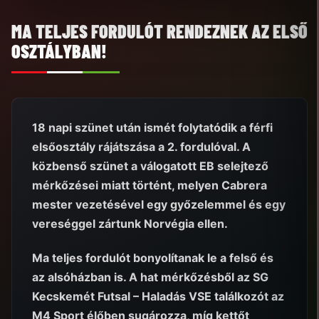
MA TELJES FORDULÓT RENDEZNEK AZ ELSŐ
OSZTÁLYBAN!
18 napi szünet után ismét folytatódik a férfi
elsőosztály rájátszása a 2. fordulóval. A
közbenső szünet a válogatott EB selejtező
mérkőzései miatt történt, melyen Cabrera
mester vezetésével egy győzelemmel és egy
vereséggel zártunk Norvégia ellen.
Ma teljes fordulót bonyolítanak le a felső és
az alsóházban is. A hat mérkőzésből az SG
Kecskemét Futsal – Haladás VSE találkozót az
M4 Sport élőben sugározza, míg kettőt