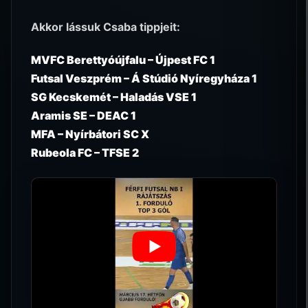
Akkor lássuk Csaba tippjeit:
MVFC Berettyóújfalu – Újpest FC 1
Futsal Veszprém – Á Stúdió Nyíregyháza 1
SG Kecskemét – Haladás VSE 1
Aramis SE – DEAC 1
MFA – Nyírbátori SC X
Rubeola FC – TFSE 2