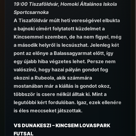
19:00 Tiszaföldvár, Homoki Általános Iskola
Sportcsarnoka
A Tiszaföldvár múlt heti vereségével elbukta
a bajnoki címért folytatott küzdelmet a
Kincsemmel szemben, de ha nem figyel, még
a második helyről is lecsúszhat. Jelenleg két
pont az előnye a Balassagyarmat előtt, így
egy újabb hiba végzetes lehet. Persze nem
valószínű, hogy hazai pályán gondot fog
okozni a Rubeola, akik számmára
mostanában már a kiállás is gondot okoz,
többször is csere nélkül álltak ki. Mint a
legutóbbi kért fordulóban. Igaz, ezek ellenére
is éles meccseket játszottak.
VS DUNAKESZI – KINCSEM LOVASPARK
FUTSAL