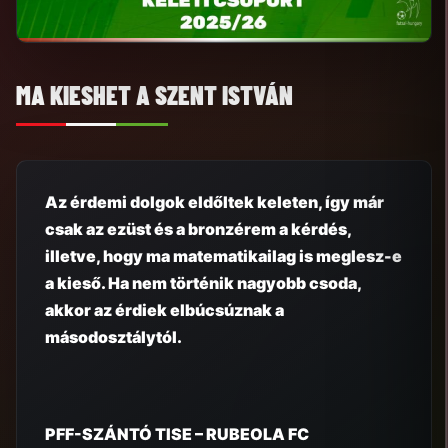
MA KIESHET A SZENT ISTVÁN
Az érdemi dolgok eldőltek keleten, így már
csak az ezüst és a bronzérem a kérdés,
illetve, hogy ma matematikailag is meglesz-e
a kieső. Ha nem történik nagyobb csoda,
akkor az érdiek elbúcsúznak a
másodosztálytól.
PFF-SZÁNTÓ TISE – RUBEOLA FC