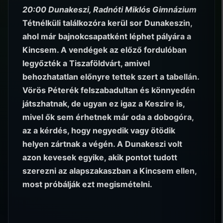
20:00 Dunakeszi, Radnóti Miklós Gimnázium
Tétnélküli találkozóra kerül sor Dunakeszin,
ahol már bajnokcsapatként léphet pályára a
Kincsem. A vendégek az előző fordulóban
legyőzték a Tiszaföldvárt, amivel
behozhatatlan előnyre tettek szert a tabellán.
Vörös Péterék felszabadultan és könnyedén
játszhatnak, de ugyan ez igaz a Keszire is,
mivel ők sem érhetnek már oda a dobogóra,
az a kérdés, hogy negyedik vagy ötödik
helyen zártnak a végén. A Dunakeszi volt
azon kevesek egyike, akik pontot tudott
szerezni az alapszakaszban a Kincsem ellen,
most próbálják ezt megismételni.