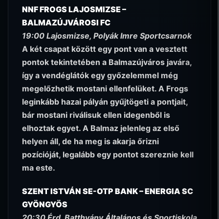
NNF FROGS LAJOSMIZSE –
BALMAZÚJVÁROSI FC
19:00 Lajosmizse, Polyák Imre Sportcsarnok
A két csapat között egy pont van a vesztett
pontok tekintetében a Balmazújváros javára,
így a vendéglátók egy győzelemmel még
megelőzhetik mostani ellenfelüket. A Frogs
leginkább hazai pályán gyűjtögeti a pontjait,
bár mostani riválisuk ellen idegenből is
elhoztak egyet. A Balmaz jelenleg az első
helyen áll, de ha meg is akarja őrizni
pozícióját, legalább egy pontot szereznie kell
ma este.
SZENT ISTVÁN SE-OTP BANK – ENERGIA SC
GYÖNGYÖS
20:30 Érd, Batthyány Általános és Sportiskola