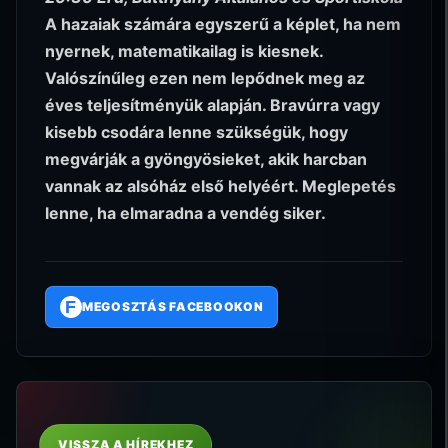
A hazaiak számára egyszerű a képlet, ha nem
nyernek, matematikailag is kiesnek.
Valószínűleg ezen nem lepődnek meg az
éves teljesítményük alapján. Bravúrra vagy
kisebb csodára lenne szükségük, hogy
megvárják a gyöngyösieket, akik harcban
vannak az alsóház első helyéért. Meglepetés
lenne, ha elmaradna a vendég siker.
F
MEGOSZTÁS FACEBOOKON
VISSZA A HÍREKHEZ