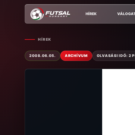
HÍREK
VÁLOGA
HÍREK
2008.06.05.
ARCHÍVUM
OLVASÁSI IDŐ: 2 