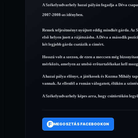
A Székelyudvarhely hazai pályán fogadja a Déva csapatá
2007-2008-as idényben.
Remek teljesítményt nyújtott eddig mindkét gárda. Az SK
elsõ helyen juott a rájátszásba. A Déva a második pozíci
két legjobb gárda csatázik a címért.
Hosszú volt a szezon, de ezen a meccsen még bizonyítani
mérkõzés, amelyen az utolsó erõtartalékokat kell mozg
A hazai pálya elõnye, a játékosok és Kozma Mihály tap
vannak. Az ellenfél a román válogatott, élükön a szin
A Székelyudvarhely képes arra, hogy csütörtökön legyõ
F
MEGOSZTÁS FACEBOOKON