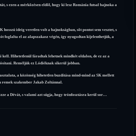
t, s ezen a mérkõzésen eldõl, hogy ki lesz Románia futsal bajnoka a
 hosszú ideig veretlen volt a bajnokságban, sõt pontot sem vesztet, s
ót foglalta el az alapszakasz végén, így nyugodtan kijelenthetjük, a
 kell. Hihetetlenül fáradtak lehetnek mindkét oldalon, de ez az a
ósítani. Reméljük ez Lódiéknak sikerül jobban.
asztalata, a közönség hihetetlen buzdítása mind-mind az SK mellett
tén remek szakember Jakab Zoltánnal.
zze a Dévát, s valami azt súgja, hogy trónfosztásra kerül sor…