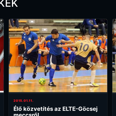
KEK
2015.01.11.
Élő közvetítés az ELTE-Göcsej
meccsről