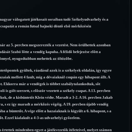
magyar válogatott játékosait soraiban tudó Székelyudvarhely és a
 csapatát a román futsal bajnoki döntõ elsõ mérkõzésén
ár az 5. percben megszerezték a vezetést. Nem örülhettek azonban
ását Szabó lõtte a vendég kapuba. A félidõ befejezése elõtt a
elõnnyel, nyugodtabban mehettek az öltözõbe.
tetõpontok gyûltek, ráadásul azok is a székelyek oldalán, így egyre
azaiak mellett 4 fault, míg a dévaiaknál csupán egy hibapont állt. A
t. Ekkorra már a vendégek is többet szabálytalankodtak, sõt
i is gólt szerzett, s elõször vezetett a székely csapat. A 13. percben
okok, de a kisbüntetõt Klein védte. Maradt a 3-2. A 16. percben Jakab
a, s ez így maradt a mérkõzés végéig. A 19. percben újabb vendég
a a büntetõt. A vége elõtt a hazaiaknak is kigyûlt a 6. hibapont, s a
õt. Ezzel kialakult a 4-3-as udvarhelyi gyõzelem.
értettek mindenben egyet a játékvezetõk ítéleteivel, melyet számon