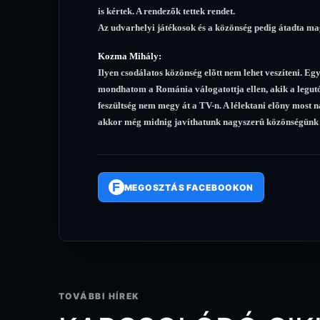
is kértek. A rendezõk tettek rendet.
Az udvarhelyi játékosok és a közönség pedig átadta ma
Kozma Mihály:
Ilyen csodálatos közönség elõtt nem lehet veszíteni. E
mondhatom a Románia válogatottja ellen, akik a legutó
feszültség nem megy át a TV-n. A lélektani elõny most 
akkor még midnig javíthatunk nagyszerû közönségünk e
F
MEGOSZTÁS FACEBOOKON
TOVÁBBI HÍREK