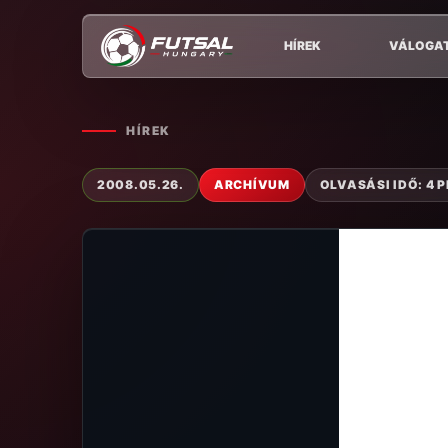
HÍREK
VÁLOGA
HÍREK
2008.05.26.
ARCHÍVUM
OLVASÁSI IDŐ: 4 