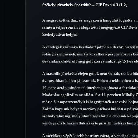
Székelyudvarhely Sportklub – CIP Déva 4-3 (1-2)
A megszokott teltház és nagyszerû hangulat fogadta a 
szinte a teljes román válogatottal megegyezõ CIP Déva
Székelyudvarhelyen.
A vendégek számára kezdõdött jobban a derby, hiszen m
sokáig az elõnynek, mert a következõ percben Szõcs bead
dévaiaknak sikerült még gólt szerezniük, s így 2-1-es 
A második játékrész elején gólok nem voltak, csak a bün
óvatosabban kellett játszaniuk. Ebben a tekintetben a h
10. perc aztán minden tekintetben meghozta a fordulato
Madarász egalizálta az állást. S a 11. percben Mihály Zol
már a 6. csapatszemélyit is begyûjtötték a tavalyi bajn
Zoltán kapusuk helyett mezõnyjátékost küldött a pályár
szabálytalanság, mely után Szõcs lõtte a dévaiak kapujáb
vendégek is kihasználták az érte járó 10 méteres büntet
A mérkõzés végét kisebb botrány zárta, a vendégek nem 