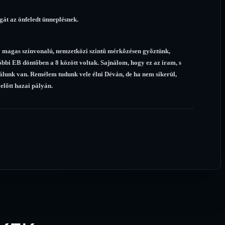
gát az önfeledt ünneplésnek.
gy magas színvonalú, nemzetközi szintû mérkõzésen gyõztünk,
bbi EB döntõben a 8 között voltak. Sajnálom, hogy ez az iram, s
nálunk van. Remélem tudunk vele élni Déván, de ha nem sikerül,
lõtt hazai pályán.