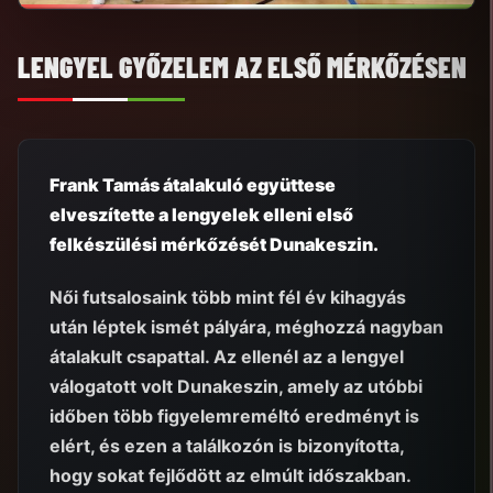
LENGYEL GYŐZELEM AZ ELSŐ MÉRKŐZÉSEN
Frank Tamás átalakuló együttese
elveszítette a lengyelek elleni első
felkészülési mérkőzését Dunakeszin.
Női futsalosaink több mint fél év kihagyás
után léptek ismét pályára, méghozzá nagyban
átalakult csapattal. Az ellenél az a lengyel
válogatott volt Dunakeszin, amely az utóbbi
időben több figyelemreméltó eredményt is
elért, és ezen a találkozón is bizonyította,
hogy sokat fejlődött az elmúlt időszakban.