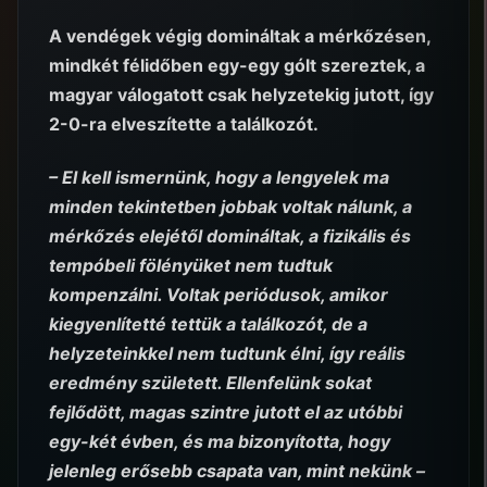
A vendégek végig domináltak a mérkőzésen,
mindkét félidőben egy-egy gólt szereztek, a
magyar válogatott csak helyzetekig jutott, így
2-0-ra elveszítette a találkozót.
– El kell ismernünk, hogy a lengyelek ma
minden tekintetben jobbak voltak nálunk, a
mérkőzés elejétől domináltak, a fizikális és
tempóbeli fölényüket nem tudtuk
kompenzálni. Voltak periódusok, amikor
kiegyenlítetté tettük a találkozót, de a
helyzeteinkkel nem tudtunk élni, így reális
eredmény született. Ellenfelünk sokat
fejlődött, magas szintre jutott el az utóbbi
egy-két évben, és ma bizonyította, hogy
jelenleg erősebb csapata van, mint nekünk –