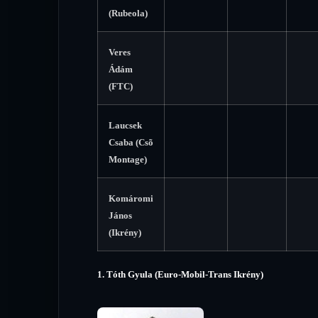
(Rubeola)
Veres
Ádám
(FTC)
Laucsek
Csaba (Csõ
Montage)
Komáromi
János
(Ikrény)
1. Tóth Gyula (Euro-Mobil-Trans Ikrény)