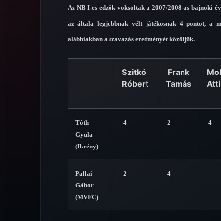
Az NB I-es edzõk voksoltak a 2007/2008-as bajnoki éva
az általa legjobbnak vélt játékosnak 4 pontot, a 
alábbiakban a szavazás eredményét közöljük.
Szitkó
Frank
Mol
Róbert
Tamás
Atti
Tóth
4
2
4
Gyula
(Ikrény)
Pallai
2
4
Gábor
(MVFC)