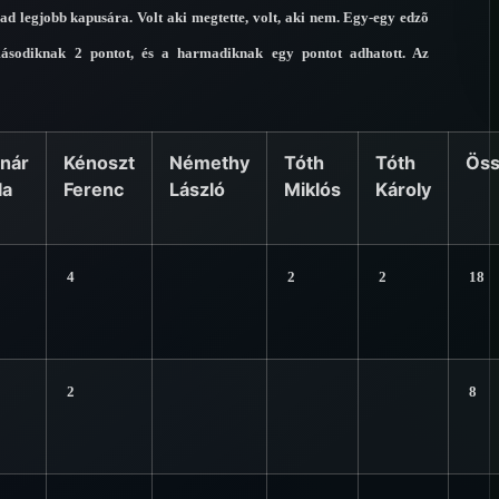
d legjobb kapusára. Volt aki megtette, volt, aki nem. Egy-egy edzõ
másodiknak 2 pontot, és a harmadiknak egy pontot adhatott. Az
nár
Kénoszt
Némethy
Tóth
Tóth
Öss
la
Ferenc
László
Miklós
Károly
4
2
2
18
2
8