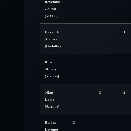
Reveland
Zoltán
(MVFC)
Horváth
1
András
(Gödöllõ)
Bíró
Mihály
(Szentes)
Sikur
1
2
Lajos
(Aramis)
Balázs
1
Levente