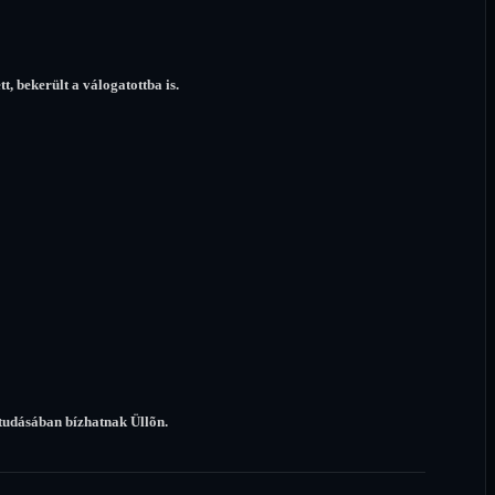
t, bekerült a válogatottba is.
a tudásában bízhatnak Üllõn.