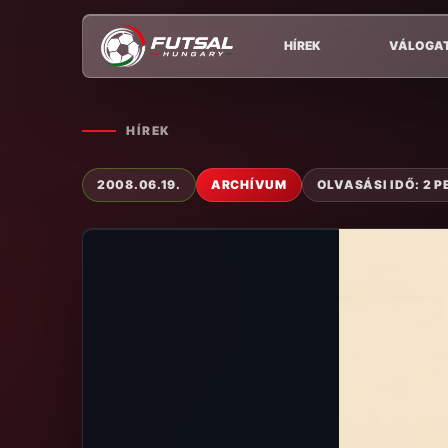
HÍREK
VÁLOGA
HÍREK
2008.06.19.
ARCHÍVUM
OLVASÁSI IDŐ: 2 P