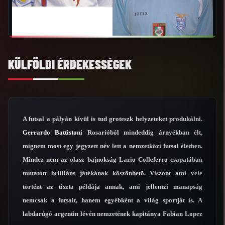
KÜLFÖLDI ÉRDEKESSÉGEK
A futsal a pályán kívül is tud groteszk helyzeteket produkálni.
Gerrardo Battistoni
Rosarióból mindeddig árnyékban élt,
mígnem most egy jegyzett név lett a nemzetközi futsal életben.
Mindez nem az olasz bajnokság Lazio Colleferro csapatában
mutatott brilliáns játékának köszönhetõ. Viszont ami vele
történt az tiszta példája annak, ami jellemzi manapság
nemcsak a futsalt, hanem egyébként a világ sportját is. A
labdarúgó argentin lévén nemzetének kapitánya Fabian Lopez