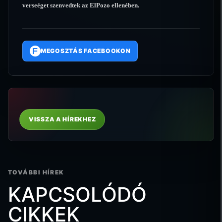
verseéget szenvedtek az ElPozo ellenében.
F
MEGOSZTÁS FACEBOOKON
VISSZA A HÍREKHEZ
TOVÁBBI HÍREK
KAPCSOLÓDÓ
CIKKEK