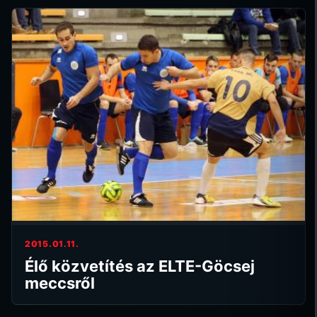
2015.01.11.
Élő közvetítés az ELTE-Göcsej
meccsről