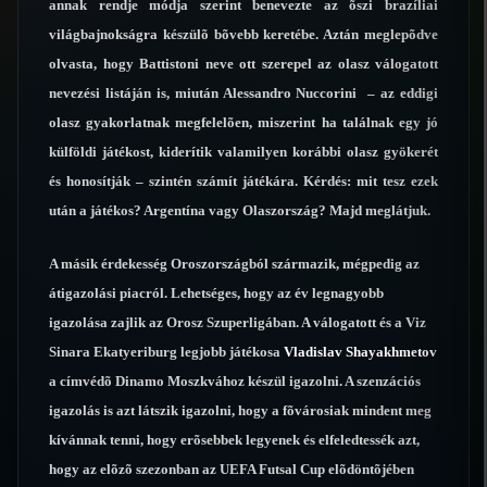
annak rendje módja szerint benevezte az õszi brazíliai
világbajnokságra készülõ bõvebb keretébe. Aztán meglepõdve
olvasta, hogy Battistoni neve ott szerepel az olasz válogatott
nevezési listáján is, miután Alessandro Nuccorini – az eddigi
olasz gyakorlatnak megfelelõen, miszerint ha találnak egy jó
külföldi játékost, kiderítik valamilyen korábbi olasz gyökerét
és honosítják – szintén számít játékára. Kérdés: mit tesz ezek
után a játékos? Argentína vagy Olaszország? Majd meglátjuk.
A másik érdekesség Oroszországból származik, mégpedig az
átigazolási piacról. Lehetséges, hogy az év legnagyobb
igazolása zajlik az Orosz Szuperligában. A válogatott és a Viz
Sinara Ekatyeriburg legjobb játékosa
Vladislav Shayakhmetov
a címvédõ Dinamo Moszkvához készül igazolni. A szenzációs
igazolás is azt látszik igazolni, hogy a fõvárosiak mindent meg
kívánnak tenni, hogy erõsebbek legyenek és elfeledtessék azt,
hogy az elõzõ szezonban az UEFA Futsal Cup elõdöntõjében