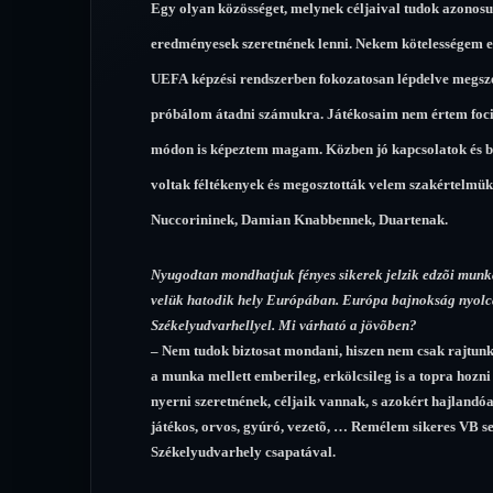
Egy olyan közösséget, melynek céljaival tudok azonosul
eredményesek szeretnének lenni. Nekem kötelességem ebb
UEFA képzési rendszerben fokozatosan lépdelve megs
próbálom átadni számukra. Játékosaim nem értem fociz
módon is képeztem magam. Közben jó kapcsolatok és ba
voltak féltékenyek és megosztották velem szakértelmü
Nuccorininek, Damian Knabbennek, Duartenak.
Nyugodtan mondhatjuk fényes sikerek jelzik edzõi munk
velük hatodik hely Európában. Európa bajnokság nyolcas
Székelyudvarhellyel. Mi várható a jövõben?
– Nem tudok biztosat mondani, hiszen nem csak rajtunk 
a munka mellett emberileg, erkölcsileg is a topra hoz
nyerni szeretnének, céljaik vannak, s azokért hajlandó
játékos, orvos, gyúró, vezetõ, … Remélem sikeres VB se
Székelyudvarhely csapatával.