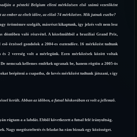
padján a pénteki Belgium elleni mérkõzésen elsõ számú vezetõként
 az ember az eltelt idõre, az elõzõ 74 mérkõzésre. Mik jutnak eszébe?
nagy örömömre szolgált, másrészt kikaptunk, így jelzés volt nem lesz
s döntõben való részvétel. A közelmúltból a brazíliai Grand Prix,
 esõ érzéssel gondolok a 2004-es esztendõre. 16 mérkõzést tudtunk
n és 2 vereség volt a mérlegünk. Ezen mérkõzések között voltak
nk. De nemcsak kellemes emlékek ugranak be, hanem rögtön a 2005-ös
okat beépíteni a csapatba, de kevés mérkõzést tudtunk játszani, s így
sel került. Abban az idõben, a futsal hõskorában ez volt a jellemzõ.
n rúgtam a a labdát. Ebbõl következett a futsal felé irányultság.
ek. Nagy megtiszteltetés és feladat ha rám bíznak egy közösséget.