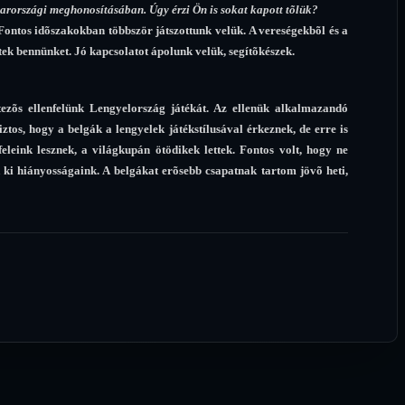
yarországi meghonosításában. Úgy érzi Ön is sokat kapott tõlük?
Fontos idõszakokban többször játszottunk velük. A vereségekbõl és a
tek bennünket. Jó kapcsolatot ápolunk velük, segítõkészek.
zõs ellenfelünk Lengyelország játékát. Az ellenük alkalmazandó
ztos, hogy a belgák a lengyelek játékstílusával érkeznek, de erre is
eleink lesznek, a világkupán ötödikek lettek. Fontos volt, hogy ne
 ki hiányosságaink. A belgákat erõsebb csapatnak tartom jövõ heti,