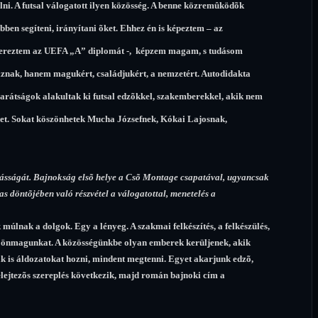
ni. A futsal válogatott ilyen közösség. A benne közremûködõk
en segíteni, irányítani õket. Ehhez én is képeztem – az
zereztem az UEFA „A” diplomát -, képzem magam, s tudásom
nak, hanem magukért, családjukért, a nemzetért. Autodidakta
rátságok alakultak ki futsal edzõkkel, szakemberekkel, akik nem
ket. Sokat köszönhetek Mucha Józsefnek, Kókai Lajosnak,
ásságát. Bajnokság elsõ helye a Csõ Montage csapatával, ugyancsak
 döntõjében való részvétel a válogatottal, menetelés a
múlnak a dolgok. Egy a lényeg. A szakmai felkészítés, a felkészülés,
ni önmagunkat. A közösségünkbe olyan emberek kerüljenek, akik
ak is áldozatokat hozni, mindent megtenni. Egyet akarjunk edzõ,
lejtezõs szereplés következik, majd román bajnoki cím a