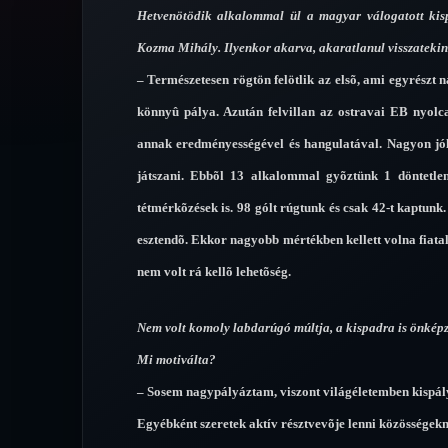
Hetvenötödik alkalommal ül a magyar válogatott kis
Kozma Mihály. Ilyenkor akarva, akaratlanul visszatekint
– Természetesen rögtön felötlik az elsõ, ami egyrészt 
könnyû pálya. Azután felvillan az ostravai EB nyolca
annak eredményességével és hangulatával. Nagyon jól
játszani. Ebbõl 13 alkalommal gyõztünk 1 döntetle
tétmérkõzések is. 98 gólt rúgtunk és csak 42-t kaptu
esztendõ. Ekkor nagyobb mértékben kellett volna fiatal
nem volt rá kellõ lehetõség.
Nem volt komoly labdarúgó múltja, a kispadra is önképzés
Mi motiválta?
– Sosem nagypályáztam, viszont világéletemben kispályá
Egyébként szeretek aktív résztvevõje lenni közösségekn