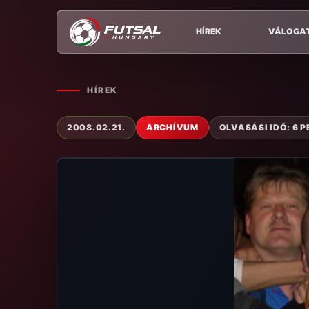
HÍREK
VÁLOGA
HÍREK
2008.02.21.
ARCHÍVUM
OLVASÁSI IDŐ: 6 P