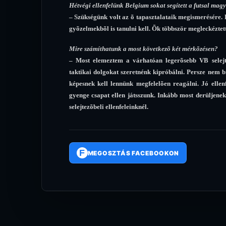
Hétvégi ellenfelünk Belgium sokat segített a futsal mag
– Szükségünk volt az õ tapasztalataik megismerésére. 
gyõzelmekbõl is tanulni kell. Õk többször megleckéztet
Mire számíthatunk a most következõ két mérkõzésen?
– Most elemeztem a várhatóan legerõsebb VB selejte
taktikai dolgokat szeretnénk kipróbálni. Persze nem bi
képesnek kell lennünk megfelelõen reagálni. Jó ellenf
gyenge csapat ellen játsszunk. Inkább most derüljenek
selejtezõbeli ellenfeleinknél.
F
MEGOSZTÁS FACEBOOKON