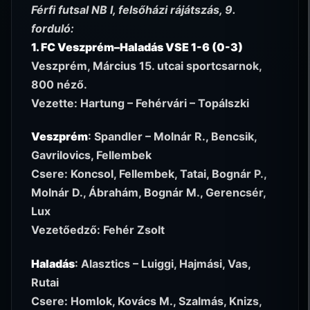
Férfi futsal NB I, felsőházi rájátszás, 9.
forduló:
1. FC Veszprém–Haladás VSE 1-6 (0-3)
Veszprém, Március 15. utcai sportcsarnok,
800 néző.
Vezette: Hartung – Fehérvári – Topálszki
Veszprém
: Spandler – Molnár R., Bencsik,
Gavrilovics, Fellembek
Csere: Koncsol, Fellembek, Tatai, Bognár P.,
Molnár D., Ábrahám, Bognár M., Gerencsér,
Lux
Vezetőedző: Fehér Zsolt
Haladás
: Alasztics – Luiggi, Hajmási, Vas,
Rutai
Csere: Homlok, Kovács M., Szalmás, Knizs,