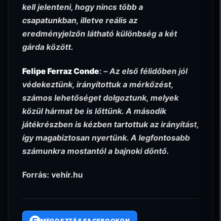
kell jelenteni, hogy nincs több a
csapatunkban, illetve reális az
eredményjelzőn látható különbség a két
gárda között.
Felipe Ferraz Conde
: –
Az első félidőben jól
védekeztünk, irányítottuk a mérkőzést,
számos lehetőséget dolgoztunk, melyek
közül hármat be is lőttünk. A második
játékrészben is kézben tartottuk az irányítást,
így magabiztosan nyertünk. A legfontosabb
számunkra mostantól a bajnoki döntő.
Forrás: vehír.hu
MEGOSZTÁS FACEBOOKON