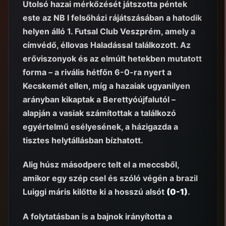
Utolsó hazai mérkőzését játszotta péntek
este az NB I felsőházi rájátszásában a hatodik
helyen álló 1. Futsal Club Veszprém, amely a
címvédő, éllovas Haladással találkozott. Az
erőviszonyok és az elmúlt hetekben mutatott
forma – a rivális hétfőn 6-0-ra nyert a
Kecskemét ellen, míg a hazaiak ugyanilyen
arányban kikaptak a Berettyóújfalutól –
alapján a vasiak számítottak a találkozó
egyértelmű esélyesének, a házigazda a
tisztes helytállásban bízhatott.
Alig húsz másodperc telt el a meccsből,
amikor egy szép csel és szóló végén a brazil
Luiggi máris kilőtte ki a hosszú alsót
(0-1)
.
A folytatásban is a bajnok irányította a