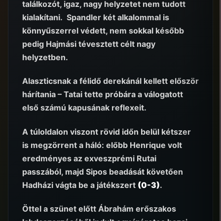
találkozót, igaz, nagy helyzetet nem tudott
kialakítani. Spandler két alkalommal is
könnyűszerrel védett, nem sokkal később
pedig Hajmási tévesztett célt nagy
helyzetben.
Alaszticsnak a félidő derekánál kellett először
hárítania – Tatai tette próbára a válogatott
első számú kapusának reflexeit.
A túloldalon viszont rövid időn belül kétszer
is megzörrent a háló: előbb Henrique volt
eredményes az exveszprémi Rutai
passzából, majd Sipos beadását követően
Hadházi vágta be a játékszert
(0-3)
.
Öttel a szünet előtt Ábrahám erőszakos