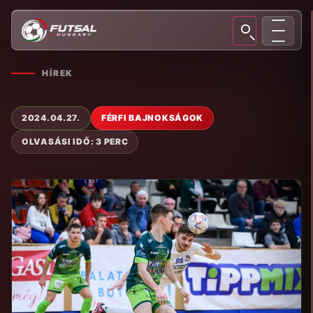
HÍREK
2024.04.27.
FÉRFI BAJNOKSÁGOK
OLVASÁSI IDŐ: 3 PERC