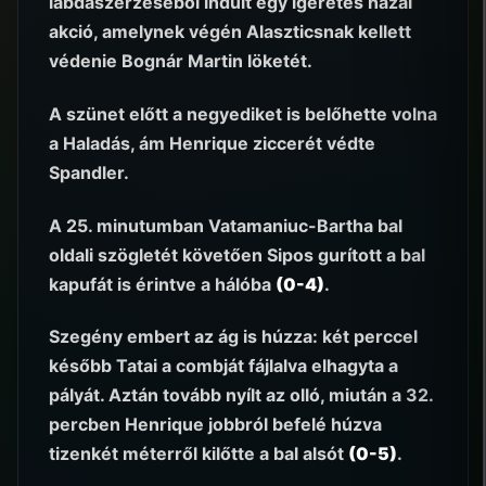
labdaszerzéséből indult egy ígéretes hazai
akció, amelynek végén Alaszticsnak kellett
védenie Bognár Martin löketét.
A szünet előtt a negyediket is belőhette volna
a Haladás, ám Henrique ziccerét védte
Spandler.
A 25. minutumban Vatamaniuc-Bartha bal
oldali szögletét követően Sipos gurított a bal
kapufát is érintve a hálóba
(0-4)
.
Szegény embert az ág is húzza: két perccel
később Tatai a combját fájlalva elhagyta a
pályát. Aztán tovább nyílt az olló, miután a 32.
percben Henrique jobbról befelé húzva
tizenkét méterről kilőtte a bal alsót
(0-5)
.