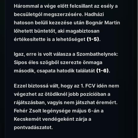
Hárommal a vége előtt felcsillant az esély a
becsületgól megszerzésére. Hadházi
hatoson belüli kezezése után Bognár Martin
lőhetett büntetőt, aki magabiztosan
értékesítette is a lehetőséget
(1-5)
.
Igaz, erre is volt válasza a Szombathelynek:
Sipos éles szögből szerezte önmaga
második, csapata hatodik találatát
(1-6)
.
Ezzel biztossá vált, hogy az 1. FCV idén nem
végezhet az ötödiknél jobb pozícióban a
rájátszásban, vagyis nem játszhat éremért.
Fehér Zsolt legénysége május 6-án a
Kecskemét vendégeként zárja a
pontvadászatot.