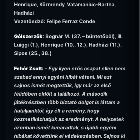
Henrique, Körmendy, Vatamaniuc-Bartha,
Hadházi
Vezetőedző: Felipe Ferraz Conde
Gólszerzők
: Bognár M. (37. – büntetőből), ill.
Luiggi (1.), Henrique (10., 12.), Hadházi (11.),
Sipos (25., 38.)
Fehér Zsolt:
–
Egy ilyen erős csapat ellen nem
szabad ennyi egyéni hibát véteni. Mi ezt
sajnos ismét megtettük, így már az első
félidőben eldőlt a találkozó. A második
játékrészben több biztató dolgot is láttam a
fiataljainktól, így élt a remény, hogy
kozmetikázhatjuk az eredményt. A helyzetek
azonban ismét kimaradtak, s újabb egyéni
hibákat követtünk el védekezésben. Sajnos ki