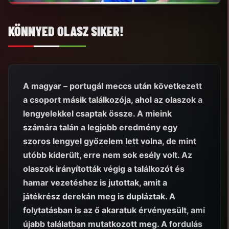
KÖNNYED OLASZ SIKER!
A magyar – portugál meccs után következett
a csoport másik találkozója, ahol az olaszok a
lengyelekkel csaptak össze. A mieink
számára talán a legjobb eredmény egy
szoros lengyel győzelem lett volna, de mint
utóbb kiderült, erre nem sok esély volt. Az
olaszok irányították végig a találkozót és
hamar vezetéshez is jutottak, amit a
játékrész derekán meg is dupláztak. A
folytatásban is az ő akaratuk érvényesült, ami
újabb találatban mutatkozott meg. A fordulás