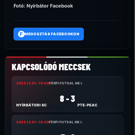
Fotó: Nyírbátor Facebook
F
MEGOSZTÁS FACEBOOKON
KAPCSOLÓDÓ MECCSEK
2023.12.01. 19:00
FÉRFI FUTSAL NB I.
8 - 3
NYÍRBÁTORI SC
PTE-PEAC
2023.12.01. 18:30
FÉRFI FUTSAL NB I.