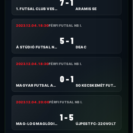
7 - 1
1. FUTSAL CLUB VESZPRÉM
ARAMIS SE
2023.12.04. 18:30
FÉRFI FUTSAL NB I.
5 - 1
Á STÚDIÓ FUTSAL NYÍREGYHÁZA
DEAC
2023.12.04. 18:30
FÉRFI FUTSAL NB I.
0 - 1
MAGYAR FUTSAL AKADÉMIA
SG KECSKEMÉT FUTSAL
2023.12.04. 20:00
FÉRFI FUTSAL NB I.
1 - 5
MAG-LOG MAGLÓDI TC
ÚJPEST FC-220VOLT