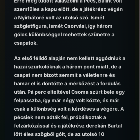
Erre még tudott válaszolni a Pécs, Bálint volt
szemfüles a kapu előtt, de a játékrész végén
a Nyírbátoré volt az utolsó szó. Ismét
szögletfigura, ismét Csorvási, így három
gólos különbséggel mehettek szünetre a
csapatok.
Az első félidő alapján nem kellett aggódniuk a
hazai szurkolóknak a három pont miatt, de a
csapat nem bízott semmit a véletlenre és
hamar el is döntötte a mérkőzést a fordulás
után. Pá perc elteltével Csoma szúrt bele egy
felpasszba, így már négy volt közte, és már
csak a különbség volt a kérdéses a végére. A
pécsiek nem adták fel, próbálkoztak a
felzárkózással és a játékrész derekán Bartal
lőtt éles szögből gólt, de az utolsó 10