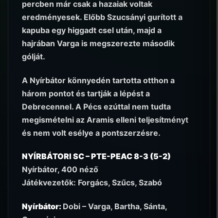
percben már csak a hazaiak voltak
eredményesek. Előbb Szucsányi gurított a
kapuba egy higgadt csel után, majd a
hajrában Varga is megszerezte második
gólját.
A Nyírbátor könnyedén tartotta otthon a
három pontot és tartják a lépést a
Debrecennel. A Pécs ezúttal nem tudta
megismételni az Aramis elleni teljesítményt
és nem volt esélye a pontszerzésre.
NYÍRBÁTORI SC – PTE-PEAC 8-3 (5-2)
Nyírbátor, 400 néző
Játékvezetők: Forgács, Szűcs, Szabó
Nyírbátor:
Dobi – Varga, Bartha, Sánta,