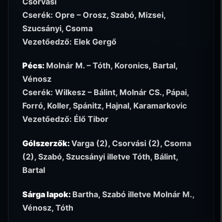
Csorvási
Cserék: Opre – Orosz, Szabó, Mizsei,
Szucsányi, Csoma
Vezetőedző: Elek Gergő
Pécs:
Molnár M. – Tóth, Koronics, Bartal,
Vénosz
Cserék: Wilkesz – Bálint, Molnár CS., Pápai,
Forró, Koller, Spánitz, Hajnal, Karamarkovic
Vezetőedző: Élő Tibor
Gólszerzők:
Varga (2), Csorvási (2), Csoma
(2), Szabó, Szucsányi illetve Tóth, Bálint,
Bartal
Sárga lapok:
Bartha, Szabó illetve Molnár M.,
Vénosz, Tóth