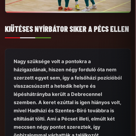
KIÜTÉSES NYÍRBÁTOR SIKER A PÉCS ELLEN
Nagy szüksége volt a pontokra a
házigazdának, hiszen négy forduló óta nem
szerzett egyet sem, így a felsőházi pozícióból
visszacsúszott a hetedik helyre és
lépéshátrányba került a Debrecennel
szemben. A keret ezúttal is igen hiányos volt,
mivel Hadházi és Szentes-Bíró továbbra is
eltiltását tölti. Ami a Pécset illeti, elmúlt két
meccsen négy pontot szereztek, így
önbizalommal várhatták a találkozót.