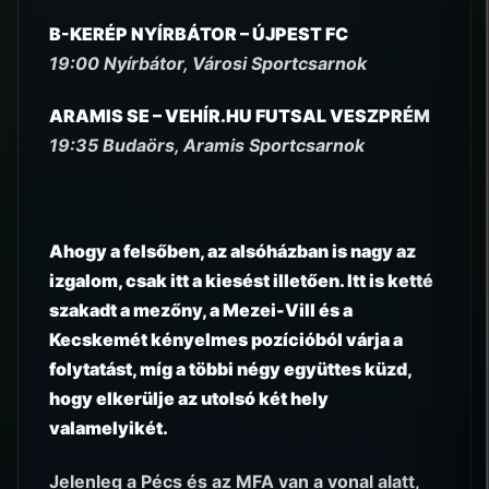
B-KERÉP NYÍRBÁTOR – ÚJPEST FC
19:00 Nyírbátor, Városi Sportcsarnok
ARAMIS SE – VEHÍR.HU FUTSAL VESZPRÉM
19:35 Budaörs, Aramis Sportcsarnok
Ahogy a felsőben, az alsóházban is nagy az
izgalom, csak itt a kiesést illetően. Itt is ketté
szakadt a mezőny, a Mezei-Vill és a
Kecskemét kényelmes pozícióból várja a
folytatást, míg a többi négy együttes küzd,
hogy elkerülje az utolsó két hely
valamelyikét.
Jelenleg a Pécs és az MFA van a vonal alatt,