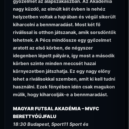
győzelmet az alapszakaszban. Az Akadémia
nagy küzdő, az elmúlt két évben is nehéz
helyzetben voltak a hajrában és végül sikerült
kiharcolni a bennmaradást. Most két fő
riválissal is otthon játszanak, amik sorsdöntők
lehetnek. A Pécs mindössze egy győzelmet
aratott az első körben, de négyszer
idegenben lépett pályára, így most a második
körben szinte minden meccsét hazai
környezetben játszhatja. Ez egy nagy előny
lehet a riválisokkal szemben, amit ki kell tudni
használni. Ezek fényében idén csak magukon
múlik, hogy kiharcolják-e a bennmaradást.
MAGYAR FUTSAL AKADÉMIA – MVFC
BERETTYÓÚJFALU
18:30 Budapest, Sport11 Sport és