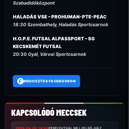
Szabadidőközpont
HALADÁS VSE – PROHUMAN-PTE-PEAC
18:30 Szombathely, Haladás Sportcsarnok
H.O.P.E. FUTSAL ALPASSPORT – SG
KECSKEMÉT FUTSAL
20:30
Gyál, Városi Sportcsarnok
F
MEGOSZTÁS FACEBOOKON
KAPCSOLÓDÓ MECCSEK
2026.04.20. 18:00
FÉRFI FUTSAL NB I. FELSŐ-HÁZ