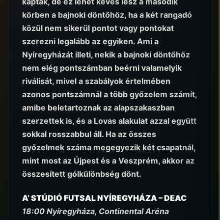
kaptak, de ez lehet kevés lesz a második
körben a bajnoki döntőhöz, ha a két rangadó
közül nem sikerül pontot vagy pontokat
szerezni legalább az egyiken. Ami a
Nyíregyházát illeti, nekik a bajnoki döntőhöz
nem elég pontszámban beérni valamelyik
riválisát, mivel a szabályok értelmében
azonos pontszámnál a több győzelem számít,
amibe beletartoznak az alapszakaszban
szerzettek is, és a Lovas alakulat azzal együtt
sokkal rosszabbul áll. Ha az összes
győzelmek száma megegyezik két csapatnál,
mint most az Újpest és a Veszprém, akkor az
összesített gólkülönbség dönt.
A’ STÚDIÓ FUTSAL NYÍREGYHÁZA – DEAC
18:00 Nyíregyháza, Continental Aréna