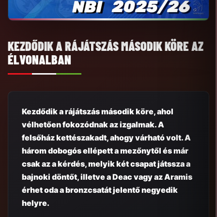
KEZDŐDIK A RÁJÁTSZÁS MÁSODIK KÖRE AZ
ÉLVONALBAN
Kezdődik a rájátszás második köre, ahol
vélhetően fokozódnak az izgalmak. A
felsőház kettészakadt, ahogy várható volt. A
három dobogós ellépett a mezőnytől és már
csak az a kérdés, melyik két csapat játssza a
bajnoki döntőt, illetve a Deac vagy az Aramis
érhet oda a bronzcsatát jelentő negyedik
helyre.