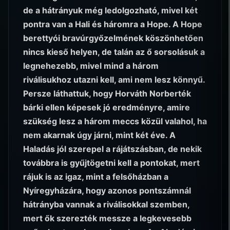
de a hátrányuk még ledolgozható, mivel két
pontra van a Hali és háromra a Hope. A Hope
berettyói bravúrgyőzelmének köszönhetően
nincs kieső helyen, de talán az ő sorsolásuk a
legnehezebb, mivel mind a három
riválisukhoz utazni kell, ami nem lesz könnyű.
Persze láthattuk, hogy Horváth Norberték
bárki ellen képesek jó eredményre, amire
szükség lesz a három meccs közül valahol, ha
nem akarnak úgy járni, mint két éve. A
Haladás jól szerepel a rájátszásban, de nekik
továbbra is gyűjtögetni kell a pontokat, mert
rájuk is az igaz, mint a felsőházban a
Nyíregyházára, hogy azonos pontszámnál
hátrányba vannak a riválisokkal szemben,
mert ők szerezték messze a legkevesebb