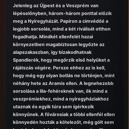
Jelenleg az Újpest és a Veszprém van
lépéselőnyben, három-három ponttal előzik
meg a Nyíregyházát. Papíron a címvédőé a
legjobb sorsolás, mind a két riválisát otthon
fogadhatja. Mindkét ellenfelét hazai
környezetben magabiztosan legyőzte az
alapszakaszban, így bizakodhatnak
Spandlerék, hogy megőrzik első helyüket a
rájátszás végére. Persze ehhez az is kell,
hogy még egy olyan botlás ne történjen, mint
néhány hete az Aramis ellen. A legnehezebb
sorsolása a lila-fehéreknek van, ők mind a
veszprémiekhez, mind a nyíregyháziakhoz
utaznak és egyik túra sem ígérkezik
könnyűnek. A fővárosiak a többi ellenfél ellen
könnyedén hozták a kötelezőt, még gólt sem