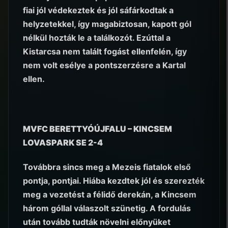
fiai jól védekeztek és jól sáfárkodtak a
helyzetekkel, így magabiztosan, kapott gól
nélkül hozták le a találkozót. Ezúttal a
Kistarcsa nem talált fogást ellenfelén, így
nem volt esélye a pontszerzésre a Kartal
ellen.
MVFC BERETTYÓÚJFALU – KINCSEM
LOVASPARK SE 2-4
Továbbra sincs meg a Mezeis fiatalok első
pontja, pontjai. Hiába kezdtek jól és szerezték
meg a vezetést a félidő derekán, a Kincsem
három góllal válaszolt szünetig. A fordulás
után tovább tudták növelni előnyüket