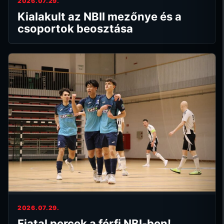
2026.07.29.
Kialakult az NBII mezőnye és a
csoportok beosztása
2026.07.29.
Fiatal percek a férfi NBI-ben!