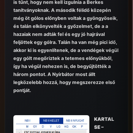
is tűnt, hogy nem kell izgulnia a Berkes
tanítványoknak. A második félidő közepén
még öt gólos előnyben voltak a gyöngyöseik,
és talán elkönyvelték a győzelmet, de a a
hazaiak nem adták fel és egy jó hajrával
feljöttek egy gólra. Talán ha van még pici idő,
akkor ki is egyenlítenek, de a vendégek végül
egy gólt megőriztek a tetemes előnyükből,
így ha végül nehezen is, de begyűjtötték a
három pontot. A Nyírbátor most állt
legközelebb hozzá, hogy megszerezze első
pontját.
KARTAL
SE –