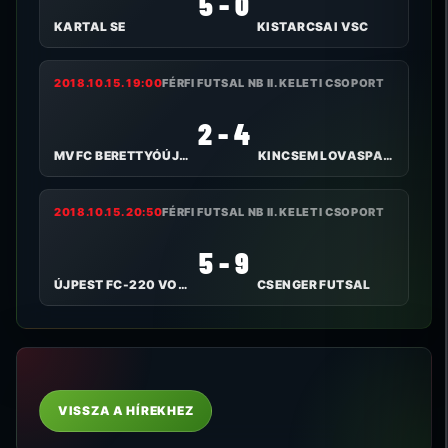
5 - 0
KARTAL SE
KISTARCSAI VSC
2018.10.15. 19:00
FÉRFI FUTSAL NB II. KELETI CSOPORT
2 - 4
MVFC BERETTYÓÚJFALU
KINCSEM LOVASPARK SE
2018.10.15. 20:50
FÉRFI FUTSAL NB II. KELETI CSOPORT
5 - 9
ÚJPEST FC-220 VOLT
CSENGER FUTSAL
VISSZA A HÍREKHEZ