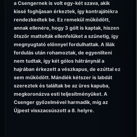
a Csengernek is volt egy-két szava, akik
kissé foghíjasan érkeztek, így kontrajátékra
rendezkedtek be. Ez remekül működött,
annak ellenére, hogy 3 gólt is kaptak, hiszen
ötször mattolták ellenfelüket a szünetig, így
megnyugtató előnnyel fordulhattak. A lilák
fordulás után rohamoztak, de egyenlíteni
nem tudtak, így két gólos hátránynál a
hajrában érkezett a vészkapus, de ezúttal ez
sem működött. Mándiék kétszer is labdát
szereztek és találtak be az üres kapuba,
megkoronázva esti teljesítményüket. A
Csenger győzelmével harmadik, míg az
Újpest visszacsúszott a 8. helyre.