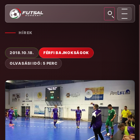
HÍREK
2018.10.18.
FÉRFI BAJNOKSÁGOK
OLVASÁSI IDŐ: 5 PERC