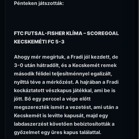
Pénteken játszották:
FTC FUTSAL-FISHER KLÍMA – SCOREGOAL
KECSKEMÉTI FC 5-3
Ahogy mér megírtuk, a Fradi jól kezdett, de
3-0 után hátradőlt, és a Kecskemét remek
második félidei teljesítménnyel egalizált,
nyílttá téve a mérkőzést. A hajrában a Fradi
kockáztatott vészkapus játékkal, ami be is
jött. Bő egy perccel a vége előtt
megszerezték ismét a vezetést, ami után a
Kecskemét is levitte kapusát, majd egy
labdaszerzést követően bebiztosították a
győzelmet egy üres kapus találattal.