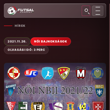
HÍREK
2021.11.26.
NŐI BAJNOKSÁGOK
OLVASÁSI IDŐ: 3 PERC