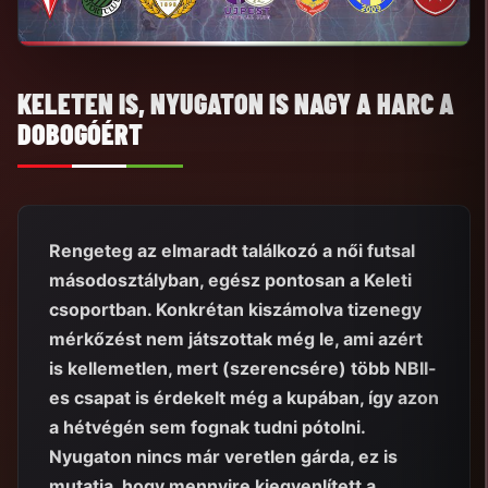
KELETEN IS, NYUGATON IS NAGY A HARC A
DOBOGÓÉRT
Rengeteg az elmaradt találkozó a női futsal
másodosztályban, egész pontosan a Keleti
csoportban. Konkrétan kiszámolva tizenegy
mérkőzést nem játszottak még le, ami azért
is kellemetlen, mert (szerencsére) több NBII-
es csapat is érdekelt még a kupában, így azon
a hétvégén sem fognak tudni pótolni.
Nyugaton nincs már veretlen gárda, ez is
mutatja, hogy mennyire kiegyenlített a