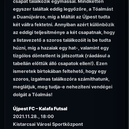
csapat találkozik egymással. Mindketten
egyszer találtak eddig legyőzőre, a Tóalmást
a Duanújváros, míg a Máltát az Újpest tudta
két vállra fektetni. Annyiban azért különbözik
az eddigi teljesítménye a két csapatnak, hogy
a listavezető a szoros találkozóit is be tudta
húzni, míg a hazaiak egy hat-, valamint egy
tízgólos döntetlent is játszottak (ráadásul a
tabellán előttük álló csapatok ellen!). Ezen
ismeretek birtokában feltehető, hogy egy
szoros, izgalmas találkozóra számíthatunk,
meglátjuk, meg tudja-e nehezíteni vendégei
dolgát a Tóalmás!
Újpest FC – Kalafa Futsal
2021.11.28., 18:00
Kistarcsai Városi Sportközpont