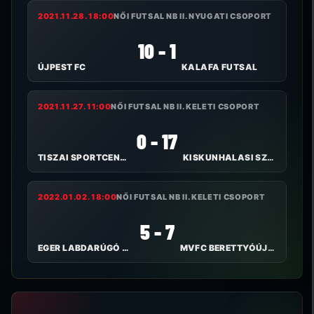
2021.11.28. 18:00
NŐI FUTSAL NB II. NYUGATI CSOPORT
10 - 1
ÚJPEST FC
KALAFA FUTSAL
2021.11.27. 11:00
NŐI FUTSAL NB II. KELETI CSOPORT
0 - 17
TISZAI SPORTCENTRUM
KISKUNHALASI SZILÁDY RFC
2022.01.02. 18:00
NŐI FUTSAL NB II. KELETI CSOPORT
5 - 7
EGER LABDARÚGÓ SPORT KFT.
MVFC BERETTYÓÚJFALU