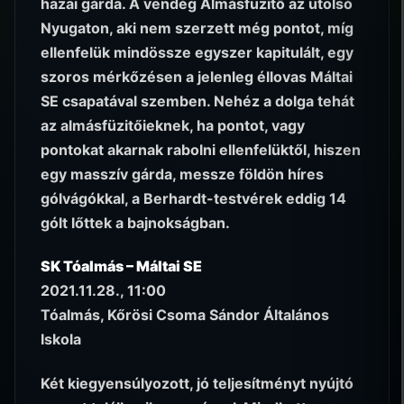
hazai gárda. A vendég Almásfüzitő az utolsó
Nyugaton, aki nem szerzett még pontot, míg
ellenfelük mindössze egyszer kapitulált, egy
szoros mérkőzésen a jelenleg éllovas Máltai
SE csapatával szemben. Nehéz a dolga tehát
az almásfüzitőieknek, ha pontot, vagy
pontokat akarnak rabolni ellenfelüktől, hiszen
egy masszív gárda, messze földön híres
gólvágókkal, a Berhardt-testvérek eddig 14
gólt lőttek a bajnokságban.
SK Tóalmás – Máltai SE
2021.11.28., 11:00
Tóalmás, Kőrösi Csoma Sándor Általános
Iskola
Két kiegyensúlyozott, jó teljesítményt nyújtó