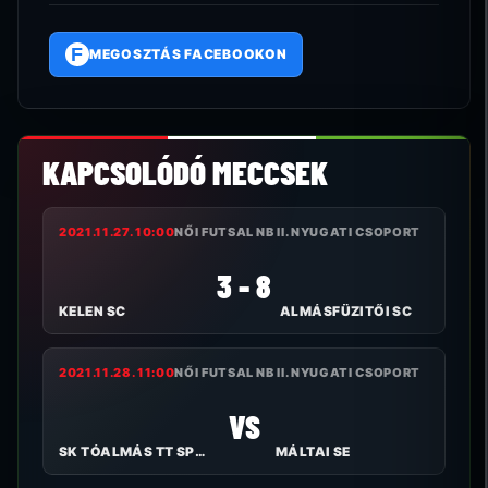
F
MEGOSZTÁS FACEBOOKON
KAPCSOLÓDÓ MECCSEK
2021.11.27. 10:00
NŐI FUTSAL NB II. NYUGATI CSOPORT
3 - 8
KELEN SC
ALMÁSFÜZITŐI SC
2021.11.28. 11:00
NŐI FUTSAL NB II. NYUGATI CSOPORT
VS
SK TÓALMÁS TT SPORT
MÁLTAI SE