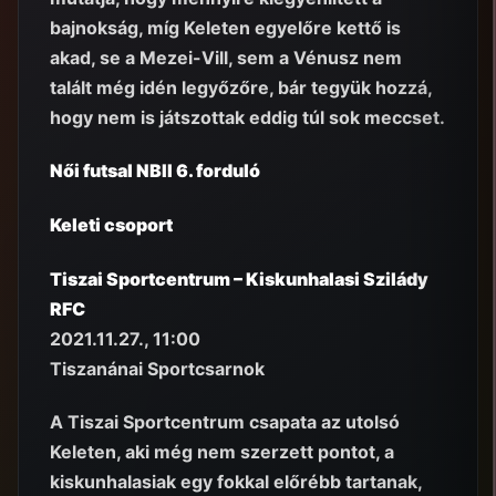
bajnokság, míg Keleten egyelőre kettő is
akad, se a Mezei-Vill, sem a Vénusz nem
talált még idén legyőzőre, bár tegyük hozzá,
hogy nem is játszottak eddig túl sok meccset.
Női futsal NBII 6. forduló
Keleti csoport
Tiszai Sportcentrum – Kiskunhalasi Szilády
RFC
2021.11.27., 11:00
Tiszanánai Sportcsarnok
A Tiszai Sportcentrum csapata az utolsó
Keleten, aki még nem szerzett pontot, a
kiskunhalasiak egy fokkal előrébb tartanak,