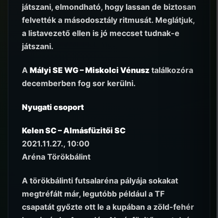
játszani, elmondható, hogy lassan de biztosan
felvették a másodosztály ritmusát. Meglátjuk,
a listavezető ellen is jó meccset tudnak-e
játszani.
A
Mályi SE WG – Miskolci Vénusz
találkozóra
decemberben fog sor kerülni.
Nyugati csoport
Kelen SC – Almásfüzitői SC
2021.11.27., 10:00
Aréna Törökbálint
A törökbálinti futsalaréna pályája sokakat
megtréfált már, legutóbb például a TF
csapatát győzte ott le a kupában a zöld-fehér