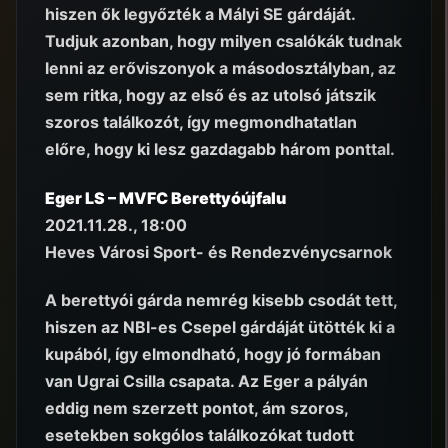
hiszen ők legyőzték a Mályi SE gárdáját.
Tudjuk azonban, hogy milyen csalókák tudnak
lenni az erőviszonyok a másodosztályban, az
sem ritka, hogy az első és az utolsó játszik
szoros találkozót, így megmondhatatlan
előre, hogy ki lesz gazdagabb három ponttal.
Eger LS – MVFC Berettyóújfalu
2021.11.28., 18:00
Heves Városi Sport- és Rendezvénycsarnok
A berettyói gárda nemrég kisebb csodát tett,
hiszen az NBI-es Csepel gárdáját ütötték ki a
kupából, így elmondható, hogy jó formában
van Ugrai Csilla csapata. Az Eger a pályán
eddig nem szerzett pontot, ám szoros,
esetekben sokgólos találkozókat tudott