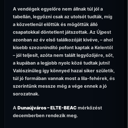
A vendégek egyelőre nem állnak túl jól a
tabellán, legyőzni csak az utolsót tudták, míg
a közvetlenül előttük és mögöttük álló
csapatokkal döntetlent játszottak. Az Újpest
azonban az év első találkozóját kivéve, – ahol
kisebb szezonindító pofont kaptak a Kelentől
– jól teljesít, azóta nem talált legyőzőjére, sőt,
a kupában a legjobb nyolc közé tudtak jutni!
Valószínűleg így könnyed hazai siker születik,
túl jó formában vannak most a lila-fehérek, és
szerintünk messze még a vége ennek a jó
sorozatnak.
A
Dunaújváros – ELTE-BEAC
mérkőzést
decemberben rendezik meg.