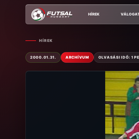
HÍREK
VÁLOGA
HÍREK
2000.01.31.
ARCHÍVUM
OLVASÁSI IDŐ: 1 P