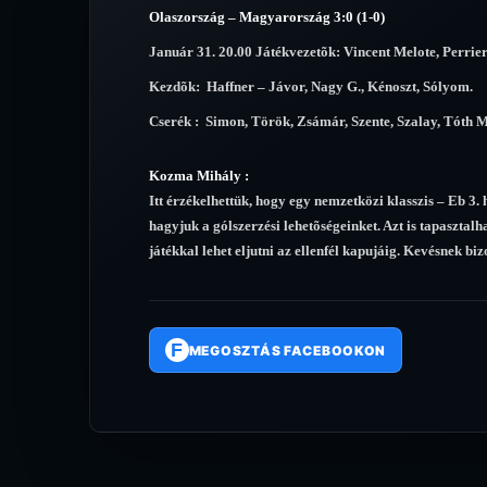
Olaszország – Magyarország 3:0 (1-0)
Január 31. 20.00 Játékvezetõk: Vincent Melote, Perrie
Kezdõk: Haffner – Jávor, Nagy G., Kénoszt, Sólyom.
Cserék : Simon, Török, Zsámár, Szente, Szalay, Tóth M
Kozma Mihály :
Itt érzékelhettük, hogy egy nemzetközi klasszis – Eb 3.
hagyjuk a gólszerzési lehetõségeinket. Azt is tapaszt
játékkal lehet eljutni az ellenfél kapujáig. Kevésnek 
F
MEGOSZTÁS FACEBOOKON