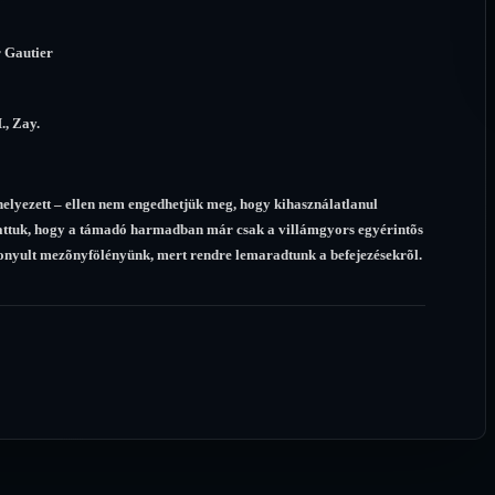
r Gautier
., Zay.
 helyezett – ellen nem engedhetjük meg, hogy kihasználatlanul
alhattuk, hogy a támadó harmadban már csak a villámgyors egyérintõs
bizonyult mezõnyfölényünk, mert rendre lemaradtunk a befejezésekrõl.