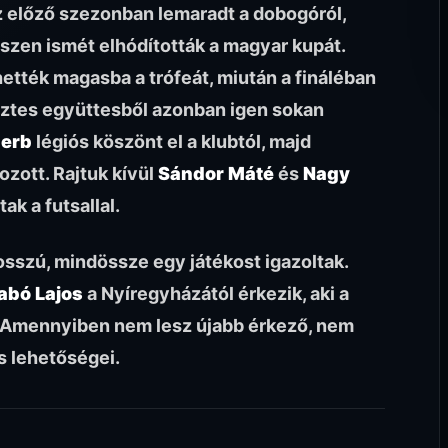
z előző szezonban lemaradt a dobogóról,
szen ismét elhódították a magyar kupát.
hették magasba a trófeát, miután a fináléban
ztes együttesből azonban igen sokan
zerb
légiós köszönt el a klubtól, majd
ozott. Rajtuk kívül
Sándor Máté
és
Nagy
ak a futsallal.
osszú, mindössze egy játékost igazoltak.
abó Lajos
a Nyíregyházától érkezik, aki a
. Amennyiben nem lesz újabb érkező, nem
s lehetőségei.