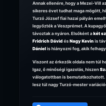
Annak ellenére, hogy a Mezei-Vill a
sikeres évet tudhat maga mögött, hi
Turzó József fiai hazai pályán emel
legyőzték a Veszprémet. A kupagyő
távoztak a nyáron. Elsőként a
két s
Fridrich Dávid
és
Nagy Kevin
is táv
Dániel
is hiányozni fog, akik felhagyt
Viszont az érkezők oldala nem túl h
Igaz, ő minőségi igazolás, hiszen
Sz
válogatottban is bemutatkozhatott
lesz túl nagy Turzó-mester variáció