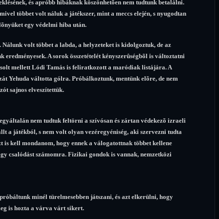
eklésének, és apróbb hibáknak köszönhetõen nem tudtunk betalálni.
mivel többet volt náluk a játékszer, mint a meccs elején, s nyugodtan
elõnyüket egy védelmi hiba után.
. Nálunk volt többet a labda, a helyzeteket is kidolgoztuk, de az
k eredményesek. A sorok összetételét kényszerûségbõl is változtatni
lt mellett Lódi Tamás is feliratkozott a maródiak listájára. A
zát Yehuda váltotta gólra. Próbálkoztunk, mentünk elõre, de nem
zót sajnos elveszítettük.
gyáltalán nem tudtuk feltörni a szívósan és zártan védekezõ izraeli
lt a játékból, s nem volt olyan vezéregyéniség, aki szervezni tudta
azt is kell mondanom, hogy ennek a válogatottnak többet kellene
agy csalódást számomra. Fizikai gondok is vannak, nemzetközi
óbáltunk minél türelmesebben játszani, és azt elkerülni, hogy
g is hozta a várva várt sikert.