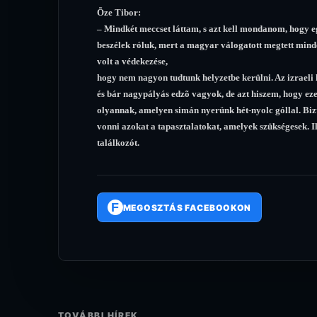
Õze Tibor:
– Mindkét meccset láttam, s azt kell mondanom, hogy egy
beszélek róluk, mert a magyar válogatott megtett minden
volt a védekezése,
hogy nem nagyon tudtunk helyzetbe kerülni. Az izraeli 
és bár nagypályás edzõ vagyok, de azt hiszem, hogy e
olyannak, amelyen simán nyerünk hét-nyolc góllal. Biz
vonni azokat a tapasztalatokat, amelyek szükségesek.
találkozót.
F
MEGOSZTÁS FACEBOOKON
TOVÁBBI HÍREK