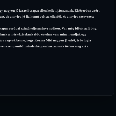
 nagyon jó izraeli csapat ellen kellett játszanunk. Elsõsorban azért
t, de annyira jó fizikumú volt az ellenfél, és annyira szervezett
kapus európai szintû teljestményt nyûjtott. Van még idõnk az Eb-ig,
zeknek a mérkõzéseknek több értelme van, mint mondjuk egy
tos vagyok benne, hogy Kozma Misi nagyon jó edzõ, és le fogja
 Ilyen szempontból mindenképpen hasznosnak ítélem meg ezt a