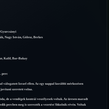
, Gyurcsányi
sák, Nagy István, Gölesz, Berkes
ur, Kalif, Bar-Bakay
. perc
l válogatott Izrael ellen. Az egy nappal korábbi mérkozésen
javítani szeretett volna.
abda, de a vendégek kontrái veszélyesek voltak. Az üresen maradt
ncedik percben meg is szerezték a vezetést Shkolnik révén. Voltak