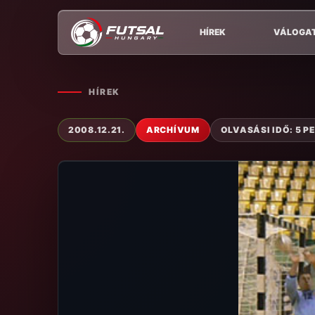
HÍREK
VÁLOGA
HÍREK
2008.12.21.
ARCHÍVUM
OLVASÁSI IDŐ: 5 P