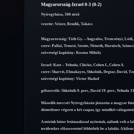
Magyarország-Izrael 0-3 (0-2)
Nyíregyháza, 500 nézõ
vezette: Veizer, Bendik, Takács
Magyarország: Tóth Gy. – Angyalos, Trencsényi, Lódi
csere: Pallai, Temesi, Szente, Németh, Harnisch, Szimc
szövetségi kapitány: Kozma Mihály
Izrael: Katz – Yehuda, Chicko, Cohen I., Cohen A.
csere: Sharvit, Elmakayes, Shkolnik, Degtar, David, Tz
szövetségi kapitány: Victor Hadad
gólszerzõk: Shkolnik 9. perc, David 19. perc, Yehuda 33
Második meccsét Nyíregyházán játszotta a magyar futsa
döntetlenre végzett a két csapat, így mindkét válogatott 
A mieink bátor letámadással nyitottak, nálunk volt a l
területekre elõszeretettel löbbölték be a labdát. A kile