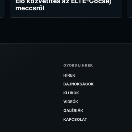
Élő közvetítés az ELTE-Göcsej
meccsről
GYORS LINKEK
HÍREK
BAJNOKSÁGOK
KLUBOK
VIDEÓK
GALÉRIÁK
KAPCSOLAT