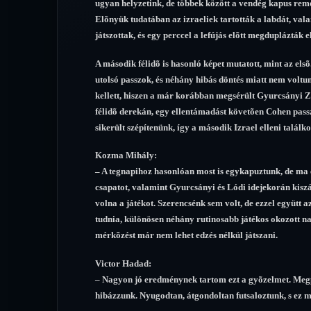
ugyan helyzetink, de többek között a vendég kapus rem
Elõnyük tudatában az izraeliek tartották a labdát, vala
játszottak, és egy perccel a lefújás elõtt megduplázták 
A második félidõ is hasonló képet mutatott, mint az elsõ
utolsó passzok, és néhány hibás döntés miatt nem voltun
kellett, hiszen a már korábban megsérült Gyurcsányi Zso
félidõ derekán, egy ellentámadást követõen Cohen pass
sikerült szépítenünk, így a második Izrael elleni találko
Kozma Mihály:
– A tegnapihoz hasonlóan most is egykapuztunk, de ma e
csapatot, valamint Gyurcsányi és Lódi idejekorán kiszál
volna a játékot. Szerencsénk sem volt, de ezzel együtt 
tudnia, különösen néhány rutinosabb játékos okozott n
mérkõzést már nem lehet edzés nélkül játszani.
Victor Hadad:
– Nagyon jó eredménynek tartom ezt a gyõzelmet. Megpr
hibázzunk. Nyugodtan, átgondoltan futsaloztunk, s ez me