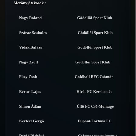
Mezõnyjátékosok :
Nagy Roland Gödöllõi Sport Klub
Száraz Szabolcs Gödöllõi Sport Klub
Vidák Balázs Gödöllõi Sport Klub
Nagy Zsolt Gödöllõi Sport Klub
Füzy Zsolt Goldball RFC Csömör
Bertus Lajos Hírös FC Kecskemét
Simon Ádám Üllõ FC Csõ-Montage
Kertész Gergõ Dupont-Fortuna FC
Dávid Richárd Colorspectrum Aramis