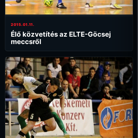
2015.01.11.
Élő közvetítés az ELTE-Göcsej
meccsről