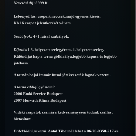
Nevezési díj:
8999 ft
Lebonyolítás:
csoportmeccsek,majd egyenes kiesés.
Kb 16 csapat jelentkezését várom.
Szabályok:
4+1 futsal szabályok.
Díjazás:
1-3. helyezett serleg,érem, 4. helyezett serleg.
Különdíjat kap a torna gólkirálya,legjobb kapusa és legjobb
játékosa.
A tornán bajai immár futsal játékvezetõk fognak vezetni.
A torna eddigi gyõztesei:
2006 Endó Service Budapest
2007 Horváth Klíma Budapest
Vidéki csapatok számára kedvezményesen tudunk szállást
biztosítani.
Érdeklõdni,nevezni
Antal Tibornál
lehet a
06-70-9350-217
-es