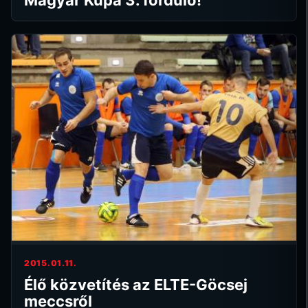
2015.01.11.
Élő közvetítés az ELTE-Göcsej
meccsről