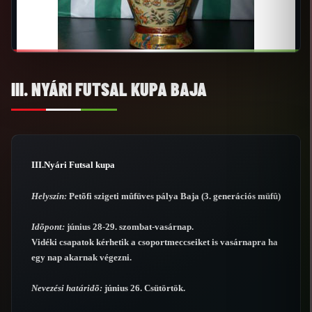
III. NYÁRI FUTSAL KUPA BAJA
III.Nyári Futsal kupa
Helyszín:
Petõfi szigeti mûfüves pálya Baja (3. generációs müfû)
Idõpont:
június 28-29. szombat-vasárnap.
Vidéki csapatok kérhetik a csoportmeccseiket is vasárnapra ha
egy nap akarnak végezni.
Nevezési határidõ:
június 26. Csütörtök.