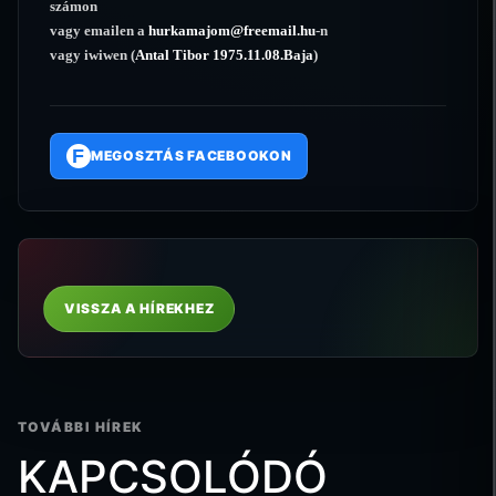
számon
vagy emailen a
hurkamajom@freemail.hu
-n
vagy iwiwen (
Antal Tibor 1975.11.08.Baja
)
F
MEGOSZTÁS FACEBOOKON
VISSZA A HÍREKHEZ
TOVÁBBI HÍREK
KAPCSOLÓDÓ