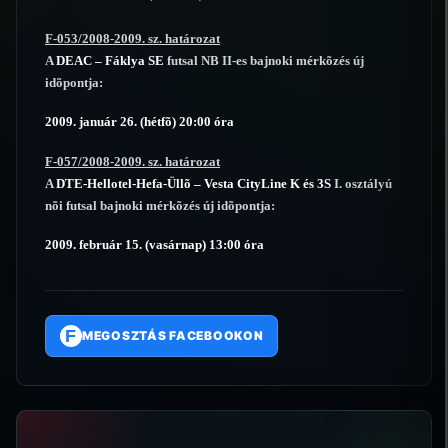
F-053/2008-2009. sz. határozat
A
DEAC – Fáklya SE
futsal NB II-es bajnoki mérkõzés új
idõpontja:
2009. január 26. (hétfõ) 20:00 óra
F-057/2008-2009. sz. határozat
A
DTE-Hellotel-Hefa-Üllõ – Vesta CityLine K és 3S
I. osztályú
nõi futsal bajnoki mérkõzés új idõpontja:
2009. február 15. (vasárnap) 13:00 óra
F
MEGOSZTÁS FACEBOOKON