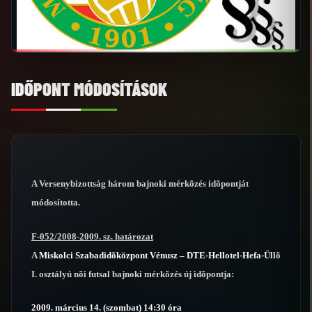
IDŐPONT MÓDOSÍTÁSOK
A Versenybizottság három bajnoki mérkõzés idõpontját
módosította.
F-052/2008-2009. sz. határozat
A
Miskolci Szabadidõközpont Vénusz – DTE-Hellotel-Hefa-Üllõ
I. osztályú nõi futsal bajnoki mérkõzés új idõpontja:
2009. március 14. (szombat) 14:30 óra