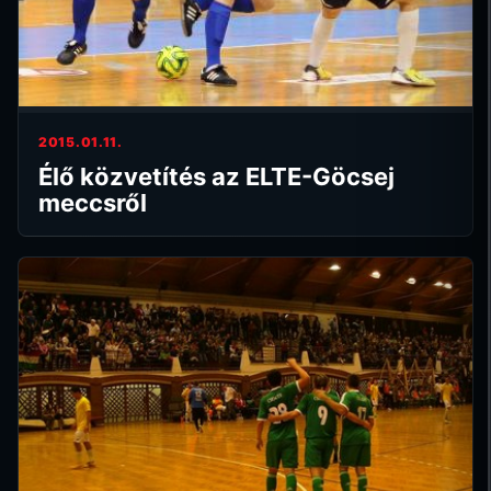
2015.01.11.
Élő közvetítés az ELTE-Göcsej
meccsről