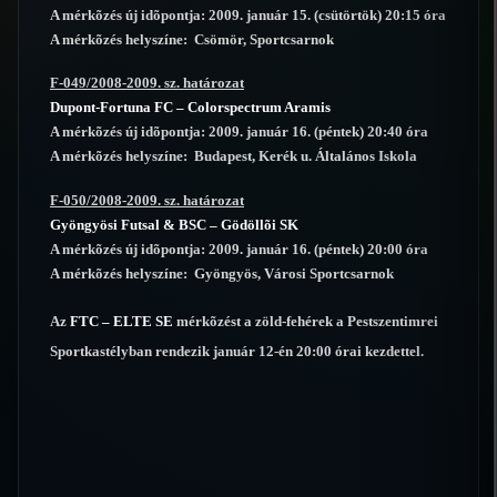
A mérkõzés új idõpontja: 2009. január 15. (csütörtök) 20:15 óra
A mérkõzés helyszíne: Csömör, Sportcsarnok
F-049/2008-2009. sz. határozat
Dupont-Fortuna FC – Colorspectrum Aramis
A mérkõzés új idõpontja: 2009. január 16. (péntek) 20:40 óra
A mérkõzés helyszíne: Budapest, Kerék u. Általános Iskola
F-050/2008-2009. sz. határozat
Gyöngyösi Futsal & BSC – Gödöllõi SK
A mérkõzés új idõpontja: 2009. január 16. (péntek) 20:00 óra
A mérkõzés helyszíne: Gyöngyös, Városi Sportcsarnok
Az
FTC – ELTE SE
mérkõzést a zöld-fehérek a Pestszentimrei
Sportkastélyban rendezik január 12-én 20:00 órai kezdettel.