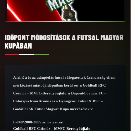
IDŐPONT MÓDOSÍTÁSOK A FUTSAL MAGYAR
KUPÁBAN
A felnõtt és az utánpótlás futsal válogatottak Csehország elleni
mérkõzései miatt új idõpntban kerül sor a Goldball RFC
Csömör – MVFC-Berettyóújfalu, a Dupont-Fortuna FC –
Colorspectrum Aramis és a Gyöngyösi Futsal & BSC –
Gödöllõi SK Futsal Magyar Kupa mérkõzésekre.
F-048/2008-2009.sz. határozat
Goldball RFC Csömör – MVFC-Berettyóújfalu