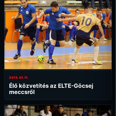
2015.01.11.
Élő közvetítés az ELTE-Göcsej
meccsről