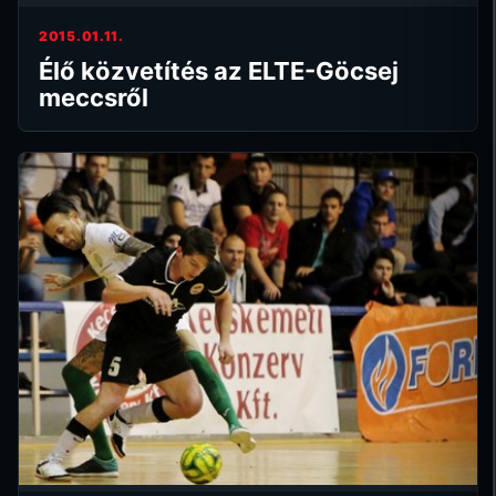
2015.01.11.
Élő közvetítés az ELTE-Göcsej
meccsről