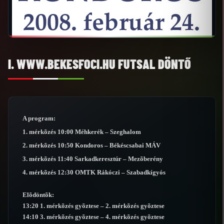
I. WWW.BEKESFOCI.HU FUTSAL DÖNTŐ
A program:
1. mérkõzés 10:00 Méhkerék – Szeghalom
2. mérkõzés 10:50 Kondoros – Békéscsabai MÁV
3. mérkõzés 11:40 Sarkadkeresztúr – Mezõberény
4. mérkõzés 12:30 OMTK Rákóczi – Szabadkígyós
Elõdöntõk:
13:20 1. mérkõzés gyõztese – 2. mérkõzés gyõztese
14:10 3. mérkõzés gyõztese – 4. mérkõzés gyõztese