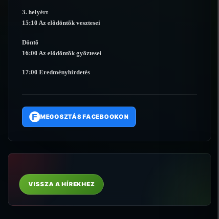
3. helyért
15:10 Az elõdöntõk vesztesei
Döntõ
16:00 Az elõdöntõk gyõztesei
17:00 Eredményhirdetés
F
MEGOSZTÁS FACEBOOKON
VISSZA A HÍREKHEZ