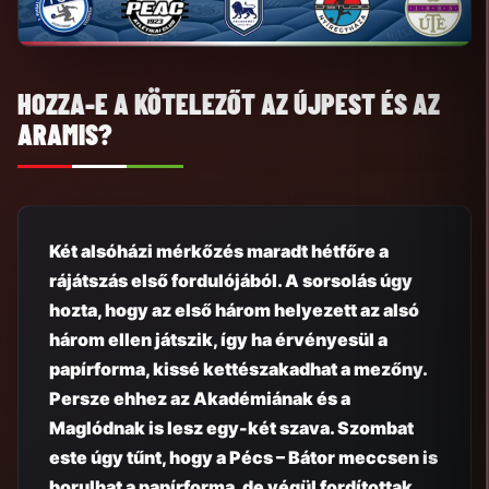
HOZZA-E A KÖTELEZŐT AZ ÚJPEST ÉS AZ
ARAMIS?
Két alsóházi mérkőzés maradt hétfőre a
rájátszás első fordulójából. A sorsolás úgy
hozta, hogy az első három helyezett az alsó
három ellen játszik, így ha érvényesül a
papírforma, kissé kettészakadhat a mezőny.
Persze ehhez az Akadémiának és a
Maglódnak is lesz egy-két szava. Szombat
este úgy tűnt, hogy a Pécs – Bátor meccsen is
borulhat a papírforma, de végül fordítottak