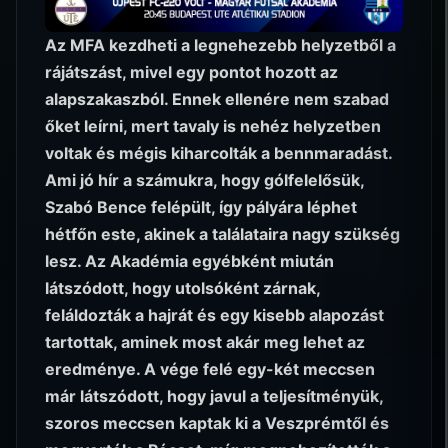
Az MFA kezdheti a legnehezebb helyzetből a
rájátszást, mivel egy pontot hozott az
alapszakaszból. Ennek ellenére nem szabad
őket leírni, mert tavaly is nehéz helyzetben
voltak és mégis kiharcolták a bennmaradást.
Ami jó hír a számukra, hogy gólfelelősük,
Szabó Bence felépült, így pályára léphet
hétfőn este, akinek a találataira nagy szükség
lesz. Az Akadémia egyébként miután
látszódott, hogy utolsóként zárnak,
feláldozták a hajrát és egy kisebb alapozást
tartottak, aminek most akár meg lehet az
eredménye. A vége felé egy-két meccsen
már látszódott, hogy javul a teljesítményük,
szoros meccsen kaptak ki a Veszprémtől és