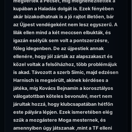
megverték a Pécset, míg megnehezítették a
kupában a Haladás dolgát is. Ezek fényében
akár bizakodhatnak is a jó rajtot illetően, bár
az Újpest vendégeként nem lesz egyszerű. A
lilák ellen mind a két meccsen elbukták, és
igazán esélyük sem volt a pontszerzésre,
főleg idegenben. De az újpestiek annak
ellenére, hogy jól zárták az alapszakaszt és
közel voltak a felsőházhoz, több problémájuk
is akad. Távozott a szerb Simic, majd edzésen
Harnisch is megsérült, akinek kérdéses a
játéka, míg Kovács Bejnamin a korosztályos
válogatottban köteles bevonulni, mert nem
járultak hozzá, hogy klubcsapatában hétfőn
este pályára lépjen. Ezek ismeretében elég
szűk a mozgástere Moga mesternek, és
amennyiben úgy játszanak ,mint a TF elleni