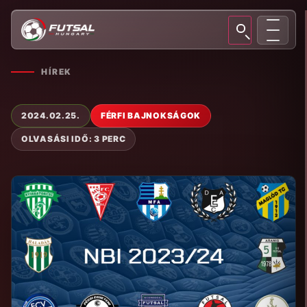
HÍREK
2024.02.25.
FÉRFI BAJNOKSÁGOK
OLVASÁSI IDŐ: 3 PERC