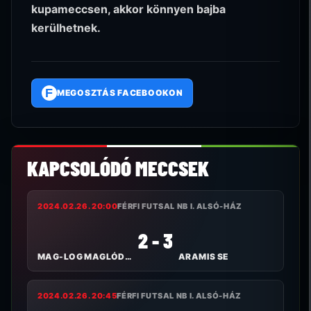
kupameccsen, akkor könnyen bajba
kerülhetnek.
F
MEGOSZTÁS FACEBOOKON
KAPCSOLÓDÓ MECCSEK
2024.02.26. 20:00
FÉRFI FUTSAL NB I. ALSÓ-HÁZ
2 - 3
MAG-LOG MAGLÓDI TC
ARAMIS SE
2024.02.26. 20:45
FÉRFI FUTSAL NB I. ALSÓ-HÁZ