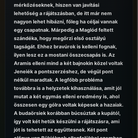
mérkőzéseknek, hiszen van javítási
lehetőség a rájátszásban, de itt már nem
nagyon lehet hibázni, főleg ha céljai vannak
egy csapatnak. Márpedig a Maglód feltett
szándéka, hogy megőrzi első osztályú
tagságát. Ehhez bravúrok is kelleni fognak,
ilyen lesz ez a mostani összecsapás is. Az
Aramis elleni mind a két bajnokin közel voltak
Jeneiék a pontszerzéshez, de végül pont
nélkül maradtak. A legfőbb probléma
továbbra is a helyzetek kihasználása, amit jól
mutat a két egymás elleni eredmény is, ahol
összesen egy gólra voltak képesek a hazaiak.
A budaörsiek korábban búcsúztak a kupától,
így volt két hetük készülni a rájátszásra, ami
jót is tehetett az együttesnek. Két pont
előnye van Bükiéknek ellenfelükkel szemben,