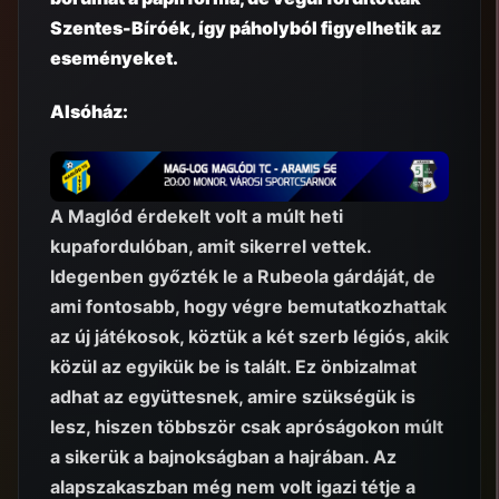
Szentes-Bíróék, így páholyból figyelhetik az
eseményeket.
Alsóház:
A Maglód érdekelt volt a múlt heti
kupafordulóban, amit sikerrel vettek.
Idegenben győzték le a Rubeola gárdáját, de
ami fontosabb, hogy végre bemutatkozhattak
az új játékosok, köztük a két szerb légiós, akik
közül az egyikük be is talált. Ez önbizalmat
adhat az együttesnek, amire szükségük is
lesz, hiszen többször csak apróságokon múlt
a sikerük a bajnokságban a hajrában. Az
alapszakaszban még nem volt igazi tétje a