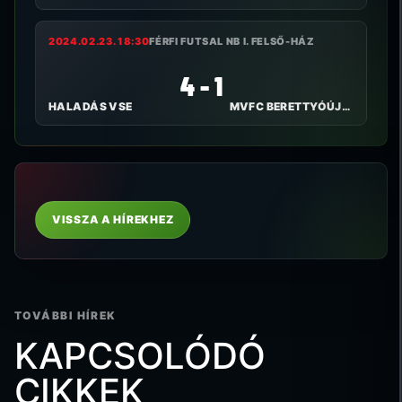
2024.02.23. 18:30
FÉRFI FUTSAL NB I. FELSŐ-HÁZ
4 - 1
HALADÁS VSE
MVFC BERETTYÓÚJFALU
VISSZA A HÍREKHEZ
TOVÁBBI HÍREK
KAPCSOLÓDÓ
CIKKEK