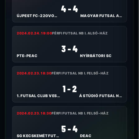
4 - 4
ÚJPEST FC-220VOLT
MAGYAR FUTSAL AKADÉMIA
2024.02.24. 19:00
FÉRFI FUTSAL NB I. ALSÓ-HÁZ
3 - 4
PTE-PEAC
NYÍRBÁTORI SC
2024.02.23. 18:30
FÉRFI FUTSAL NB I. FELSŐ-HÁZ
1 - 2
1. FUTSAL CLUB VESZPRÉM
Á STÚDIÓ FUTSAL NYÍREGYHÁZA
2024.02.23. 18:30
FÉRFI FUTSAL NB I. FELSŐ-HÁZ
5 - 4
SG KECSKEMÉT FUTSAL
DEAC