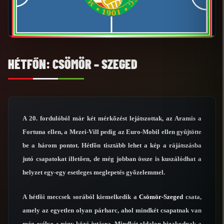
HÉTFŐN: CSÖMÖR – SZEGED
A 20. fordulóból már két mérkõzést lejátszottak, az Aramis a
Fortuna ellen, a Mezei-Vill pedig az Euro-Mobil ellen gyûjtötte
be a három pontot. Hétfõn tisztább lehet a kép a rájátszásba
jutó csapatokat illetõen, de még jobban össze is kuszálódhat a
helyzet egy-egy esetleges meglepetés gyõzelemmel.
A hétfõi meccsek sorából kiemelkedik a
Csömör-Szeged
csata,
amely az egyetlen olyan párharc, ahol mindkét csapatnak van
még esélye a négy közé jutásra. Mindkét oldalon bizakodnak a