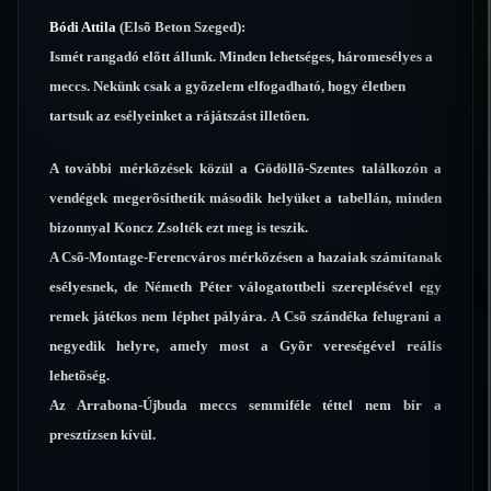
Bódi Attila
(Elsõ Beton Szeged):
Ismét rangadó elõtt állunk. Minden lehetséges, háromesélyes a
meccs. Nekünk csak a gyõzelem elfogadható, hogy életben
tartsuk az esélyeinket a rájátszást illetõen.
A további mérkõzések közül a Gödöllõ-Szentes találkozón a
vendégek megerõsíthetik második helyüket a tabellán, minden
bizonnyal Koncz Zsolték ezt meg is teszik.
A Csõ-Montage-Ferencváros mérkõzésen a hazaiak számítanak
esélyesnek, de Németh Péter válogatottbeli szereplésével egy
remek játékos nem léphet pályára. A Csõ szándéka felugrani a
negyedik helyre, amely most a Gyõr vereségével reális
lehetõség.
Az Arrabona-Újbuda meccs semmiféle téttel nem bír a
presztízsen kívül.