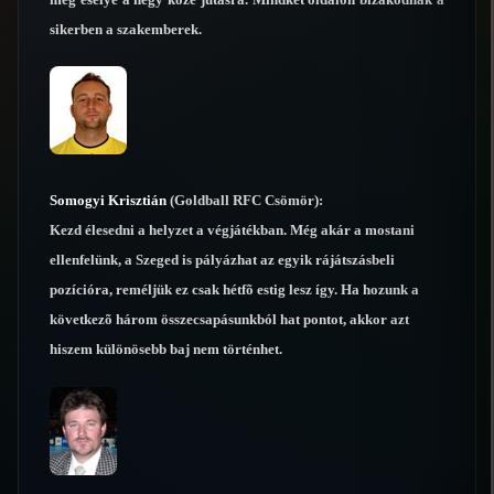
sikerben a szakemberek.
Somogyi Krisztián
(Goldball RFC Csömör):
Kezd élesedni a helyzet a végjátékban. Még akár a mostani
ellenfelünk, a Szeged is pályázhat az egyik rájátszásbeli
pozícióra, reméljük ez csak hétfõ estig lesz így. Ha hozunk a
következõ három összecsapásunkból hat pontot, akkor azt
hiszem különösebb baj nem történhet.