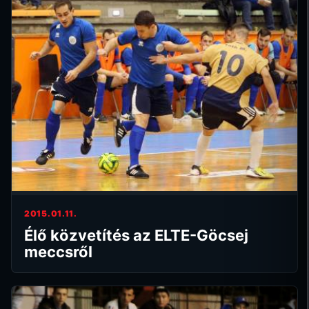
2015.01.11.
Élő közvetítés az ELTE-Göcsej
meccsről