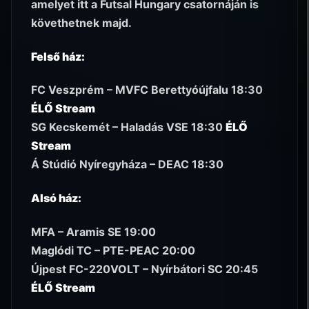
amelyet itt a Futsal Hungary csatornáján is
követhetnek majd.
Felső ház:
FC Veszprém – MVFC Berettyóújfalu 18:30
ÉLŐ Stream
SG Kecskemét – Haladás VSE 18:30
ÉLŐ
Stream
Á Stúdió Nyíregyháza – DEAC 18:30
Alsó ház:
MFA – Aramis SE 19:00
Maglódi TC – PTE-PEAC 20:00
Újpest FC-220VOLT – Nyírbátori SC 20:45
ÉLŐ Stream