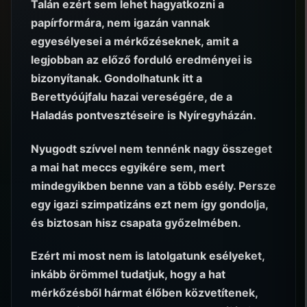
Talán ezért sem lehet hagyatkozni a
papírformára, nem igazán vannak
egyesélyesei a mérkőzéseknek, amit a
legjobban az előző forduló eredményei is
bizonyítanak. Gondolhatunk itt a
Berettyóújfalu hazai vereségére, de a
Haladás pontvesztéseire is Nyíregyházán.
Nyugodt szívvel nem tennénk nagy összeget
a mai hat meccs egyikére sem, mert
mindegyikben benne van a több esély. Persze
egy igazi szimpatizáns ezt nem így gondolja,
és biztosan hisz csapata győzelmében.
Ezért mi most nem is latolgatunk esélyeket,
inkább örömmel tudatjuk, hogy a hat
mérkőzésből hármat élőben közvetítenek,