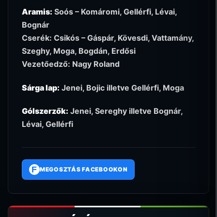
Aramis:
Soós – Komáromi, Gellérfi, Lévai,
Bognár
Cserék: Csikós – Gáspár, Kövesdi, Vattamány,
Szeghy, Moga, Bogdán, Erdősi
Vezetőedző: Nagy Roland
Sárga lap:
Jenei, Bojic illetve Gellérfi, Moga
Gólszerzők:
Jenei, Sereghy illetve Bognár,
Lévai, Gellérfi
F
MEGOSZTÁS FACEBOOKON