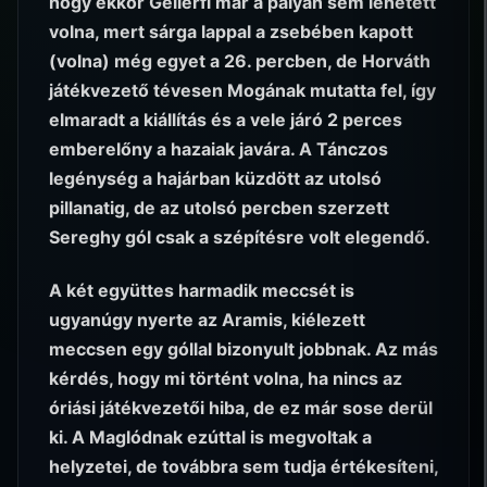
hogy ekkor Gellérfi már a pályán sem lehetett
volna, mert sárga lappal a zsebében kapott
(volna) még egyet a 26. percben, de Horváth
játékvezető tévesen Mogának mutatta fel, így
elmaradt a kiállítás és a vele járó 2 perces
emberelőny a hazaiak javára. A Tánczos
legénység a hajárban küzdött az utolsó
pillanatig, de az utolsó percben szerzett
Sereghy gól csak a szépítésre volt elegendő.
A két együttes harmadik meccsét is
ugyanúgy nyerte az Aramis, kiélezett
meccsen egy góllal bizonyult jobbnak. Az más
kérdés, hogy mi történt volna, ha nincs az
óriási játékvezetői hiba, de ez már sose derül
ki. A Maglódnak ezúttal is megvoltak a
helyzetei, de továbbra sem tudja értékesíteni,