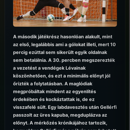
A második játékrész hasonlóan alakult, mint
az első, legalábbis ami a gólokat illeti, mert 10
percig ezúttal sem sikerült egyik oldalnak
sem betalálnia. A 30. percben megszerezték
a vezetést a vendégek Lévainak
köszönhetően, és ezt a minimális előnyt jól
őrizték a folytatásban. A maglódiak
megpróbáltak mindent az egyenlítés
érdekében és kockáztattak is, de ez
visszafelé sült. Egy labdavesztés után Gellérfi
passzolt az üres kapuba, megduplázva az
előnyt. A mérkőzés krónikájához tartozik,