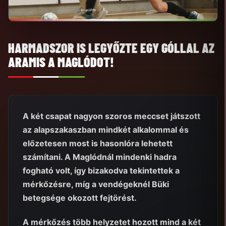
HARMADSZOR IS LEGYŐZTE EGY GÓLLAL AZ
ARAMIS A MAGLÓDOT!
A két csapat nagyon szoros meccset játszott
az alapszakaszban mindkét alkalommal és
előzetesen most is hasonlóra lehetett
számítani. A Maglódnál mindenki hadra
fogható volt, így bizakodva tekintettek a
mérkőzésre, míg a vendégeknél Büki
betegsége okozott fejtörést.
A mérkőzés több helyzetet hozott mind a két