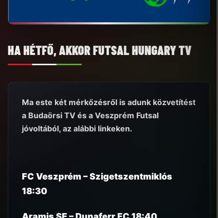
HA HÉTFŐ, AKKOR FUTSAL HUNGARY TV
Ma este két mérkőzésről is adunk közvetítést
a Budaörsi TV és a Veszprém Futsal
jóvoltából, az alábbi linkeken.
FC Veszprém – Szigetszentmiklós
18:30
Aramis SE – Dunaferr FC 18:40