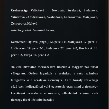
Csehország:
Valicková – Novotná, Straková, Stefanova,
Vitnerová – Ondrásková, Svobodová, Lazarovová, Matejková,
Zehrerová, Hylová
szövetségi edzõ
: Antonin Herzog
Gólszerzõk:
Hylová (öngól) 12. perc 1-0, Matejková 17. perc 1-
1, Ganczer 19. perc 2-1, Stefanova 22. perc 2-2, Kovács A. 36.
perc 3-2, Varga 39. perc 4-2
Az elsõ hivatalos mérkõzésére készült a magyar nõi futsal
válogatott. Ózdon fogadtuk a cseheket, s szép számban
látogattak ki a nézõk az eseményre. Tóth Károly szövetségi
edzõ cseh kollégájával való egyeztetés után mind a tizennégy
kerettagot nevezhette a meccsre, ellenfelünk viszont csak
tizenegy fõvel kéviselte hazáját.