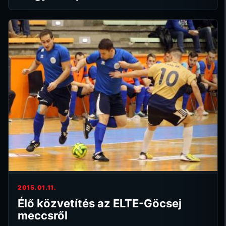
2015.01.11.
Élő közvetítés az ELTE-Göcsej
meccsről