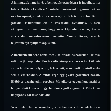
A himnuszok hangjai és a bemutatás után útjára is indulhatott a
labda. Habár a kezdés elõtt minden játékosunk izgatottan várta
az elsõ sípszót, a pályán ezt nem igazán lehetett észlelni. Bátor
játékkal rukkoltunk elõ, s lövésekkel nyitottunk. A cseh
válogatott is bemutatta, hogy nem képzetlen csapat, ám a
ziccereiket magabiztosan hárította Vincze Anikó, remek
teljesítményt nyújtott kapusunk.
A tizenkettedik perc hozta meg elsõ hivatalos gólunkat, Hylová
talált saját kapujába Kovács Alíz középre adása után. Lüktetõ
volt a találkozó, helyzet itt, helyzet ott, nem unatkozhatott senki
sem a csarnokban. A félidõ vége egy gyors gólváltást hozott.
Elõbb a tizenhetedik percben Matejková egyenlített, majd a
lefújás elõtt Ganczer egy hatalmas gólt ragasztott Valicková
kapujának bal felsõ sarkába.
Vezettünk tehát a szünetben, s ez biztató volt a folytatásra