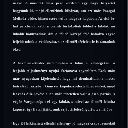
nézve. A második húsz perc kezdetén egy nagy helyzetet
hagytunk ki, majd ellenfelünk hibázott, ám ezt már Pozsgai
Melinda védte, hiszen csere volt a magyar kapuban. Az elsõ öt-
hat percben inkább a csehek birtokolták többet a labdát, mi
inkább kontráztunk, ám a félidõ közepe felé haladva egyre
feljebb toltuk a védekezést, s az ellenfél térfelén le is támadtuk
õket.
A harminckettedik minutumban a talán a vendégeknél a
legjobb teljesítményt nyújtó Stefanova egyenlített. Ezek után
már nyugodtan kijelenthetõ, hogy mi domináltunk a meccs
hátralévõ részében. Ganczer kapufája jelezte fölényünket, majd
Kovács Alíz lövése ellen már tehetetlen volt a cseh portás. A
végén Varga csípett el egy labdát, s mivel az ellenfél feltolta
kapusát, így fiatal játékosunk saját térfelérõl gurított a hálóba.
Egy jól felkészített ellenfél ellen egy jó magyar csapat remekül