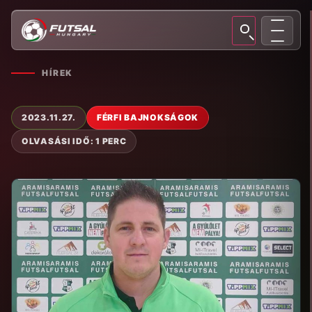
HÍREK
2023.11.27.
FÉRFI BAJNOKSÁGOK
OLVASÁSI IDŐ: 1 PERC