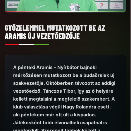
GYŐZELEMMEL MUTATKOZOTT BE AZ
ARAMIS ÚJ VEZETŐEDZŐJE
A pénteki Aramis – Nyírbátor bajnoki
mérkőzésen mutatkozott be a budaörsiek új
szakvezetője. Októberben távozott az addigi
vezetőedző, Tánczos Tibor, így az ő helyére
kellett megtalálni a megfelelő szakembert. A
klub választása végül Nagy Rolandra esett,
aki péntekem már ott ült a kispadon.
Játékosként több élvonalbeli csapatnál is
megfordult. Szerepelt többek között a