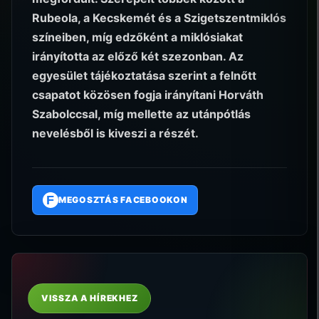
Rubeola, a Kecskemét és a Szigetszentmiklós
színeiben, míg edzőként a miklósiakat
irányította az előző két szezonban. Az
egyesület tájékoztatása szerint a felnőtt
csapatot közösen fogja irányítani Horváth
Szabolccsal, míg mellette az utánpótlás
nevelésből is kiveszi a részét.
F
MEGOSZTÁS FACEBOOKON
VISSZA A HÍREKHEZ