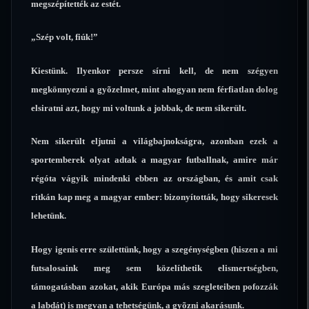
megszépítették az estét.
„Szép volt, fiúk!”
Kiestünk. Ilyenkor persze sírni kell, de nem szégyen
megkönnyezni a gyõzelmet, mint ahogyan nem férfiatlan dolog
elsiratni azt, hogy mi voltunk a jobbak, de nem sikerült.
Nem sikerült eljutni a világbajnokságra, azonban ezek a
sportemberek olyat adtak a magyar futballnak, amire már
régóta vágyik mindenki ebben az országban, és amit csak
ritkán kap meg a magyar ember: bizonyították, hogy sikeresek
lehetünk.
Hogy igenis erre születtünk, hogy a szegénységben (hiszen a mi
futsalosaink meg sem közelíthetik elismertségben,
támogatásban azokat, akik Európa más szegleteiben pofozzák
a labdát) is megvan a tehetségünk, a gyõzni akarásunk.