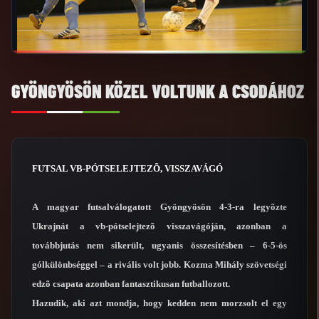
GYÖNGYÖSÖN KÖZEL VOLTUNK A CSODÁHOZ
FUTSAL VB-PÓTSELEJTEZÕ, VISSZAVÁGÓ
A magyar futsalválogatott Gyöngyösön 4-3-ra legyõzte
Ukrajnát a vb-pótselejtezõ visszavágóján, azonban a
továbbjutás nem sikerült, ugyanis összesítésben – 6-5-ös
gólkülönbséggel – a rivális volt jobb. Kozma Mihály szövetségi
edzõ csapata azonban fantasztikusan futballozott.
Hazudik, aki azt mondja, hogy kedden nem morzsolt el egy