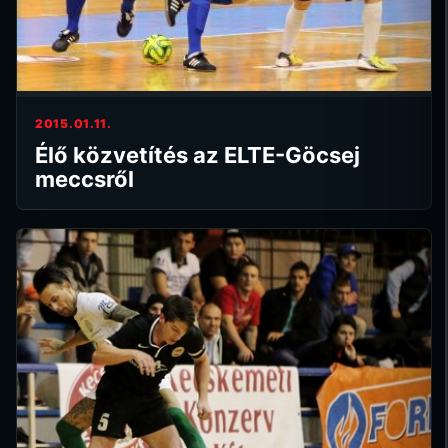
2015.01.11.
Élő közvetítés az ELTE-Göcsej
meccsről