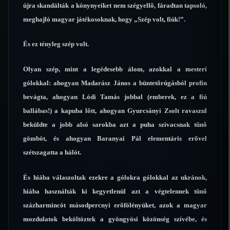
újra skandálták a könynyeiket nem szégyellõ, fáradtan tapsoló,
meghajló magyar játékosoknak, hogy „Szép volt, fiúk!”.
És ez tényleg szép volt.
Olyan szép, mint a legédesebb álom, azokkal a mesteri
gólokkal: ahogyan Madarász János a büntetõrúgásból profin
bevágta, ahogyan Lódi Tamás jobbal (emberek, ez a fiú
ballábas!) a kapuba lõtt, ahogyan Gyurcsányi Zsolt ravaszul
beküldte a jobb alsó sarokba azt a puha szivacsnak tûnõ
gömböt, és ahogyan Baranyai Pál elementáris erõvel
szétszagatta a hálót.
És hiába válaszoltak ezekre a gólokra gólokkal az ukránok,
hiába használták ki kegyetlenül azt a végtelennek tûnõ
százharmincöt másodpercnyi erõfölényüket, azok a magyar
mozdulatok beköltöztek a gyöngyösi közönség szívébe, és