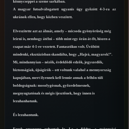
könnycseppet a szeme sarkában.
A magyar futsalválogatott ugyanis úgy gyõzött 4-3-ra az
ukránok ellen, hogy közben veszített.
Elveszítette azt az álmát, amely – micsoda gyönyörûség még
leírni is, nemhogy átélni – több mint egy órán át élt, hiszen a
csapat már 4-1-re vezetett. Fantasztikus volt. Üvöltött
mindenki, eksztázisban skandálta, hogy „Hajrá, magyarok!”.
Mi, mindannyian – nézõk, érdeklõdõ edzõk, jegyszedõk,
biztonságiak, újságírók – ott voltunk valahol a mennyország
kapujában, mert ilyennek kell lennie annak a felhõn túli
boldogságnak: mosolygósnak, gyõzedelmesnek,
megnyugtatónak és mégis ijesztõnek, hogy innen is
lezuhanhatunk.
És lezuhantunk.
Ezrek egyszerre zuhantak le. Le a földre, a gyöngyösi