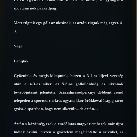
sportcsarnok parkettjéig.
Mert rúgtak egy gólt az ukránok, és aztán rúgtak még egyet. 4-
3.
Vége.
Lefújták.
Gyõztünk, és mégis kikaptunk, hiszen a 3-1-es kijevi vereség
után a 4-3-as siker, az 5-6-os gólkülönbség az ukránok
továbbjutását jelentette. Századmásodpercnyi döbbent csend
telepedett a sportcsarnokra, ugyanakkor örökkévalóságig tartó
gyász a sportban, hogy nem sikerült – de aztán…
Aztán a közönség, ezek a csodálatos magyar emberek már újra
tudtak örülni, hiszen a gyõzelem megérintette a szívüket, és