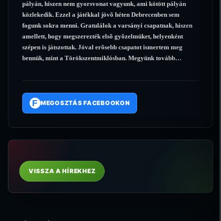
pályán, hiszen nem gyorsvonat vagyunk, ami kötött pályán
közlekedik. Ezzel a játékkal jövõ héten Debrecenben sem
fogunk sokra menni. Gratulálok a varsányi csapatnak, hiszen
amellett, hogy megszerezték elsõ gyõzelmüket, helyenként
szépen is játszottak. Jóval erõsebb csapatot ismertem meg
bennük, mint a Törökszentmiklósban. Megyünk tovább…
F
MEGOSZTÁS FACEBOOKON
VISSZA A HÍREKHEZ