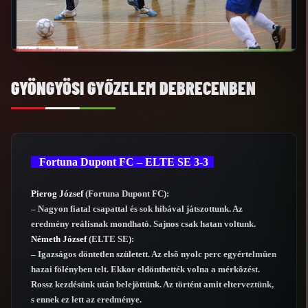
GYÖNGYÖSI GYŐZELEM DEBRECENBEN
Fortuna Dupont FC – ELTE SE 3-3
Pierog József
(Fortuna Dupont FC):
– Nagyon fiatal csapattal és sok hibával játszottunk. Az
eredmény reálisnak mondható. Sajnos csak hatan voltunk.
Németh József
(ELTE SE):
– Igazságos döntetlen született. Az elsõ nyolc perc egyértelmûen
hazai fölényben telt. Ekkor eldönthették volna a mérkõzést.
Rossz kezdésünk után belejöttünk. Az történt amit elterveztünk,
s ennek ez lett az eredménye.