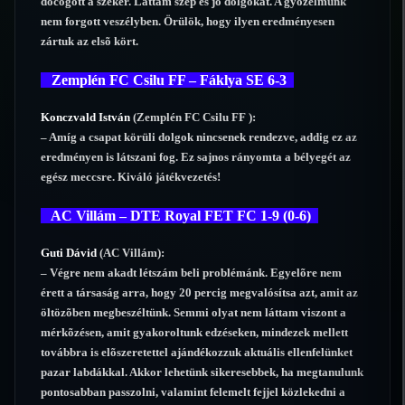
döcögött a szekér. Láttam szép és jó dolgokat. A gyõzelmünk
nem forgott veszélyben. Örülök, hogy ilyen eredményesen
zártuk az elsõ kört.
Zemplén FC Csilu FF – Fáklya SE 6-3
Konczvald István
(Zemplén FC Csilu FF ):
– Amíg a csapat körüli dolgok nincsenek rendezve, addig ez az
eredményen is látszani fog. Ez sajnos rányomta a bélyegét az
egész meccsre. Kiváló játékvezetés!
AC Villám – DTE Royal FET FC 1-9 (0-6)
Guti Dávid
(AC Villám):
– Végre nem akadt létszám beli problémánk. Egyelõre nem
érett a társaság arra, hogy 20 percig megvalósítsa azt, amit az
öltözõben megbeszéltünk. Semmi olyat nem láttam viszont a
mérkõzésen, amit gyakoroltunk edzéseken, mindezek mellett
továbbra is elõszeretettel ajándékozzuk aktuális ellenfelünket
pazar labdákkal. Akkor lehetünk sikeresebbek, ha megtanulunk
pontosabban passzolni, valamint felemelt fejjel közlekedni a