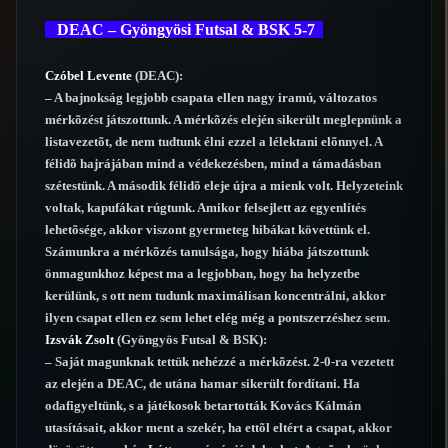
DEAC – Gyöngyösi Futsal & BSK 5-7
Czóbel Levente
(DEAC):
– A bajnokság legjobb csapata ellen nagy iramú, változatos
mérkõzést játszottunk. A mérkõzés elején sikerült meglepnünk a
listavezetõt, de nem tudtunk élni ezzel a lélektani elõnnyel. A
félidõ hajrájában mind a védekezésben, mind a támadásban
szétestünk. A második félidõ eleje újra a mienk volt. Helyzeteink
voltak, kapufákat rúgtunk. Amikor felsejlett az egyenlítés
lehetõsége, akkor viszont gyermeteg hibákat követtünk el.
Számunkra a mérkõzés tanulsága, hogy hiába játszottunk
önmagunkhoz képest ma a legjobban, hogy ha helyzetbe
kerülünk, s ott nem tudunk maximálisan koncentrálni, akkor
ilyen csapat ellen ez sem lehet elég még a pontszerzéshez sem.
Izsvák Zsolt
(Gyöngyös Futsal & BSK):
– Saját magunknak tettük nehézzé a mérkõzést. 2-0-ra vezetett
az elején a DEAC, de utána hamar sikerült fordítani. Ha
odafigyeltünk, s a játékosok betartották Kovács Kálmán
utasításait, akkor ment a szekér, ha ettõl eltért a csapat, akkor