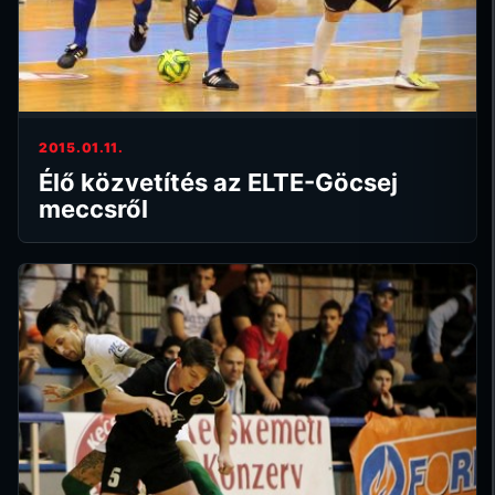
2015.01.11.
Élő közvetítés az ELTE-Göcsej
meccsről