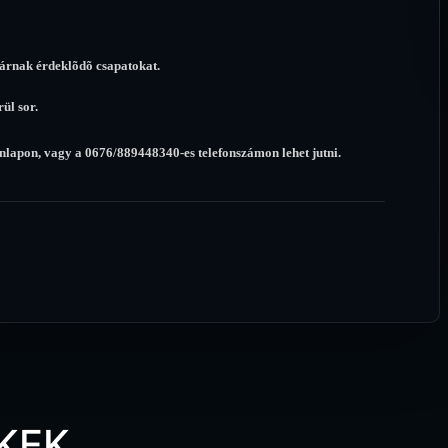
várnak érdeklõdõ csapatokat.
ül sor.
lapon, vagy a 0676/889448340-es telefonszámon lehet jutni.
KEK