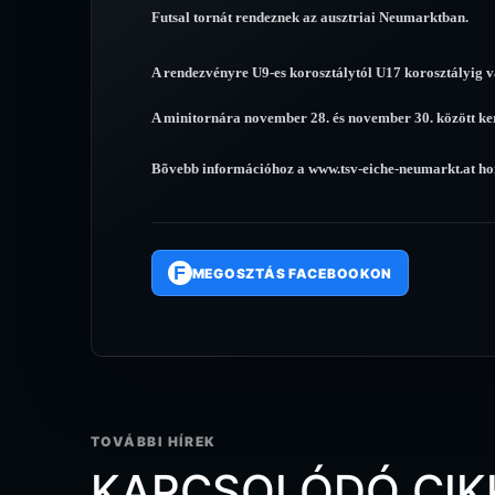
Futsal tornát rendeznek az ausztriai Neumarktban.
A rendezvényre U9-es korosztálytól U17 korosztályig 
A minitornára november 28. és november 30. között ker
Bõvebb információhoz a
www.tsv-eiche-neumarkt.at
hon
F
MEGOSZTÁS FACEBOOKON
TOVÁBBI HÍREK
KAPCSOLÓDÓ CIK