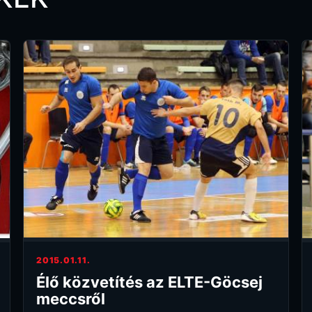
2015.01.11.
Élő közvetítés az ELTE-Göcsej
meccsről