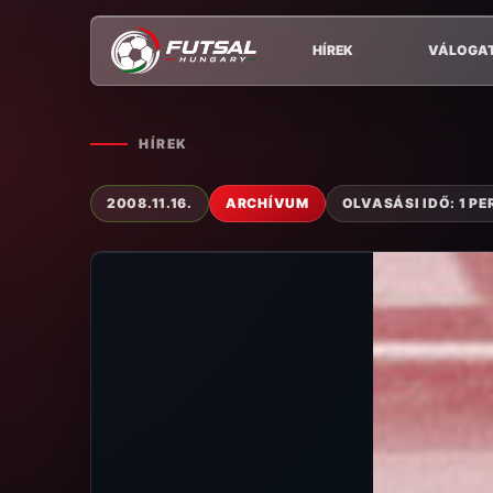
HÍREK
VÁLOGA
HÍREK
2008.11.16.
ARCHÍVUM
OLVASÁSI IDŐ: 1 PE