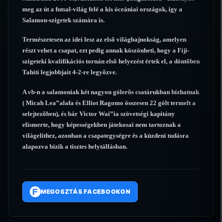
meg az út a futsal-világ felé a kis óceániai országok, igy a
Salamon-szigetek számára is.
Természetesen az idei lesz az elsõ világbajnokság, amelyen
részt vehet a csapat, ezt pedig annak köszönheti, hogy a Fiji-
szigeteki kvalifikációs tornán elsõ helyezést értek el, a döntõben
Tahiti legjobbjait 4-2-re legyõzve.
A vb-n a salamoniak két nagyon gólerõs csatárukban bízhatnak
( Micah Lea”alafa és Elliot Ragomo összesen 22 gólt termelt a
selejtezõben), és bár Victor Wai”ia szövetségi kapitány
elismerte, hogy képességekben játekosai nem tartoznak a
világelithez, azonban a csapategységre és a küzdeni tudásra
alapozva bízik a tisztes helytállásban.
F
MEGOSZTÁS FACEBOOKON