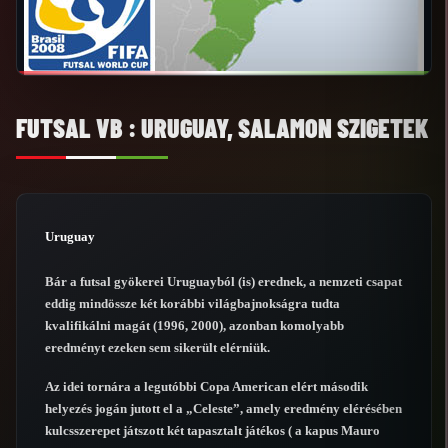
FUTSAL VB : URUGUAY, SALAMON SZIGETEK
Uruguay
Bár a futsal gyökerei Uruguayból (is) erednek, a nemzeti csapat
eddig mindössze két korábbi világbajnokságra tudta
kvalifikálni magát (1996, 2000), azonban komolyabb
eredményt ezeken sem sikerült elérniük.
Az idei tornára a legutóbbi Copa American elért második
helyezés jogán jutott el a „Celeste”, amely eredmény elérésében
kulcsszerepet játszott két tapasztalt játékos ( a kapus Mauro