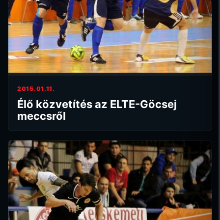
2015.01.11.
Élő közvetítés az ELTE-Göcsej
meccsről