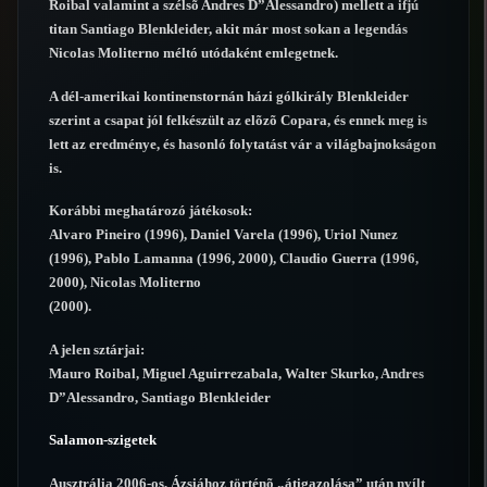
Roibal valamint a szélsõ Andres D”Alessandro) mellett a ifjú
titan Santiago Blenkleider, akit már most sokan a legendás
Nicolas Moliterno méltó utódaként emlegetnek.
A dél-amerikai kontinenstornán házi gólkirály Blenkleider
szerint a csapat jól felkészült az elõzõ Copara, és ennek meg is
lett az eredménye, és hasonló folytatást vár a világbajnokságon
is.
Korábbi meghatározó játékosok:
Alvaro Pineiro (1996), Daniel Varela (1996), Uriol Nunez
(1996), Pablo Lamanna (1996, 2000), Claudio Guerra (1996,
2000), Nicolas Moliterno
(2000).
A jelen sztárjai:
Mauro Roibal, Miguel Aguirrezabala, Walter Skurko, Andres
D”Alessandro, Santiago Blenkleider
Salamon-szigetek
Ausztrália 2006-os, Ázsiához történõ „átigazolása” után nyílt