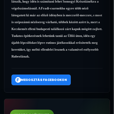
látszik, hogy idén is számítani lehet Somogyi Krisztiánékra a
végelszámolásnál. A Fradi-csarnokba egyre több nézõ
látogatott ki már az elõzõ idényben is meccsrõl-meccsre, s most
is szépszámú nézõsereg várható, többek között azért is, mert a
Kecskemét elleni budapesti találkozó zárt kapuk mögött zajlott.
Tudatos építkezésnek lehetünk tanúi az Üllõi úton, idén egy
újabb lépcsõfokot lépve rutinos játékosokkal erõsítették meg
keretüket, így méltó ellenfelei lesznek a valamivel esélyesebb
Rubeolának.
F
MEGOSZTÁS FACEBOOKON