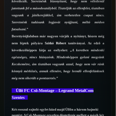
következik. Szeretnénk bizonyítani, hogy nem véletlenül
jutottunk fel a másodosztályból. Tiszteljük az ellenfelet, tisztában
vagyunk a játékerejükkel, ám verhetetlen csapat nincs.
Szeretnénk tudásunk legjavát nyújjtani, méltó módon
futsalozni.”
Berettyóújfaluban már nagyon várják a nyitányt, hiszen még
nem léptek pályára
Szitkó Róbert
tanítványai. Az edzõ a
következõképpen látja az esélyeket:
„A keretben mindenki
egészséges, nincs hiányzónk. Mindenképpen gyõzni megyünk
Kecskemétre, ám tisztában vagyunk azzal, hogy nem vár ránk
könnyû mérkõzés, annak ellenére, hogy leendõ ellenfelünknek
még nem sikerült a pontszerzés.”
Üllõ FC Csõ-Montage – Legrand MetalCom
Szentes
Két rosszul rajtoló egylet küzd majd Üllõn a három bajnoki
pontért. A Csõ-Montage egyetlen döntetlenje mellett a másik két