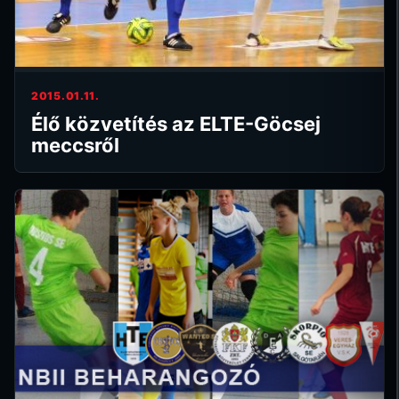
2015.01.11.
Élő közvetítés az ELTE-Göcsej
meccsről