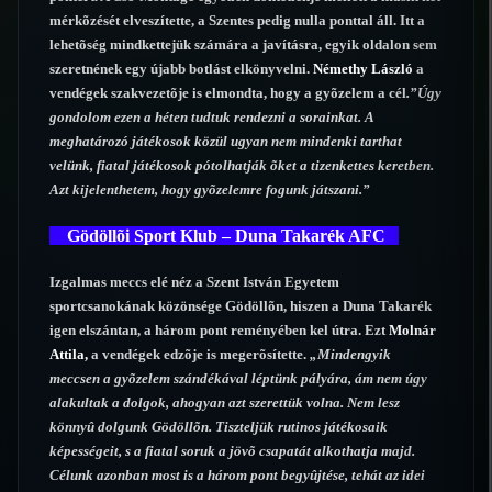
mérkõzését elveszítette, a Szentes pedig nulla ponttal áll. Itt a
lehetõség mindkettejük számára a javításra, egyik oldalon sem
szeretnének egy újabb botlást elkönyvelni.
Némethy László
a
vendégek szakvezetõje is elmondta, hogy a gyõzelem a cél
.”Úgy
gondolom ezen a héten tudtuk rendezni a sorainkat. A
meghatározó játékosok közül ugyan nem mindenki tarthat
velünk, fiatal játékosok pótolhatják õket a tizenkettes keretben.
Azt kijelenthetem, hogy gyõzelemre fogunk játszani.”
Gödöllõi Sport Klub – Duna Takarék AFC
Izgalmas meccs elé néz a Szent István Egyetem
sportcsanokának közönsége Gödöllõn, hiszen a Duna Takarék
igen elszántan, a három pont reményében kel útra. Ezt
Molnár
Attila,
a vendégek edzõje is megerõsítette.
„Mindengyik
meccsen a gyõzelem szándékával léptünk pályára, ám nem úgy
alakultak a dolgok, ahogyan azt szerettük volna. Nem lesz
könnyû dolgunk Gödöllõn. Tiszteljük rutinos játékosaik
képességeit, s a fiatal soruk a jövõ csapatát alkothatja majd.
Célunk azonban most is a három pont begyûjtése, tehát az idei