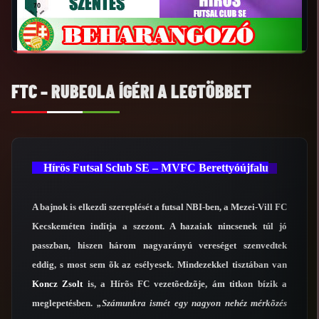
FTC – RUBEOLA ÍGÉRI A LEGTÖBBET
Hírös Futsal Sclub SE – MVFC Berettyóújfalu
A bajnok is elkezdi szereplését a futsal NBI-ben, a Mezei-Vill FC
Kecskeméten indítja a szezont. A hazaiak nincsenek túl jó
passzban, hiszen három nagyarányú vereséget szenvedtek
eddig, s most sem õk az esélyesek. Mindezekkel tisztában van
Koncz Zsolt
is, a Hírõs FC vezetõedzõje, ám titkon bízik a
meglepetésben.
„Számunkra ismét egy nagyon nehéz mérkõzés