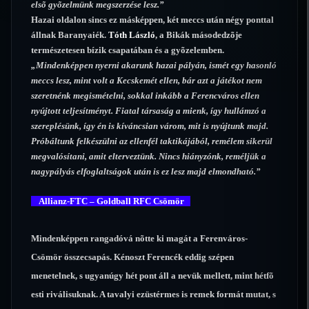
elsõ gyõzelmünk megszerzése lesz.”
Hazai oldalon sincs ez másképpen, két meccs után négy ponttal
állnak Baranyaiék.
Tóth László
, a Bikák másodedzõje
természetesen bízik csapatában és a gyõzelemben.
„Mindenképpen nyerni akarunk hazai pályán, ismét egy hasonló
meccs lesz, mint volt a Kecskemét ellen, bár azt a játékot nem
szeretnénk megismételni, sokkal inkább a Ferencváros ellen
nyújtott teljesítményt. Fiatal társaság a mienk, így hullámzó a
szereplésünk, így én is kíváncsian várom, mit is nyújtunk majd.
Próbáltunk felkészülni az ellenfél taktikájából, remélem sikerül
megvalósítani, amit elterveztünk. Nincs hiányzónk, reméljük a
nagypályás elfoglaltságok után is ez lesz majd elmondható.”
Allianz-FTC – Goldball RFC Csömör
Mindenképpen rangadóvá nõtte ki magát a Ferenváros-
Csömör összecsapás. Kénoszt Ferencék eddig szépen
menetelnek, s ugyanúgy hét pont áll a nevük mellett, mint hétfõ
esti riválisuknak. A tavalyi ezüstérmes is remek formát mutat, s