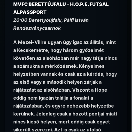
MVFC BERETTÚJFALU – H.O.P.E. FUTSAL
ALPASSPORT
20:00 Berettyóújfalu, Pálfi István
Rendezvénycsarnok
A Mezei-Villre ugyan úgy igaz az állítás, mint
a Kecskemétre, hogy három győzelmét
követően az alsóházban már nagy tétje nincs
a számukra a mérkőzésnek. Kényelmes
helyzetben vannak és csak az a kérdés, hogy
az első vagy a második helyen zárják a
rájátszást az alsóházban. Viszont a Hope
eddig nem igazán találja a fonalat a
rájátszásban, és egyre nehezebb helyzetbe
kerülnek. Jelenleg csak a hozott pontjai miatt
nincs kieső helyen, mert eddig csak egyet
sikerült szerezni. Azt is csak az utolsó