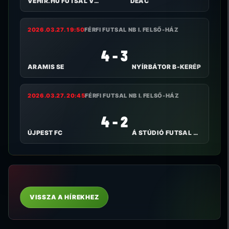
VEHIR.HU FUTSAL VESZPRÉM
DEAC
2026.03.27. 19:50
FÉRFI FUTSAL NB I. FELSŐ-HÁZ
4 - 3
ARAMIS SE
NYÍRBÁTOR B-KERÉP
2026.03.27. 20:45
FÉRFI FUTSAL NB I. FELSŐ-HÁZ
4 - 2
ÚJPEST FC
Á STÚDIÓ FUTSAL NYÍREGYHÁZA
VISSZA A HÍREKHEZ