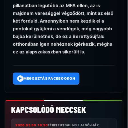
pillanatban legutóbb az MFA ellen, az is
majdnem vereséggel végződött, mint az első
két forduló. Amennyiben nem kezdik el a
pontokat gyűjteni a vendégek, még nagyobb
bajba kerülhetnek, de ez a Berettyóújfalu
otthonában igen nehéznek ígérkezik, mégha
ez az alapszakaszban sikerült is.
F
MEGOSZTÁS FACEBOOKON
KAPCSOLÓDÓ MECCSEK
2026.03.30. 18:30
FÉRFI FUTSAL NB I. ALSÓ-HÁZ