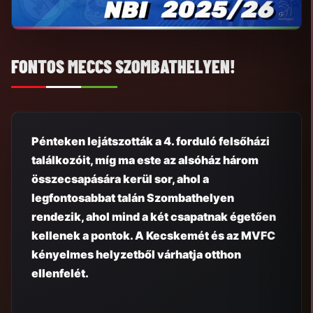
FONTOS MECCS SZOMBATHELYEN!
Pénteken lejátszották a 4. forduló felsőházi
találkozóit, míg ma este az alsóház három
összecsapására kerül sor, ahol a
legfontosabbat talán Szombathelyen
rendezik, ahol mind a két csapatnak égetően
kellenek a pontok. A Kecskemét és az MVFC
kényelmes helyzetből várhatja otthon
ellenfelét.