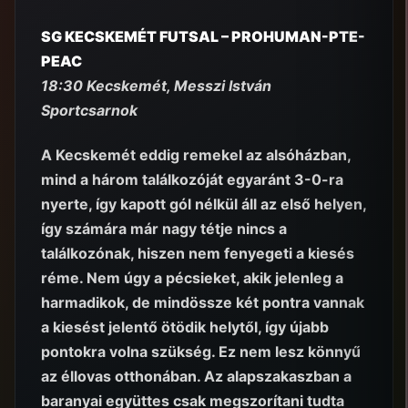
SG KECSKEMÉT FUTSAL – PROHUMAN-PTE-
PEAC
18:30 Kecskemét, Messzi István
Sportcsarnok
A Kecskemét eddig remekel az alsóházban,
mind a három találkozóját egyaránt 3-0-ra
nyerte, így kapott gól nélkül áll az első helyen,
így számára már nagy tétje nincs a
találkozónak, hiszen nem fenyegeti a kiesés
réme. Nem úgy a pécsieket, akik jelenleg a
harmadikok, de mindössze két pontra vannak
a kiesést jelentő ötödik helytől, így újabb
pontokra volna szükség. Ez nem lesz könnyű
az éllovas otthonában. Az alapszakaszban a
baranyai együttes csak megszorítani tudta