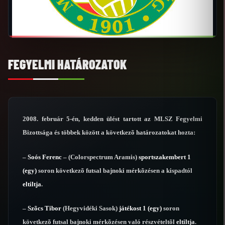
FEGYELMI HATÁROZATOK
2008. február 5-én, kedden ülést tartott az MLSZ Fegyelmi
Bizottsága és többek között a következõ határozatokat hozta:
–
Soós Ferenc
– (Colorspectrum Aramis)
sportszakembert 1
(egy)
soron következõ futsal bajnoki mérkõzésen a kispadtól
eltiltja
.
–
Szõcs Tibor
(Hegyvidéki Sasok)
játékost 1 (egy)
soron
következõ futsal bajnoki mérkõzésen való részvételtõl
eltiltja
.