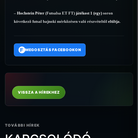
–
Hochstein Péter
(Futsalsa ET FT)
játékost 1 (egy)
soron
következõ futsal bajnoki mérkõzésen való részvételtõl
eltiltja
.
F
MEGOSZTÁS FACEBOOKON
VISSZA A HÍREKHEZ
TOVÁBBI HÍREK