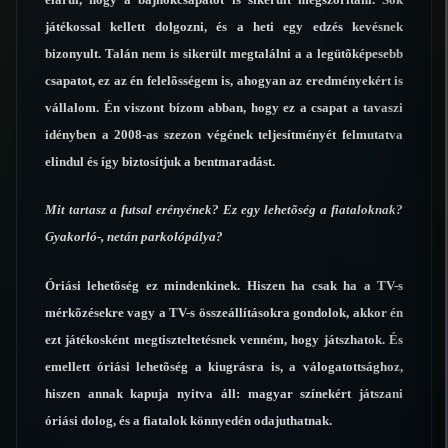
játékossal kellett dolgozni, és a heti egy edzés kevésnek
bizonyult. Talán nem is sikerült megtalálni a a legütõképesebb
csapatot, ez az én felelõsségem is, ahogyan az eredményekért is
vállalom. Én viszont bízom abban, hogy ez a csapat a tavaszi
idényben a 2008-as szezon végének teljesítményét felmutatva
elindul és így biztosítjuk a bentmaradást.
Mit tartasz a futsal erényének? Ez egy lehetõség a fiataloknak?
Gyakorló-, netán parkolópálya?
Óriási lehetõség ez mindenkinek. Hiszen ha csak ha a TV-s
mérkõzésekre vagy a TV-s összeállításokra gondolok, akkor én
ezt játékosként megtiszteltetésnek venném, hogy játszhatok. És
emellett óriási lehetõség a kiugrásra is, a válogatottsághoz,
hiszen annak kapuja nyitva áll: magyar színekért játszani
óriási dolog, és a fiatalok könnyedén odajuthatnak.