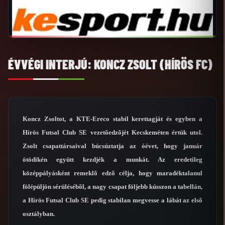
ÉVVÉGI INTERJÚ: KONCZ ZSOLT (HÍRÖS FC)
Koncz Zsoltot, a KTE-Ereco stabil kerettagját és egyben a
Hírös Futsal Club SE vezetõedzõjét Kecskeméten értük utol.
Zsolt csapattársaival búcsúztatja az óévet, hogy január
ötödikén együtt kezdjék a munkát. Az eredetileg
középpályásként remeklõ edzõ célja, hogy maradéktalanul
fölépüljön sérülésébõl, a nagy csapat följebb kússzon a tabellán,
a Hírös Futsal Club SE pedig stabilan megvesse a lábát az elsõ
osztályban.