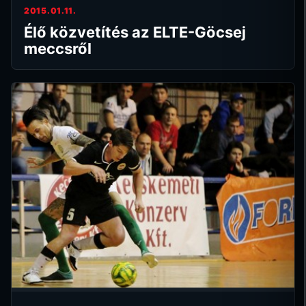
2015.01.11.
Élő közvetítés az ELTE-Göcsej
meccsről