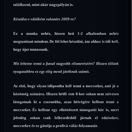
találkozni, mint akár nagypályán is.
Készülsz-e edzõként valamire 2009-re?
Ez a munka nehéz, hiszen heti 1-2 alkalomban nehéz
megtanítani mindent. De föl lehet készülni, ám ahhoz is idõ kell,
hogy újat mutassunk.
Mit lehetne tenni a futsal nagyobb elismeréséért? Hiszen tõlünk
nyugatabbra ez egy elég menõ játéknak számít.
Az elsõ, hogy olyan idõpontba kell tenni a meccseket, ami jó a
közönség számára. Hiszen hétfõ este 8-kor sokan nem szívesen
látogatnak ki a csarnokba, azaz hétvégére kellene tenni a
meccseket. És kellene egy elkötelezett támogatói kör is, mert
jelenleg sokan csak lelkesedésbõl járnak el edzésekre,
meccsekre és ez gátolja a profivá válás folyamatát.