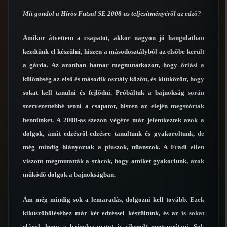
Mit gondol a Hírös Futsal SE 2008-as teljesítményérõl az edzõ?
Amikor átvettem a csapatot, akkor nagyon jó hangulatban
kezdtünk el készülni, hiszen a másodosztályból az elsõbe került
a gárda. Az azonban hamar megmutatkozott, hogy óriási a
különbség az elsõ és második osztály között, és kiütközött, hogy
sokat kell tanulni és fejlõdni. Próbáltuk a bajnokság során
szervezettebbé tenni a csapatot, hiszen az elején megszórtak
bennünket. A 2008-as szezon végére már jelentkeztek azok a
dolgok, amit edzésrõl-edzésre tanultunk és gyakoroltunk, de
még mindig hiányoztak a pluszok, nüanszok. A Fradi ellen
viszont megmutatták a srácok, hogy amiket gyakorlunk, azok
mûködõ dolgok a bajnokságban.
Ám még mindig sok a lemaradás, dolgozni kell tovább. Ezek
kiküszöböléséhez már két edzéssel készültünk, és az is sokat
elárul, hogy a bajnokcsapatot is sikerült megszorítani. Sok