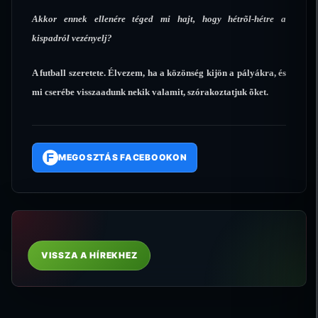
Akkor ennek ellenére téged mi hajt, hogy hétrõl-hétre a
kispadról vezényelj?
A futball szeretete. Élvezem, ha a közönség kijön a pályákra, és
mi cserébe visszaadunk nekik valamit, szórakoztatjuk õket.
F
MEGOSZTÁS FACEBOOKON
VISSZA A HÍREKHEZ