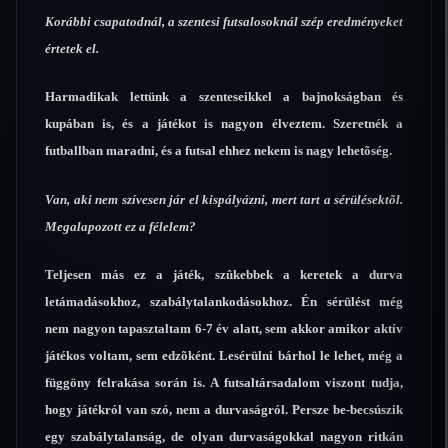
Korábbi csapatodnál, a szentesi futsalosoknál szép eredményeket
értetek el.
Harmadikak lettünk a szenteseikkel a bajnokságban és
kupában is, és a játékot is nagyon élveztem. Szeretnék a
futballban maradni, és a futsal ehhez nekem is nagy lehetõség.
Van, aki nem szívesen jár el kispályázni, mert tart a sérülésektõl.
Megalapozott ez a félelem?
Teljesen más ez a játék, szûkebbek a keretek a durva
letámadásokhoz, szabálytalankodásokhoz. Én sérülést még
nem nagyon tapasztaltam 6-7 év alatt, sem akkor amikor aktív
játékos voltam, sem edzõként. Lesérülni bárhol le lehet, még a
függöny felrakása során is. A futsaltársadalom viszont tudja,
hogy játékról van szó, nem a durvaságról. Persze be-becsúszik
egy szabálytalanság, de olyan durvaságokkal nagyon ritkán