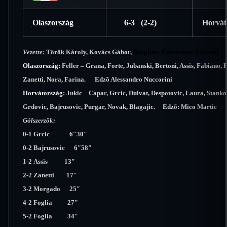
Olaszország
6-3 (2-2)
Horvát
Vezette:
Török Károly, Kovács Gábor,
Stephan Kammerer (német)
Olaszország:
Feller – Grana, Forte, Jubanski, Bertoni, Assis, Fabiano,
Zanetti, Nora, Farina. Edzõ Alessandro Nuccorini
Horvátország:
Jukic – Capar, Grcic, Dulvat, Despotovic, Laura, Stanko
Grdovic, Bajrusovic, Purgar, Novak, Blagajic. Edzõ: Mico Martic
Gólszerzõk:
0-1 Grcic 6″30″
0-2 Bajrusovic 6″58″
1-2 Assis 13″
2-2 Zanetti 17″
3-2 Morgado 25″
4-2 Foglia 27″
5-2 Foglia 34″