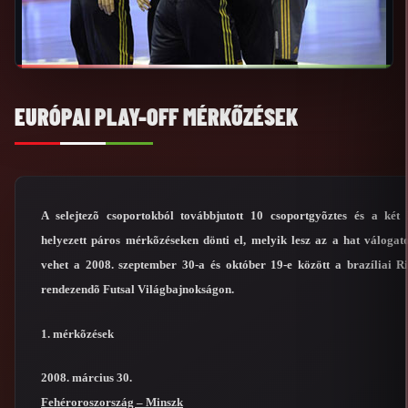
EURÓPAI PLAY-OFF MÉRKŐZÉSEK
A selejtezõ csoportokból továbbjutott 10 csoportgyõztes és a két
helyezett páros mérkõzéseken dönti el, melyik lesz az a hat válogato
vehet a 2008. szeptember 30-a és október 19-e között a brazíliai R
rendezendõ Futsal Világbajnokságon.
1. mérkõzések
2008. március 30.
Fehéroroszország – Minszk