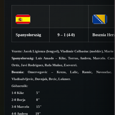
Spanyolország
9 – 1 (4-0)
Bosznia Her
Vezette:
Jacek Ligienza (lengyel), Vladimir Colbasiuc (moldáv), Mario 
Spanyolország:
Luis Amado – Kike, Torras, Andreu, Marcelo.
Cser
Ortiz, Javi Rodríguez, Rafa Muñoz, Eseverri.
Bosznia:
Omervegovic – Krezo, Lalic, Ramic, Novoselac
Vladisalvljevic, Duvnjak, Brcic, Lokmer.
Gólszerzõk:
1-0 Kike 5″
2-0 Borja 8″
3-0 Marcelo 15″
4-0 Andreu 19″