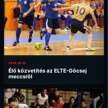
2015.01.11.
Élő közvetítés az ELTE-Göcsej
meccsről