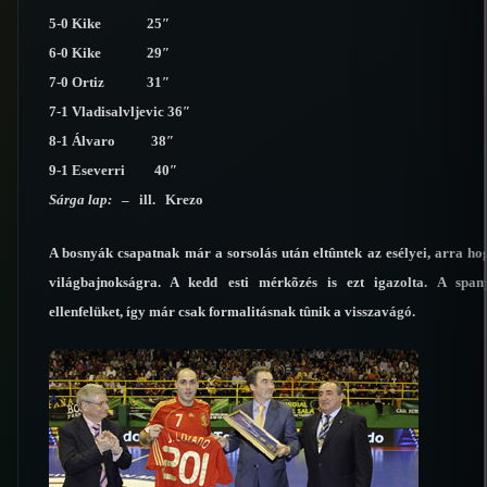
5-0 Kike 25″
6-0 Kike 29″
7-0 Ortiz 31″
7-1 Vladisalvljevic 36″
8-1 Álvaro 38″
9-1 Eseverri 40″
Sárga lap:
– ill. Krezo
A bosnyák csapatnak már a sorsolás után eltûntek az esélyei, arra hog
világbajnokságra. A kedd esti mérkõzés is ezt igazolta. A span
ellenfelüket, így már csak formalitásnak tûnik a visszavágó.