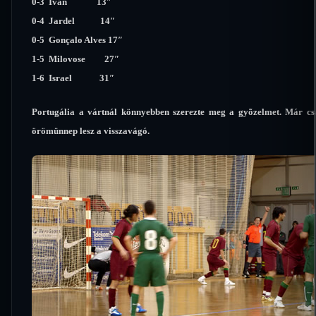
0-3 Ivan 13″
0-4 Jardel 14″
0-5 Gonçalo Alves 17″
1-5 Milovose 27″
1-6 Israel 31″
Portugália a vártnál könnyebben szerezte meg a gyõzelmet. Már csak
örömünnep lesz a visszavágó.