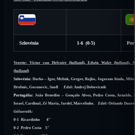
Szlovénia
1-6 (0-5)
Port
Vezette: Victor van Helvoirt (holland), Edwin Walet (holland), 
(holland)
Szlovénia:
Darko – Igor, Melink, Gregor, Rajko, Jogaram Ainda, Milo
Drobnic, Goranovic, Snofl
Edzõ:
Andrej Dobovicnik
Portugália:
João Benedito – Gonçalo Alves, Pedro Costa, Arnaldo, R
Israel, Cardinal, Zé Maria, Jardel, Marcelinho.
Edzõ:
Orlando Duart
Gólszerzõk:
0-1 Ricardinho 4″
0-2 Pedro Costa 5″