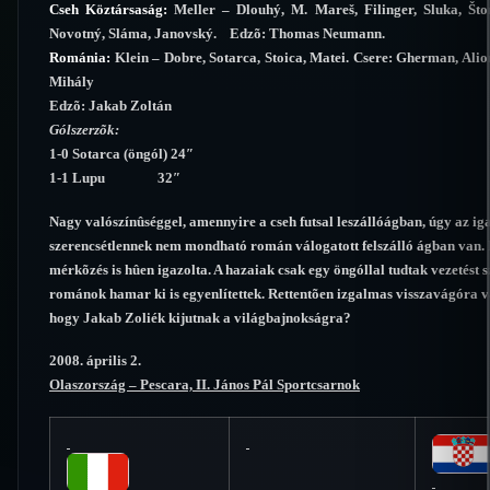
Cseh Köztársaság:
Meller – Dlouhý, M. Mareš, Filinger, Sluka, Štor
Novotný, Sláma, Janovský.
Edzõ: Thomas Neumann.
Románia:
Klein – Dobre, Sotarca, Stoica, Matei. Csere: Gherman, Alion
Mihály
Edzõ: Jakab Zoltán
Gólszerzõk:
1-0 Sotarca (öngól) 24″
1-1 Lupu 32″
Nagy valószínûséggel, amennyire a cseh futsal leszállóágban, úgy az ig
szerencsétlennek nem mondható román válogatott felszálló ágban van. 
mérkõzés is hûen igazolta. A hazaiak csak egy öngóllal tudtak vezetést s
románok hamar ki is egyenlítettek. Rettentõen izgalmas visszavágóra va
hogy Jakab Zoliék kijutnak a világbajnokságra?
2008. április 2.
Olaszország – Pescara, II. János Pál Sportcsarnok