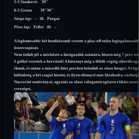
5-3 Stankovic 39″
6-3 Grana 39″36″
Sárga lap:
– ill. Purgar
Piros lap:
Feller ill. –
A legfontosabb: két honfitársunk vezette a play-off talán legizgalmasa
összecsapását.
Nem indult jól a mérkõzés a házigazdák számára, hiszen még 7 perc sem 
2 góllal vezettek a horvátok! A hátrányt még a félidõ végéig sikerült eg
éknak, és utána a második húsz percben beindult az olasz henger. A végén
különbség a két csapat között, és ilyen elõnnyel már bizakodva várhatj
Nuccorini tanítványai, ugyanis az olasz válogatott egészen ritkán szenv
vereséget.