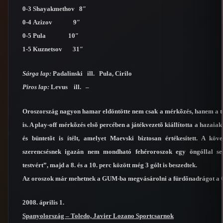
0-3 Shayakmethov 8″
0-4 Azizov 9″
0-5 Pula 10″
1-5 Kuznetsov 31″
Sárga lap:
Padalinski ill. Pula, Cirilo
Piros lap:
Levus ill. –
Oroszország nagyon hamar eldöntötte nem csak a mérkõzés, hanem a t
is. A play-off mérkõzés elsõ percében a játékvezetõ kiállította a hazaiak
és büntetõt is ítélt, amelyet Maevski biztosan értékesített. A köv
szerencsésnek igazán nem mondható fehéroroszok egy öngóllal se
testvért”, majd a 8. és a 10. perc között még 3 gólt is beszedtek.
Az oroszok már mehetnek a GUM-ba megvásárolni a fürdõnadrágot a 
2008. április 1.
Spanyolország – Toledo, Javier Lozano Sportcsarnok