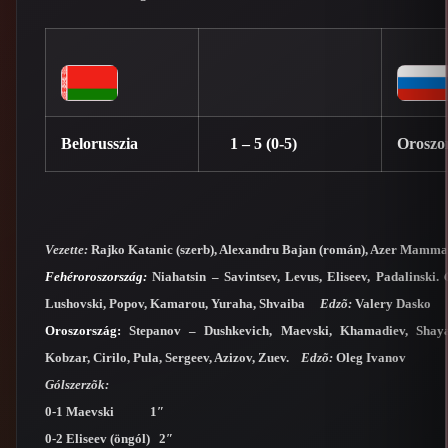
Belorusszia
1 – 5 (0-5)
Oroszo
Vezette:
Rajko Katanic (szerb), Alexandru Bajan (román), Azer Mammad
Fehéroroszország:
Niahatsin – Savintsev, Levus, Eliseev, Padalinski.
Lushovski, Popov, Kamarou, Yuraha, Shvaiba
Edzõ:
Valery Dasko
Oroszország:
Stepanov – Dushkevich, Maevski, Khamadiev, Shay
Kobzar, Cirilo, Pula, Sergeev, Azizov, Zuev.
Edzõ:
Oleg Ivanov
Gólszerzõk:
0-1 Maevski 1″
0-2 Eliseev (öngól) 2″