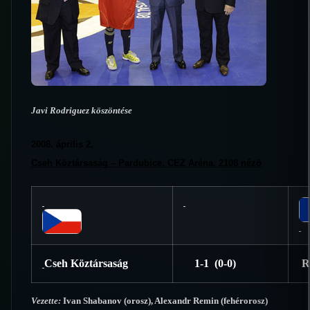
Javi Rodriguez köszöntése
2008. április 2.
Cseh Köztársaság – Pardubice, CEZ Aréna, 2108 nézõ
Cseh Köztársaság
1-1 (0-0)
R
Vezette:
Ivan Shabanov (orosz), Alexandr Remin (fehérorosz)