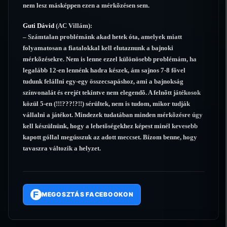
nem lesz másképpen ezen a mérkõzésen sem.
Guti Dávid
(AC Villám):
– Számtalan problémánk akad hetek óta, amelyek miatt
folyamatosan a fiatalokkal kell elutaznunk a bajnoki
mérkõzésekre. Nem is lenne ezzel különösebb problémám, ha
legalább 12-en lennénk hadra készek, ám sajnos 7-8 fõvel
tudunk felállni egy-egy összecsapáshoz, ami a bajnokság
színvonalát és erejét tekintve nem elegendõ. A felnõtt játékosok
közül 5-en (!!!???!?!!) sérültek, nem is tudom, mikor tudják
vállalni a játékot. Mindezek tudatában minden mérkõzésre úgy
kell készülnünk, hogy a lehetõségekhez képest minél kevesebb
kapott góllal megússzuk az adott meccset. Bízom benne, hogy
tavaszra változik a helyzet.
F
MEGOSZTÁS FACEBOOKON