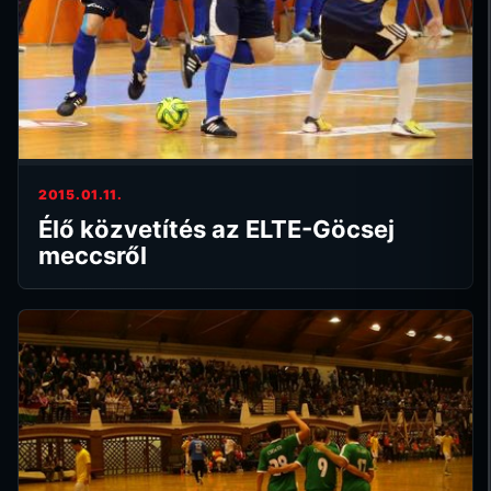
2015.01.11.
Élő közvetítés az ELTE-Göcsej
meccsről