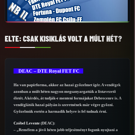
ELTE: CSAK KISIKLÁS VOLT A MÚLT HÉT?
DEAC – DTE Royal FET FC
Ha van papírforma, akkor az hazai gyõzelmet ígér. A vendégek
azonban a múlt héten nagyon megsanyargatták a listavezetõ
életét. A kérdés, át tudják-e menteni formájukat Debrecenre is. A
vendéglátók hazai pályán is szeretnének már végre gyõzni.
Gyõzelmük esetén a harmadik helyre is fel tudnak érni.
Czóbel Levente
(DEAC):
– „Remélem a jövõ héten jobb teljesítményt fogunk nyujtani a