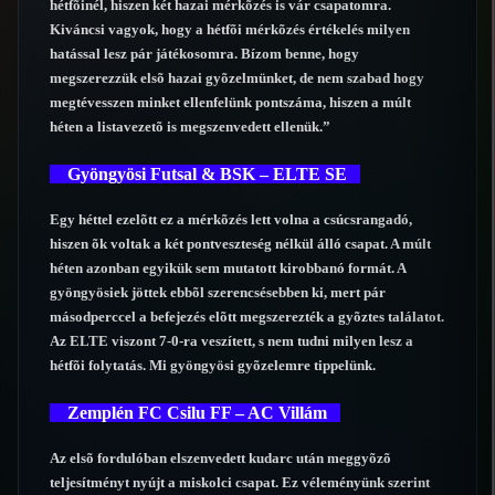
hétfõinél, hiszen két hazai mérkõzés is vár csapatomra.
Kiváncsi vagyok, hogy a hétfõi mérkõzés értékelés milyen
hatással lesz pár játékosomra. Bízom benne, hogy
megszerezzük elsõ hazai gyõzelmünket, de nem szabad hogy
megtévesszen minket ellenfelünk pontszáma, hiszen a múlt
héten a listavezetõ is megszenvedett ellenük.”
Gyöngyösi Futsal & BSK – ELTE SE
Egy héttel ezelõtt ez a mérkõzés lett volna a csúcsrangadó,
hiszen õk voltak a két pontveszteség nélkül álló csapat. A múlt
héten azonban egyikük sem mutatott kirobbanó formát. A
gyöngyösiek jöttek ebbõl szerencsésebben ki, mert pár
másodperccel a befejezés elõtt megszerezték a gyõztes találatot.
Az ELTE viszont 7-0-ra veszített, s nem tudni milyen lesz a
hétfõi folytatás. Mi gyöngyösi gyõzelemre tippelünk.
Zemplén FC Csilu FF – AC Villám
Az elsõ fordulóban elszenvedett kudarc után meggyõzõ
teljesítményt nyújt a miskolci csapat. Ez véleményünk szerint