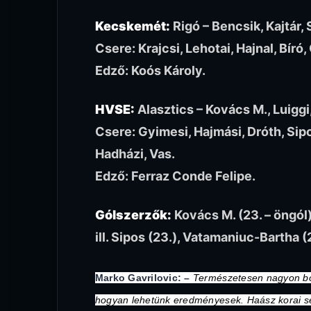
Kecskemét:
Rigó – Bencsik, Kajtár,
Csere: Krajcsi, Lehotai, Hajnal, Bíró
Edző: Koós Károly.
HVSE:
Alasztics – Kovács M., Luiggi,
Csere: Gyimesi, Hajmási, Dróth, Sip
Hadházi, Vas.
Edző: Ferraz Conde Felipe.
Gólszerzők:
Kovács M. (23. – öngól),
ill. Sipos (23.), Vatamaniuc-Bartha (2
Marko Gavrilovic: –
Természetesen nagyon bo
hogyan lehetünk eredményesek. Haász korai sé