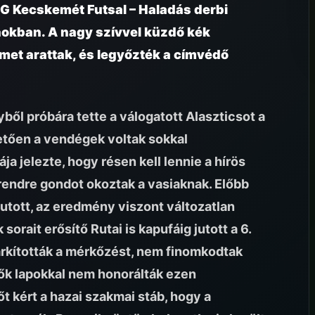
SG Kecskemét Futsal – Haladás derbi
nokban. A nagy szívvel küzdő kék
met arattak, és legyőzték a címvédő
yből próbára tette a válogatott Alaszticsot a
etően a vendégek voltak sokkal
a jelezte, hogy résen kell lennie a hírös
rendre gondot okoztak a vasiaknak. Előbb
jutott, az eredmény viszont változatlan
orait erősítő Rutai is kapufáig jutott a 6.
kították a mérkőzést, nem finomkodtak
ők lapokkal nem honorálták ezen
t kért a hazai szakmai stáb, hogy a