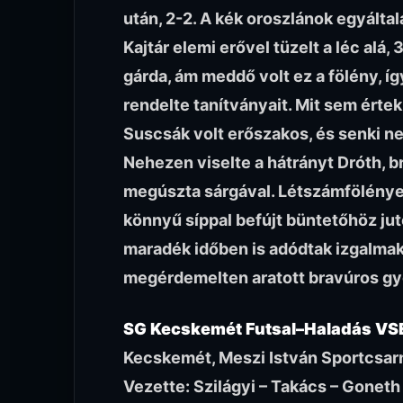
után, 2-2. A kék oroszlánok egyálta
Kajtár elemi erővel tüzelt a léc alá,
gárda, ám meddő volt ez a fölény, 
rendelte tanítványait. Mit sem értek
Suscsák volt erőszakos, és senki nem
Nehezen viselte a hátrányt Dróth, b
megúszta sárgával. Létszámfölényes
könnyű síppal befújt büntetőhöz juto
maradék időben is adódtak izgalmak,
megérdemelten aratott bravúros g
SG Kecskemét Futsal–Haladás VSE
Kecskemét, Meszi István Sportcsar
Vezette: Szilágyi – Takács – Goneth