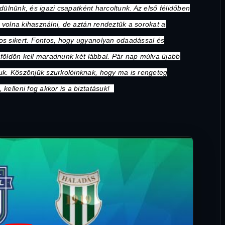
endülnünk, és igazi csapatként harcoltunk. Az első félidőben
t volna kihasználni, de aztán rendeztük a sorokat a
ros sikert. Fontos, hogy ugyanolyan odaadással és
 a földön kell maradnunk két lábbal. Pár nap múlva újabb
juk. Köszönjük szurkolóinknak, hogy ma is rengeteg
 kelleni fog akkor is a biztatásuk!