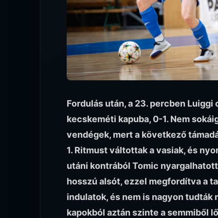
Fordulás után, a 23. percben Luiggi 
kecskeméti kapuba, 0-1. Nem sokáig
vendégek, mert a következő támadás
1. Ritmust váltottak a vasiak, és ny
utáni kontrából Tomic nyargalhatott 
hosszú alsót, ezzel megfordítva a ta
indulatok, és nem is nagyon tudták 
kapokból aztán szinte a semmiből lőt