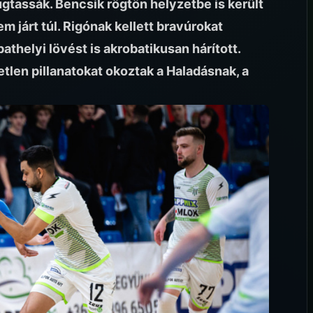
gtassák. Bencsik rögtön helyzetbe is került
 járt túl. Rigónak kellett bravúrokat
thelyi lövést is akrobatikusan hárított.
tlen pillanatokat okoztak a Haladásnak, a