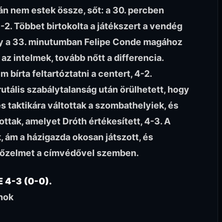
lán nem estek össze, sőt: a 30. percben
 3-2. Többet birtokolta a játékszert a vendég
így a 33. minutumban Felipe Conde magához
 az intelmek, tovább nőtt a differencia.
 bírta feltartóztatni a centert, 4-2.
rutális szabálytalanság után örülhetett, hogy
 taktikára váltottak a szombathelyiek, és
ttak, amelyet Dróth értékesített, 4-3. A
 ám a házigazda okosan játszott, és
yőzelmet a címvédővel szemben.
 4-3 (0-0).
nok