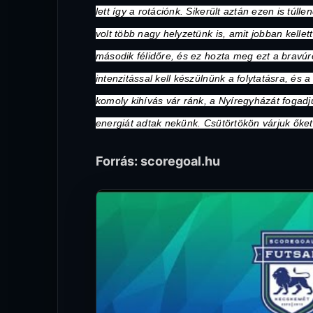
lett így a rotációnk. Sikerült aztán ezen is túll
volt több nagy helyzetünk is, amit jobban kellet
második félidőre, és ez hozta meg ezt a bravú
intenzitással kell készülnünk a folytatásra, és
komoly kihívás vár ránk, a Nyíregyházát fogad
energiát adtak nekünk. Csütörtökön várjuk őket,
Forrás: scoregoal.hu