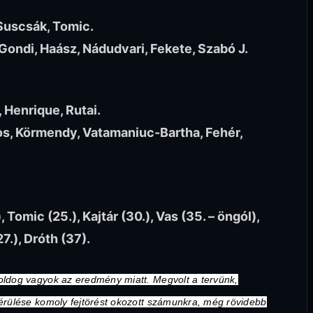
 Suscsák, Tomic.
, Gondi, Haász, Nádudvari, Fekete, Szabó J.
 Henrique, Rutai.
os, Körmendy, Vatamaniuc-Bartha, Fehér,
 Tomic (25.), Kajtár (30.), Vas (35. – öngól),
7.), Dróth (37).
ldog vagyok az eredmény miatt. Megvolt a tervünk,
rülése komoly fejtörést okozott számunkra, még rövidebb