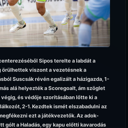
centerezéséből Sipos terelte a labdát a
 örülhettek viszont a vezetésnek a
ból Suscsák révén egalizált a házigazda, 1-
omás alá helyezték a Scoregoalt, ám szöglet
végig, és védője szorításában lőtte ki a
lálkozót, 2-1. Kezdtek ismét elszabadulni az
megfékezni ezt a játékvezetők. Az adok-
t gólt a Haladás, egy kapu előtti kavarodás