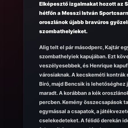
Elképesztő izgalmakat hozott az 
hétfőn a Messzi István Sportcsar
oroszlánok újabb bravúros győzel
szombathelyieket.
Alig telt el pár másodperc, Kajtár eg
szombathelyiek kapujában. Ezt köv
veszélyesebbek, és Henrique kapufáj
városiaknak. A kecskeméti kontrák 
Biró, majd Bencsik is lehetőséghez 
maradt. A korábban a kék oroszlánok s
percben. Kemény összecsapások tar
egymással a csapatok, a játékvezet
cselekedeteket. A félidő derekán idő