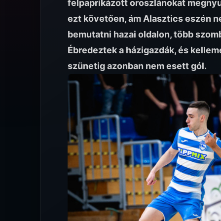
felpaprikázott oroszlánokat megnyu
ezt követően, ám Alasztics eszén nem
bemutatni hazai oldalon, több szomba
Ébredeztek a házigazdák, és kelleme
szünetig azonban nem esett gól.