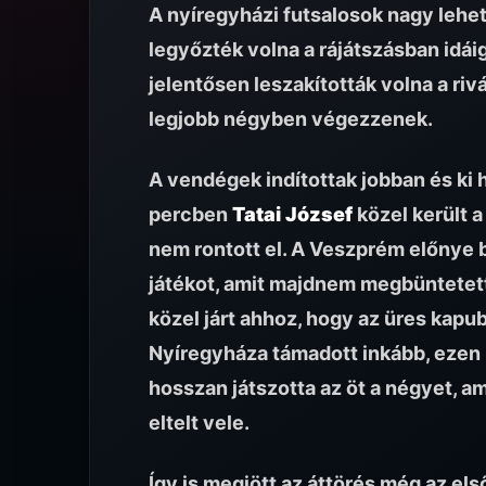
A nyíregyházi futsalosok nagy lehető
legyőzték volna a rájátszásban idá
jelentősen leszakították volna a riv
legjobb négyben végezzenek.
A vendégek indítottak jobban és ki h
percben
Tatai József
közel került a
nem rontott el. A Veszprém előnye bi
játékot, amit majdnem megbüntetett
közel járt ahhoz, hogy az üres kapub
Nyíregyháza támadott inkább, ezen 
hosszan játszotta az öt a négyet, a
eltelt vele.
Így is megjött az áttörés még az els