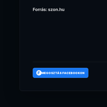
Forrás: szon.hu
F
MEGOSZTÁS FACEBOOKON