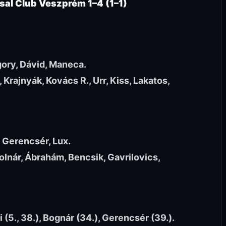
tsal Club Veszprém 1–4 (1–1)
gory, Dávid, Maneca.
Krajnyák, Kovács R., Urr, Kiss, Lakatos,
, Gerencsér, Lux.
lnár, Ábrahám, Bencsik, Gavrilovics,
i (5., 38.), Bognár (34.), Gerencsér (39.).