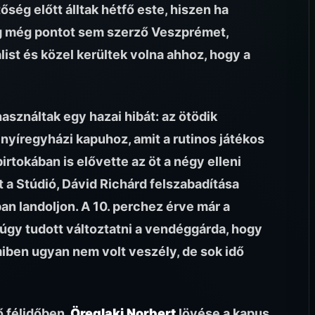
ség előtt álltak hétfő este, hiszen ha
ig még pontot sem szerző Veszprémet,
álist és közel kerültek volna ahhoz, hogy a
asználtak egy hazai hibát: az ötödik
 nyíregyházi kapuhoz, amit a rutinos játékos
rtokában is elővette az öt a négy elleni
 a Stúdió, Dávid Richárd felszabadítása
an landoljon. A 10. perchez érve már a
úgy tudott változtatni a vendéggárda, hogy
miben ugyan nem volt veszély, de sok idő
ő félidőben,
Öreglaki
Norbert
lövése a kapus