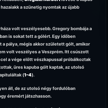
A hazaiakk a szünetig nyomtak az újabb
yháza volt veszélyesebb. Gregory bombája a
ásban is sokat tett a gólért. Egy időben
 a pálya, mégis akkor született gólt, amikor
m volt veszélyes a Veszprém. Itt csúszott
ccel a vége előtt vészkapussal próbálkoztak
tottak, üres kapuba gólt kaptak, az utolsó
pituláltak (
1–4
).
yen áll, de az utolsó négy fordulóban
ogy éremért játszhasson.