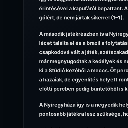
érintésével a kapufáról bepattant. 
gólért, de nem jártak sikerrel (1–1).
A második játékrészben is a Nyíreg
lécet találta el és a brazil a folytat
csapkodóvá vált a játék, szétszakadt
már megnyugodtak a kedélyek és ne
ki a Stúdió kezéből a meccs. Öt per
a hazaiak, de egyenlítés helyett ron
előtti percben pedig büntetőből is ka
A Nyíregyháza így is a negyedik hel
pontosabb játékra lesz szüksége, h