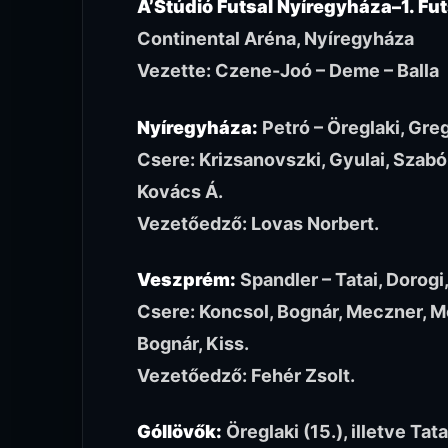
A’Stúdió Futsal Nyíregyháza–1. Fu
Continental Aréna, Nyíregyháza
Vezette: Czene-Joó – Deme – Balla
Nyíregyháza:
Petró – Öreglaki, Gre
Csere: Krizsanovszki, Gyulai, Szabó, 
Kovács Á.
Vezetőedző: Lovas Norbert.
Veszprém:
Spandler – Tatai, Dorogi
Csere: Koncsol, Bognár, Meczner, Mo
Bognár, Kiss.
Vezetőedző: Fehér Zsolt.
Góllövők:
Öreglaki (15.), illetve Tata