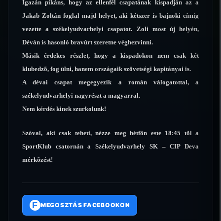
Igazán pikáns, hogy az ellenfél csapatának kispadján az a
Jakab Zoltán foglal majd helyet, aki kétszer is bajnoki címig
vezette a székelyudvarhelyi csapatot. Zoli most új helyén,
Déván is hasonló bravúrt szeretne véghezvinni.
Másik érdekes részlet, hogy a kispadokon nem csak két
klubedzõ, fog ülni, hanem országaik szövetségi kapitányai is.
A dévai csapat megegyezik a román válogatottal, a
székelyudvarhelyi nagyrészt a magyarral.
Nem kérdés kinek szurkolunk!
Szóval, aki csak teheti, nézze meg hétfõn este 18:45 tõl a
SportKlub csatornán a Székelyudvarhely SK – CIP Deva
mérkõzést!
F
MEGOSZTÁS FACEBOOKON