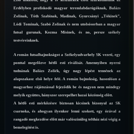
Erdélyben profiskodó magyar teremlabdarúgóknak, Balázs
Zolinak, Tóth Szabinak, Madinak, Gyurcsányi „Tökinek”,
Lódi Tominak, Szabó Zolinak és nem utolsósorban a magyar
futsal gurunak, Kozma Misinek, és no, persze székely
testvéreinknek.
A román futsalbajnokságot a Székelyudvarhely SK vezeti, egy
ponttal megelõzve hétfõ esti riválisát. Amennyiben nyerni
tudnának Balázs Zoliék, úgy nagy lépést tennének az
alapszakasz elsõ helye felé. A román bajnokság, hasonlóan a
magyarhoz rájátszással fejezõdik be és nagyon nem mindegy
melyik együttes, hányszor szerepelhet hazai közönség elõtt.
A hétfõ esti mérkõzésre biztosan kicsinek bizonyul az SK
csarnoka, és ahogyan ilyenkor lenni szokott, egy órával a
rangadó megkezdése elõtt már valószínûleg teltház nézi végig a
bemelegítést is.