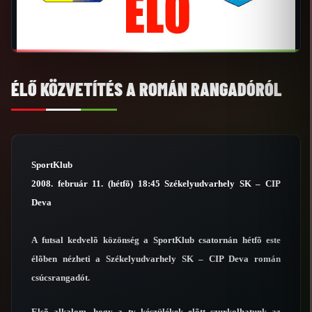
ÉLŐ KÖZVETÍTÉS A ROMÁN RANGADÓRÓL
SportKlub
2008. február 11. (hétfõ) 18:45 Székelyudvarhely SK – CIP
Deva
A futsal kedvelõ közönség a SportKlub csatornán hétfõ este
élõben nézheti a Székelyudvarhely SK – CIP Deva román
csúcsrangadót.
Elsõ alkalom, hogy a tv készülékek elõtt szurkolhatunk az