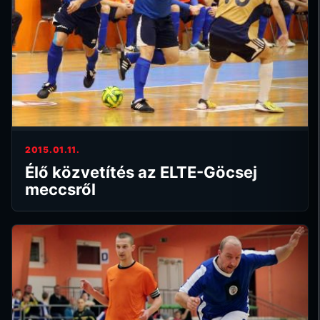
2015.01.11.
Élő közvetítés az ELTE-Göcsej
meccsről