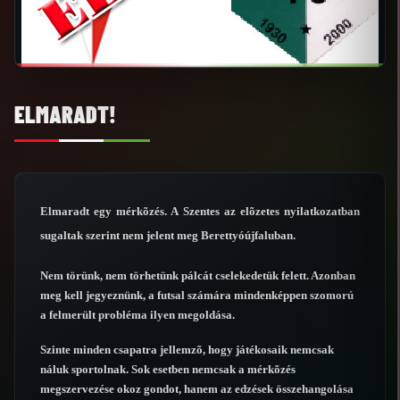
ELMARADT!
Elmaradt egy mérkõzés. A Szentes az elõzetes nyilatkozatban
sugaltak szerint nem jelent meg Berettyóújfaluban.
Nem törünk, nem törhetünk pálcát cselekedetük felett. Azonban
meg kell jegyeznünk, a futsal számára mindenképpen szomorú
a felmerült probléma ilyen megoldása.
Szinte minden csapatra jellemzõ, hogy játékosaik nemcsak
náluk sportolnak. Sok esetben nemcsak a mérkõzés
megszervezése okoz gondot, hanem az edzések összehangolása