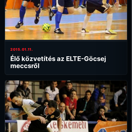
2015.01.11.
Élő közvetítés az ELTE-Göcsej
meccsről