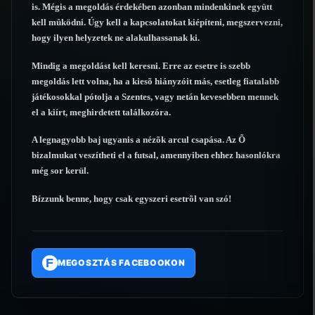
is. Mégis a megoldás érdekében azonban mindenkinek együtt
kell mûködni. Úgy kell a kapcsolatokat kiépíteni, megszervezni,
hogy ilyen helyzetek ne alakulhassanak ki.
Mindig a megoldást kell keresni. Erre az esetre is szebb
megoldás lett volna, ha a kiesõ hiányzóit más, esetleg fiatalabb
játékosokkal pótolja a Szentes, vagy netán kevesebben mennek
el a kiírt, meghirdetett találkozóra.
A legnagyobb baj ugyanis a nézõk arcul csapása. Az Õ
bizalmukat veszítheti el a futsal, amennyiben ehhez hasonlókra
még sor kerül.
Bízzunk benne, hogy csak egyszeri esetrõl van szó!
F
MEGOSZTÁS FACEBOOKON